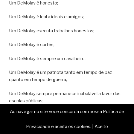
Um DeMolay é honesto;
Um DeMolay é leal a ideais e amigos;
Um DeMolay executa trabalhos honestos;
Um DeMolay é cortês;
Um DeMolay é sempre um cavalheiro;
Um DeMolay é um patriota tanto em tempo de paz
quanto em tempo de guerra;
Um DeMolay sempre permanece inabalável a favor das
escolas públicas;
Ao navegar no site você concorda com nossa Política de
Um DeMolay é o orgulho de sua Pátria, seus pais, sua
família e seus amigos;
Privacidade e aceita os cookies.
|
Aceito