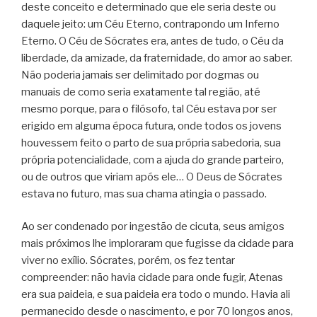
deste conceito e determinado que ele seria deste ou
daquele jeito: um Céu Eterno, contrapondo um Inferno
Eterno. O Céu de Sócrates era, antes de tudo, o Céu da
liberdade, da amizade, da fraternidade, do amor ao saber.
Não poderia jamais ser delimitado por dogmas ou
manuais de como seria exatamente tal região, até
mesmo porque, para o filósofo, tal Céu estava por ser
erigido em alguma época futura, onde todos os jovens
houvessem feito o parto de sua própria sabedoria, sua
própria potencialidade, com a ajuda do grande parteiro,
ou de outros que viriam após ele… O Deus de Sócrates
estava no futuro, mas sua chama atingia o passado.
Ao ser condenado por ingestão de cicuta, seus amigos
mais próximos lhe imploraram que fugisse da cidade para
viver no exílio. Sócrates, porém, os fez tentar
compreender: não havia cidade para onde fugir, Atenas
era sua paideia, e sua paideia era todo o mundo. Havia ali
permanecido desde o nascimento, e por 70 longos anos,