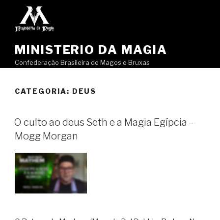
Pular
para
o
conteúdo
MINISTERIO DA MAGIA
Confederação Brasileira de Magos e Bruxas
CATEGORIA:
DEUS
O culto ao deus Seth e a Magia Egípcia –
Mogg Morgan