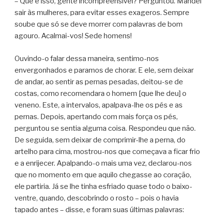
– Que é isso, gente incompreensível? Perguntou. Mandei
sair às mulheres, para evitar esses exageros. Sempre
soube que só se deve morrer com palavras de bom
agouro. Acalmai-vos! Sede homens!
Ouvindo-o falar dessa maneira, sentimo-nos
envergonhados e paramos de chorar. E ele, sem deixar
de andar, ao sentir as pernas pesadas, deitou-se de
costas, como recomendara o homem [que lhe deu] o
veneno. Este, a intervalos, apalpava-lhe os pés e as
pernas. Depois, apertando com mais força os pés,
perguntou se sentia alguma coisa. Respondeu que não.
De seguida, sem deixar de comprimir-lhe a perna, do
artelho para cima, mostrou-nos que começava a ficar frio
e a enrijecer. Apalpando-o mais uma vez, declarou-nos
que no momento em que aquilo chegasse ao coração,
ele partiria. Já se lhe tinha esfriado quase todo o baixo-
ventre, quando, descobrindo o rosto – pois o havia
tapado antes – disse, e foram suas últimas palavras: