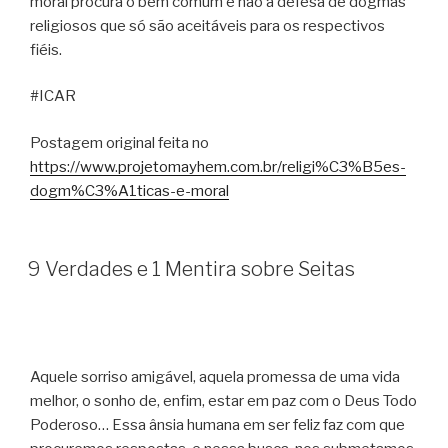
moral procura o bem comum e não a defesa de dogmas
religiosos que só são aceitáveis para os respectivos
fiéis.
#ICAR
Postagem original feita no
https://www.projetomayhem.com.br/religi%C3%B5es-
dogm%C3%A1ticas-e-moral
9 Verdades e 1 Mentira sobre Seitas
Aquele sorriso amigável, aquela promessa de uma vida
melhor, o sonho de, enfim, estar em paz com o Deus Todo
Poderoso… Essa ânsia humana em ser feliz faz com que