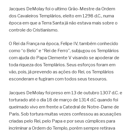
Jacques DeMolay foi o ultimo Grão-Mestre da Ordem
dos Cavaleiros Templários, eleito em 1298 d.C., numa
época em que a Terra Santa já não estava mais sobre o
controle do Cristianismo.
O Rei da França na época, Felipe IV, também conhecido
como “o Belo” e “Rei de Ferro”, subjugou os Templários
com ajuda do Papa Clemente V visando se apoderar de
toda riqueza dos Templários. Seus esforços foram em
vão, pois, já prevendo as ações do Rei, os Templários
esconderam e fugiram com todos seus tesouros.
Jacques DeMolay foi preso em 13 de outubro 1307 d.C. e
torturado até o dia 18 de março de 1314 d.C quando foi
queimado vivo em frente a Catedral de Notre-Dame de
Paris. Sob tortura muitas vezes confessou as acusações
criadas pelo Rei, pelo Papa e por seus cúmplices para
incriminar a Ordem do Templo, porém sempre retirava