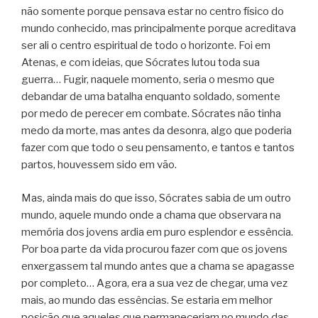
não somente porque pensava estar no centro físico do
mundo conhecido, mas principalmente porque acreditava
ser ali o centro espiritual de todo o horizonte. Foi em
Atenas, e com ideias, que Sócrates lutou toda sua
guerra… Fugir, naquele momento, seria o mesmo que
debandar de uma batalha enquanto soldado, somente
por medo de perecer em combate. Sócrates não tinha
medo da morte, mas antes da desonra, algo que poderia
fazer com que todo o seu pensamento, e tantos e tantos
partos, houvessem sido em vão.
Mas, ainda mais do que isso, Sócrates sabia de um outro
mundo, aquele mundo onde a chama que observara na
memória dos jovens ardia em puro esplendor e essência.
Por boa parte da vida procurou fazer com que os jovens
enxergassem tal mundo antes que a chama se apagasse
por completo… Agora, era a sua vez de chegar, uma vez
mais, ao mundo das essências. Se estaria em melhor
posição que aqueles que permaneceriam no mundo das