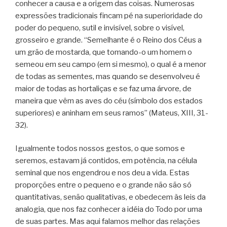
conhecer a causa e a origem das coisas. Numerosas
expressões tradicionais fincam pé na superioridade do
poder do pequeno, sutil e invisível, sobre o visível,
grosseiro e grande. “Semelhante é o Reino dos Céus a
um grão de mostarda, que tomando-o um homem o
semeou em seu campo (em si mesmo), o qual é a menor
de todas as sementes, mas quando se desenvolveu é
maior de todas as hortaliças e se faz uma árvore, de
maneira que vêm as aves do céu (símbolo dos estados
superiores) e aninham em seus ramos” (Mateus, XIII, 31-
32).
Igualmente todos nossos gestos, o que somos e
seremos, estavam já contidos, em potência, na célula
seminal que nos engendrou e nos deu a vida. Estas
proporções entre o pequeno e o grande não são só
quantitativas, senão qualitativas, e obedecem às leis da
analogia, que nos faz conhecer a idéia do Todo por uma
de suas partes. Mas aqui falamos melhor das relações