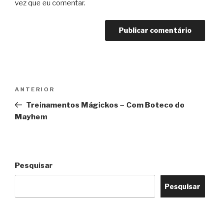
vez que eu comentar.
Navegação
Post
ANTERIOR
de
anterior
Treinamentos Mágickos – Com Boteco do
Post
Mayhem
Pesquisar
Pesquisar