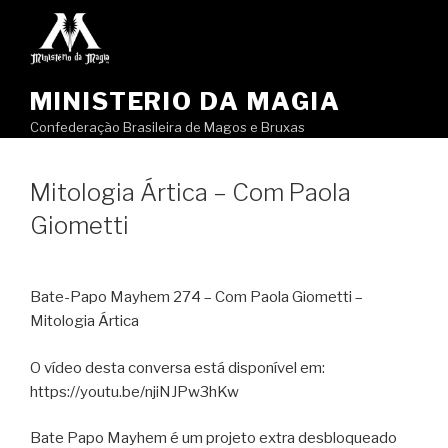
Pular
para
o
conteúdo
MINISTERIO DA MAGIA
Confederação Brasileira de Magos e Bruxas
Mitologia Ártica – Com Paola
Giometti
Bate-Papo Mayhem 274 – Com Paola Giometti –
Mitologia Ártica
O vídeo desta conversa está disponível em:
https://youtu.be/njiNJPw3hKw
Bate Papo Mayhem é um projeto extra desbloqueado