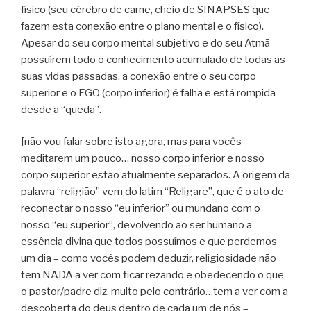
físico (seu cérebro de carne, cheio de SINAPSES que
fazem esta conexão entre o plano mental e o físico).
Apesar do seu corpo mental subjetivo e do seu Atmã
possuírem todo o conhecimento acumulado de todas as
suas vidas passadas, a conexão entre o seu corpo
superior e o EGO (corpo inferior) é falha e está rompida
desde a “queda”.
[não vou falar sobre isto agora, mas para vocês
meditarem um pouco… nosso corpo inferior e nosso
corpo superior estão atualmente separados. A origem da
palavra “religião” vem do latim “Religare”, que é o ato de
reconectar o nosso “eu inferior” ou mundano com o
nosso “eu superior”, devolvendo ao ser humano a
essência divina que todos possuímos e que perdemos
um dia – como vocês podem deduzir, religiosidade não
tem NADA a ver com ficar rezando e obedecendo o que
o pastor/padre diz, muito pelo contrário…tem a ver com a
descoberta do deus dentro de cada um de nós –