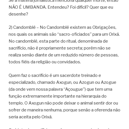
Se a matéria jornalistica menciona qualquer morte, então
NÃO É UMBANDA. Entendeu? Foi difícil? Quer que eu
desenhe?
2) Candomblé – No Candomblé existem as Obrigações,
nos quais os animais são “sacro-oficiados” para um Orixá.
No candomblé, esta parte do ritual, denominada de
sacrifício, não é propriamente secreta; porém não se
realiza senão diante de um reduzido número de pessoas,
todos fiéis da religião ou convidados.
Quem faz o sacrifício é um sacerdote treinado e
especializado, chamado Axogun, ou Azogun ou Azogue
(da onde vem nossa palavra “Açougue”) que tem uma
função extremamente importante na hierarquia do
templo. O Axogun não pode deixar o animal sentir dor ou
sofrer de maneira nenhuma, porque senão a oferenda não
seria aceita pelo Orixá.