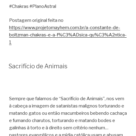
#Chakras #PlanoAstral
Postagem original feita no
https://www.projetomayhem.com.br/a-constante-de-
boltzman-chakras-e-a-f%C3%ADsica-qu%C3%A2ntica-
1
Sacrifício de Animais
Sempre que falamos de “Sacrifício de Animais”, nos vem
à cabeça a imagem de satanistas malignos torturando e
matando gatos ou então macumbeiros bebendo cachaça
e fumando charutos, torturando e matando bodes e
galinhas à torto e à direito sem critério nenhum…
pastores evangélicos e a mídia católica usam e abusam