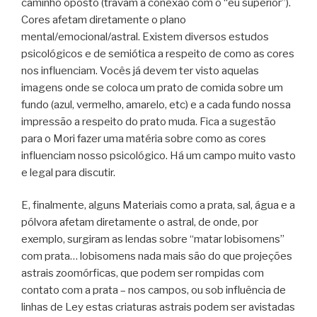
caminho oposto (travam a conexão com o “eu superior”).
Cores afetam diretamente o plano
mental/emocional/astral. Existem diversos estudos
psicológicos e de semiótica a respeito de como as cores
nos influenciam. Vocês já devem ter visto aquelas
imagens onde se coloca um prato de comida sobre um
fundo (azul, vermelho, amarelo, etc) e a cada fundo nossa
impressão a respeito do prato muda. Fica a sugestão
para o Mori fazer uma matéria sobre como as cores
influenciam nosso psicológico. Há um campo muito vasto
e legal para discutir.
E, finalmente, alguns Materiais como a prata, sal, água e a
pólvora afetam diretamente o astral, de onde, por
exemplo, surgiram as lendas sobre “matar lobisomens”
com prata… lobisomens nada mais são do que projeções
astrais zoomórficas, que podem ser rompidas com
contato com a prata – nos campos, ou sob influência de
linhas de Ley estas criaturas astrais podem ser avistadas