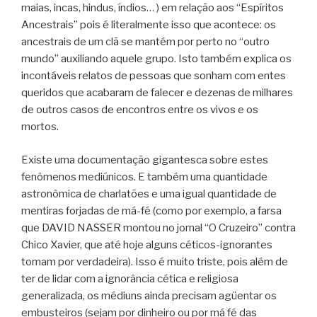
maias, incas, hindus, índios… ) em relação aos “Espíritos
Ancestrais” pois é literalmente isso que acontece: os
ancestrais de um clã se mantém por perto no “outro
mundo” auxiliando aquele grupo. Isto também explica os
incontáveis relatos de pessoas que sonham com entes
queridos que acabaram de falecer e dezenas de milhares
de outros casos de encontros entre os vivos e os
mortos.
Existe uma documentação gigantesca sobre estes
fenômenos mediúnicos. E também uma quantidade
astronômica de charlatões e uma igual quantidade de
mentiras forjadas de má-fé (como por exemplo, a farsa
que DAVID NASSER montou no jornal “O Cruzeiro” contra
Chico Xavier, que até hoje alguns céticos-ignorantes
tomam por verdadeira). Isso é muito triste, pois além de
ter de lidar com a ignorância cética e religiosa
generalizada, os médiuns ainda precisam agüentar os
embusteiros (sejam por dinheiro ou por má fé das