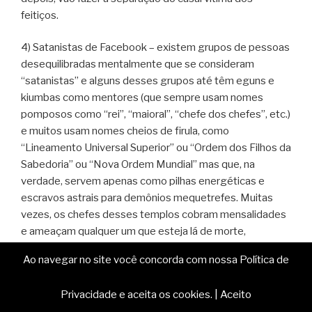
feitiços.
4) Satanistas de Facebook – existem grupos de pessoas
desequilibradas mentalmente que se consideram
“satanistas” e alguns desses grupos até têm eguns e
kiumbas como mentores (que sempre usam nomes
pomposos como “rei”, “maioral”, “chefe dos chefes”, etc.)
e muitos usam nomes cheios de firula, como
“Lineamento Universal Superior” ou “Ordem dos Filhos da
Sabedoria” ou “Nova Ordem Mundial” mas que, na
verdade, servem apenas como pilhas energéticas e
escravos astrais para demônios mequetrefes. Muitas
vezes, os chefes desses templos cobram mensalidades
e ameaçam qualquer um que esteja lá de morte,
destruição e um monte de baboseiras se não cumprirem
Ao navegar no site você concorda com nossa Política de
suas ordens. Os membros desses grupos normalmente
são pessoas fracas e desajustadas, que procuram algum
Privacidade e aceita os cookies.
|
Aceito
tipo de “poder” mas acabam apenas servindo como