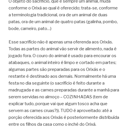
O objeto do sacrifício, que é sempre um animal, muda
conforme o Orixá ao qual é oferecido; trata-se, conforme
a terminologia tradicional, ora de um animal de duas
patas, ora de um animal de quatro patas (galinha, pombo,
bode, carneiro, pato…)
Esse sacrifício não é apenas uma oferenda aos Orixás.
Todas as partes do animal vão servir de alimento, nada é
jogado fora. O couro do animal é usado para encourar os
atabaques, o animal inteiro é limpo e cortado em partes;
algumas partes são preparadas para os Orixás e o
restante é destinado aos demais. Normalmente há uma
festa no dia seguinte (o sacrifício é feito durante a
madrugada e as carnes preparadas durante a manhã para
serem servidas no almoço – COZINHADAS (tem de
explicar tudo, porque vai que algum tosco acha que
servem as carnes cruas?)). TUDO é aproveitado: até a
porção oferecida aos Orixás é posteriormente distribuída
entre os filhos da casa como o inché do Orixá.