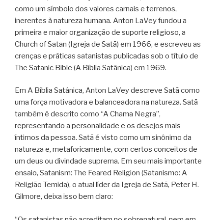
como um símbolo dos valores carnais e terrenos,
inerentes à natureza humana. Anton LaVey fundou a
primeira e maior organização de suporte religioso, a
Church of Satan (Igreja de Satã) em 1966, e escreveu as
crenças e práticas satanistas publicadas sob o título de
The Satanic Bible (A Bíblia Satânica) em 1969.
Em A Bíblia Satânica, Anton LaVey descreve Satã como
uma força motivadora e balanceadora na natureza. Satã
também é descrito como “A Chama Negra”,
representando a personalidade e os desejos mais
íntimos da pessoa. Satã é visto como um sinônimo da
natureza e, metaforicamente, com certos conceitos de
um deus ou divindade suprema. Em seu mais importante
ensaio, Satanism: The Feared Religion (Satanismo: A
Religião Temida), o atual líder da Igreja de Satã, Peter H.
Gilmore, deixa isso bem claro:
“Os satanistas não acreditam no sobrenatural, nem em