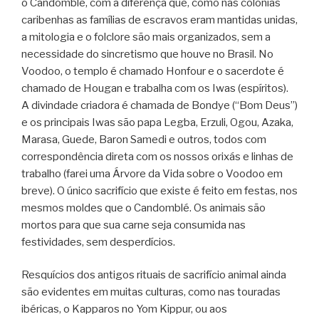
o Candomblé, com a diferença que, como nas colônias
caribenhas as famílias de escravos eram mantidas unidas,
a mitologia e o folclore são mais organizados, sem a
necessidade do sincretismo que houve no Brasil. No
Voodoo, o templo é chamado Honfour e o sacerdote é
chamado de Hougan e trabalha com os Iwas (espíritos).
A divindade criadora é chamada de Bondye (“Bom Deus”)
e os principais Iwas são papa Legba, Erzuli, Ogou, Azaka,
Marasa, Guede, Baron Samedi e outros, todos com
correspondência direta com os nossos orixás e linhas de
trabalho (farei uma Árvore da Vida sobre o Voodoo em
breve). O único sacrifício que existe é feito em festas, nos
mesmos moldes que o Candomblé. Os animais são
mortos para que sua carne seja consumida nas
festividades, sem desperdícios.
Resquícios dos antigos rituais de sacrifício animal ainda
são evidentes em muitas culturas, como nas touradas
ibéricas, o Kapparos no Yom Kippur, ou aos