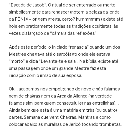
“Escada de Jacob”. O ritual de ser enterrado ou morto
simbolicamente para renascer (notem a beleza da lenda
da FÊNIX – origem grega, certo? hummmmm ) existe até
hoje em praticamente todas as tradições ocultistas, às
vezes disfarçado de “câmara das reflexões”.
Após este período, o Iniciado “renascia” quando um dos
Mestres chegava até o sarcófago onde ele estava
“morto” e dizia “Levanta-te e saia”. Na bíblia, existe até
uma passagem onde um grande Mestre faz esta
iniciação com o irmão de sua esposa.
Ok… acabamos nos empolgando de novo e não falamos
nem de chakras nem da Arca da Aliança (na verdade
falamos sim, para quem conseguiu ler nas entrelinhas)…
Ainda bem que esta é uma matéria em três (ou quatro)
partes. Semana que vem: Chakras, Mantras e como
colocar abaixo as muralhas de Jericó tocando trombetas.