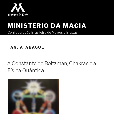
Pular
para
o
conteúdo
MINISTERIO DA MAGIA
Confederação Brasileira de Magos e Bruxas
TAG:
ATABAQUE
A Constante de Boltzman, Chakras e a
Física Quântica