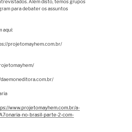
trevistados. Além disto, temos grupos
gram para debater os assuntos
 aqui:
ps://projetomayhem.com.br/
projetomayhem/
//daemoneditora.com.br/
ria
tps://www.projetomayhem.com.br/a-
onaria-no-brasil-parte-2-com-