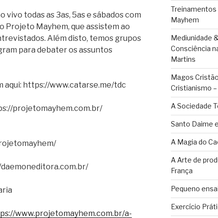
Treinamentos
 vivo todas as 3as, 5as e sábados com
Mayhem
o Projeto Mayhem, que assistem ao
trevistados. Além disto, temos grupos
Mediunidade &
Consciência n
gram para debater os assuntos
Martins
Magos Cristãos
 aqui: https://www.catarse.me/tdc
Cristianismo 
A Sociedade T
ps://projetomayhem.com.br/
Santo Daime e
A Magia do Ca
projetomayhem/
A Arte de pro
//daemoneditora.com.br/
França
Pequeno ensai
ria
Exercício Prát
tps://www.projetomayhem.com.br/a-