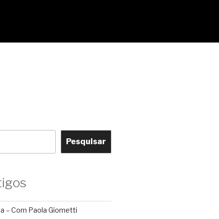
Pesquisar
tigos
ca – Com Paola Giometti