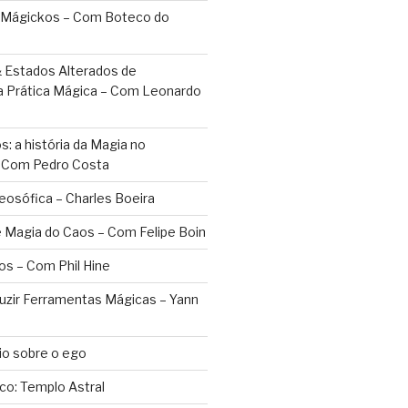
 Mágickos – Com Boteco do
 Estados Alterados de
a Prática Mágica – Com Leonardo
: a história da Magia no
– Com Pedro Costa
eosófica – Charles Boeira
 Magia do Caos – Com Felipe Boin
os – Com Phil Hine
duzir Ferramentas Mágicas – Yann
o sobre o ego
ico: Templo Astral