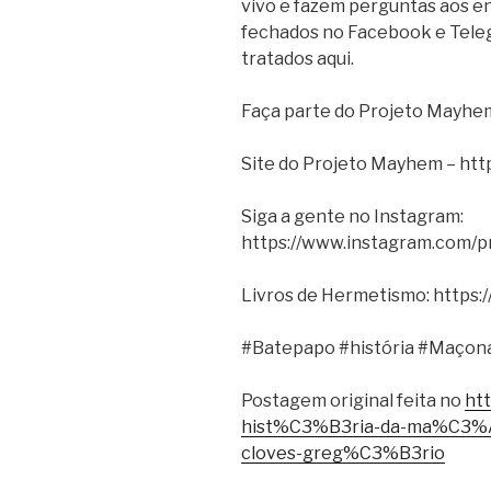
vivo e fazem perguntas aos en
fechados no Facebook e Tele
tratados aqui.
Faça parte do Projeto Mayhem
Site do Projeto Mayhem – htt
Siga a gente no Instagram:
https://www.instagram.com/
Livros de Hermetismo: https:
#Batepapo #história #Maçona
Postagem original feita no
ht
hist%C3%B3ria-da-ma%C3%A7
cloves-greg%C3%B3rio