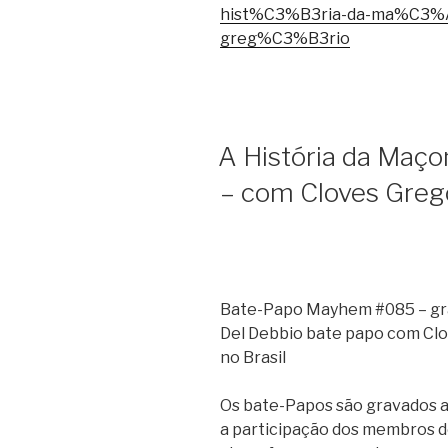
hist%C3%B3ria-da-ma%C3%A7
greg%C3%B3rio
A História da Maçon
– com Cloves Greg
Bate-Papo Mayhem #085 – gra
Del Debbio bate papo com Clo
no Brasil
Os bate-Papos são gravados ao
a participação dos membros d