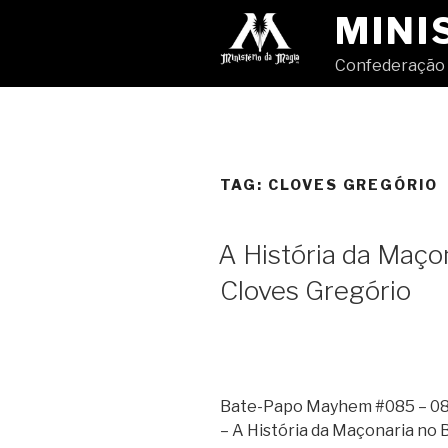
Pular
MINI
para
o
Confederação 
conteúdo
TAG:
CLOVES GREGÓRIO
A História da Maço
Cloves Gregório
Bate-Papo Mayhem #085 – 08/
– A História da Maçonaria no B