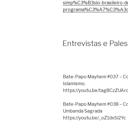
simp%C3%B3sio-brasileiro-d
programa%C3%A7%C3%A3
Entrevistas e Pale
Bate-Papo Mayhem #037 – Co
Islamismo.
https://youtu.be/tagBCzZUAr
Bate-Papo Mayhem #038 – Com 
Umbanda Sagrada
https://youtu.be/_oZ1dxSi2Yc