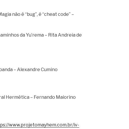
agia não é “bug”, é “cheat code” –
Caminhos da Yu’rema – Rita Andreia de
mbanda – Alexandre Cumino
ral Hermética – Fernando Maiorino
tps://www.projetomayhem.com.br/iv-