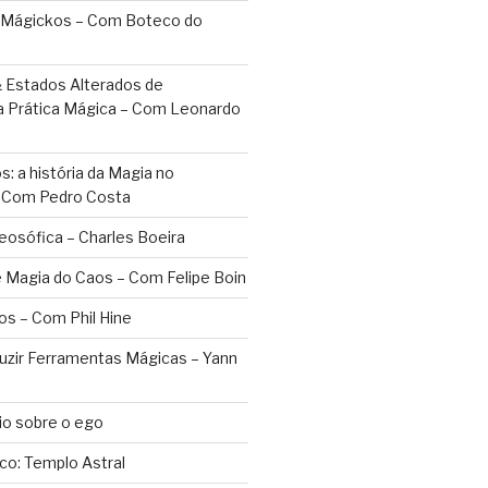
 Mágickos – Com Boteco do
 Estados Alterados de
a Prática Mágica – Com Leonardo
: a história da Magia no
– Com Pedro Costa
eosófica – Charles Boeira
 Magia do Caos – Com Felipe Boin
os – Com Phil Hine
duzir Ferramentas Mágicas – Yann
o sobre o ego
ico: Templo Astral