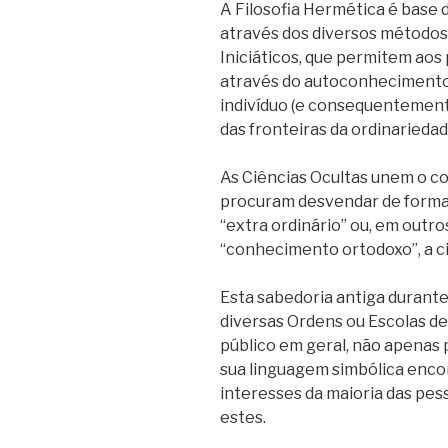
A Filosofia Hermética é base 
através dos diversos métodos
Iniciáticos, que permitem aos
através do autoconhecimento
indivíduo (e consequentement
das fronteiras da ordinariedad
As Ciências Ocultas unem o c
procuram desvendar de forma 
“extra ordinário” ou, em outro
“conhecimento ortodoxo”, a c
Esta sabedoria antiga durant
diversas Ordens ou Escolas de
público em geral, não apenas 
sua linguagem simbólica encon
interesses da maioria das pe
estes.