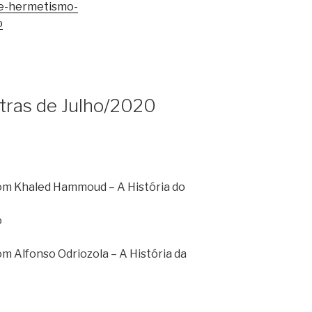
e-hermetismo-
o
stras de Julho/2020
m Khaled Hammoud – A História do
o
Alfonso Odriozola – A História da