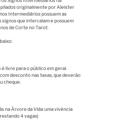
os Signos Intermediários na
pilados originalmente por Aleister
gnos Intermediários possuem as
is signos que intercalam e possuem
os de Corte no Tarot.
baixo:
é livre para o público em geral.
 com desconto nas taxas, que deverão
ou cheque.
xás na Árvore da Vida: uma vivência
(restando 4 vagas)