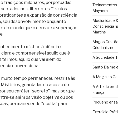
de tradições milenares, perpetuadas
Treinamentos
 adotados nos diferentes Círculos
Mayhem
 praticantes a expansão da consciência
Mediunidade &
, seu desenvolvimento enquanto
Consciência n
e do mundo que o cerca) e a superação
Martins
e.
Magos Cristãos
onhecimento místico à ciência e
Cristianismo 
clara e compreensível aquilo que é
A Sociedade T
s termos, aquilo que vai além do
iência convencional.
Santo Daime e
A Magia do Ca
e muito tempo permaneceu restrita às
 Mistérios, guardadas do acesso do
A Arte de pro
por seu caráter “secreto”, mas porque
França
tra-se além da visão objetiva ou dos
Pequeno ensai
ssoas, permanecendo “oculta” para
Exercício Prát