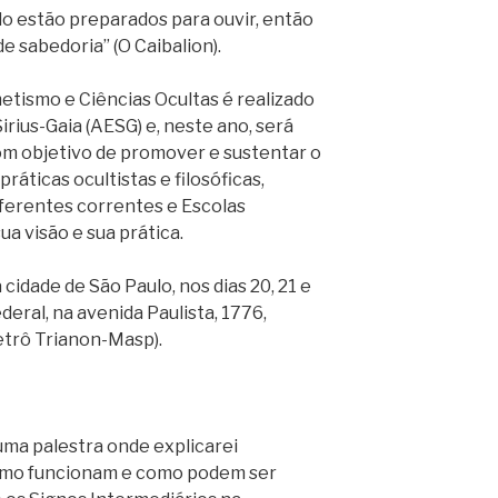
lo estão preparados para ouvir, então
e sabedoria” (O Caibalion).
etismo e Ciências Ocultas é realizado
rius-Gaia (AESG) e, neste ano, será
com objetivo de promover e sustentar o
ráticas ocultistas e filosóficas,
ferentes correntes e Escolas
ua visão e sua prática.
idade de São Paulo, nos dias 20, 21 e
eral, na avenida Paulista, 1776,
etrô Trianon-Masp).
uma palestra onde explicarei
omo funcionam e como podem ser