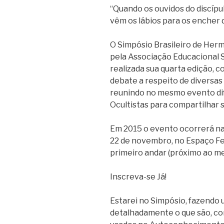
“Quando os ouvidos do discípu
vêm os lábios para os encher d
O Simpósio Brasileiro de Herm
pela Associação Educacional Si
realizada sua quarta edição, 
debate a respeito de diversas p
reunindo no mesmo evento di
Ocultistas para compartilhar s
Em 2015 o evento ocorrerá na c
22 de novembro, no Espaço Fed
primeiro andar (próximo ao m
Inscreva-se Já!
Estarei no Simpósio, fazendo 
detalhadamente o que são, c