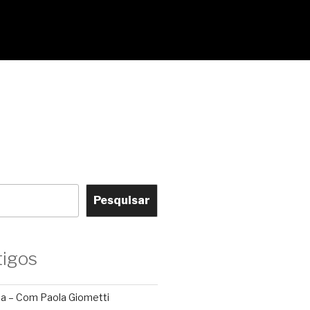
Pesquisar
tigos
ca – Com Paola Giometti