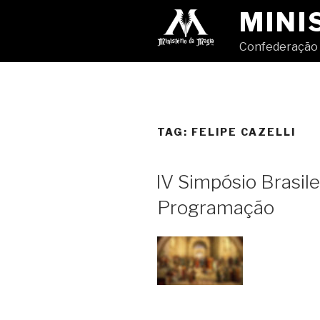
Pular
MINI
para
o
Confederação 
conteúdo
TAG:
FELIPE CAZELLI
IV Simpósio Brasil
Programação