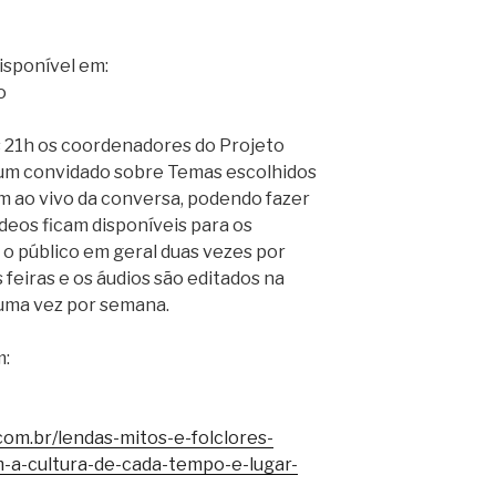
isponível em:
o
s 21h os coordenadores do Projeto
m convidado sobre Temas escolhidos
m ao vivo da conversa, podendo fazer
deos ficam disponíveis para os
o público em geral duas vezes por
feiras e os áudios são editados na
 uma vez por semana.
m:
om.br/lendas-mitos-e-folclores-
cultura-de-cada-tempo-e-lugar-