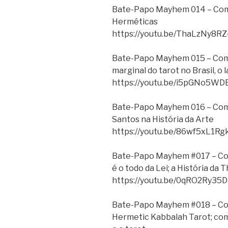
Bate-Papo Mayhem 014 – Com 
Herméticas
https://youtu.be/ThaLzNy8R
Bate-Papo Mayhem 015 – Com R
marginal do tarot no Brasil, 
https://youtu.be/i5pGNo5WD
Bate-Papo Mayhem 016 – Com 
Santos na História da Arte
https://youtu.be/86wf5xL1Rg
Bate-Papo Mayhem #017 – Com
é o todo da Lei; a História da
https://youtu.be/0qRO2Ry35
Bate-Papo Mayhem #018 – Com 
Hermetic Kabbalah Tarot; com