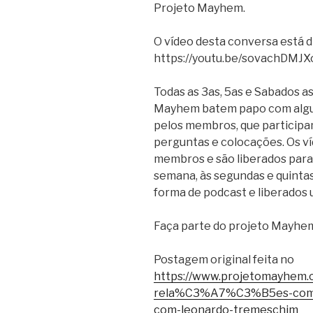
Projeto Mayhem.
O vídeo desta conversa está d
https://youtu.be/sovachDMJX
Todas as 3as, 5as e Sabados a
Mayhem batem papo com algu
pelos membros, que participa
perguntas e colocações. Os ví
membros e são liberados para 
semana, às segundas e quintas 
forma de podcast e liberados
Faça parte do projeto Mayhe
Postagem original feita no
https://www.projetomayhem.c
rela%C3%A7%C3%B5es-com-a-
com-leonardo-tremeschim