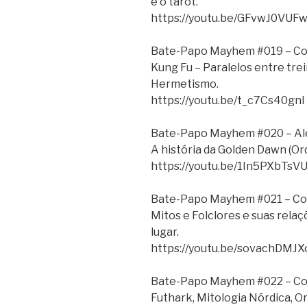
e o tarot.
https://youtu.be/GFvwJ0VUF
Bate-Papo Mayhem #019 – Com 
Kung Fu – Paralelos entre tre
Hermetismo.
https://youtu.be/t_c7Cs40gnI
Bate-Papo Mayhem #020 – Ale
A história da Golden Dawn (O
https://youtu.be/1In5PXbTsV
Bate-Papo Mayhem #021 – Co
Mitos e Folclores e suas rela
lugar.
https://youtu.be/sovachDMJX
Bate-Papo Mayhem #022 – Com
Futhark, Mitologia Nórdica, Or