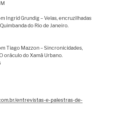
DM
Ingrid Grundig – Velas, encruzilhadas
a Quimbanda do Rio de Janeiro.
I
 Tiago Mazzon – Sincronicidades,
 O oráculo do Xamã Urbano.
s
om.br/entrevistas-e-palestras-de-