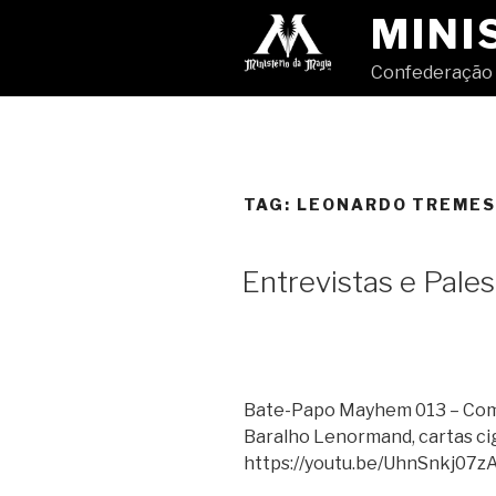
Pular
MINI
para
o
Confederação 
conteúdo
TAG:
LEONARDO TREMES
Entrevistas e Pale
Bate-Papo Mayhem 013 – Com K
Baralho Lenormand, cartas cig
https://youtu.be/UhnSnkj07z