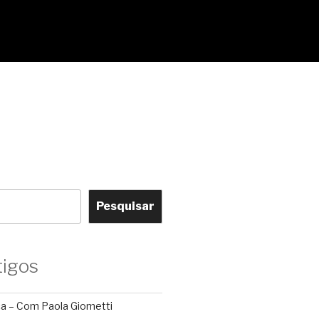
Pesquisar
tigos
ca – Com Paola Giometti