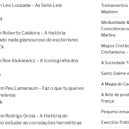
Leo Lousada – As Sete Leis
Treinamentos
Mayhem
Z4
Mediunidade &
Consciência n
oberto Caldeira – A história
Martins
o lado nada glamouroso do esoterismo.
Magos Cristãos
Ek
Cristianismo 
Roe Klukiewicz – A Iconografia dos
A Sociedade T
Santo Daime e
k
A Magia do Ca
 Peu Lamaraum – Faz o que tu queres
A Arte de pro
 Thelema
França
Dk
Pequeno ensai
Rodrigo Grola – A História do
Exercício Prát
o estudar as correlações herméticas