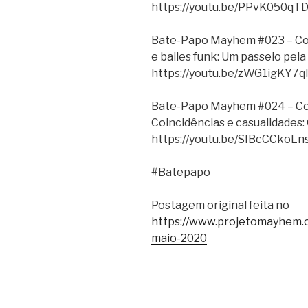
https://youtu.be/PPvK050qT
Bate-Papo Mayhem #023 – Com 
e bailes funk: Um passeio pel
https://youtu.be/zWG1igKY7q
Bate-Papo Mayhem #024 – Com
Coincidências e casualidades:
https://youtu.be/SIBcCCkoLn
#Batepapo
Postagem original feita no
https://www.projetomayhem.c
maio-2020