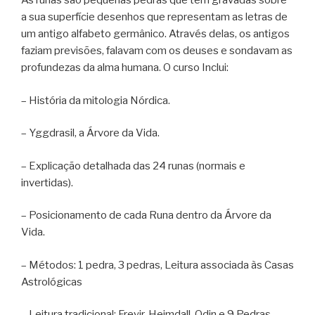
As runas são pequenas pedras que têm gravadas sobre
a sua superfície desenhos que representam as letras de
um antigo alfabeto germânico. Através delas, os antigos
faziam previsões, falavam com os deuses e sondavam as
profundezas da alma humana. O curso Inclui:
– História da mitologia Nórdica.
– Yggdrasil, a Árvore da Vida.
– Explicação detalhada das 24 runas (normais e
invertidas).
– Posicionamento de cada Runa dentro da Árvore da
Vida.
– Métodos: 1 pedra, 3 pedras, Leitura associada às Casas
Astrológicas
– Leitura tradicional: Freyir, Heimdall, Odin e 9 Pedras.