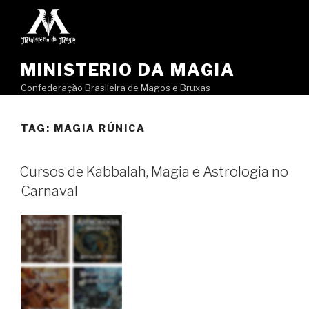
Pular
para
o
conteúdo
MINISTERIO DA MAGIA
Confederação Brasileira de Magos e Bruxas
TAG:
MAGIA RÚNICA
Cursos de Kabbalah, Magia e Astrologia no
Carnaval