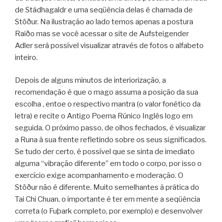
de Stádhagaldr e uma seqüência delas é chamada de
Stöður. Na ilustração ao lado temos apenas a postura
Raiðo mas se você acessar o site de Aufsteigender
Adler será possível visualizar através de fotos o alfabeto
inteiro.
Depois de alguns minutos de interiorização, a
recomendação é que o mago assuma a posição da sua
escolha , entoe o respectivo mantra (o valor fonético da
letra) e recite o Antigo Poema Rúnico Inglês logo em
seguida. O próximo passo, de olhos fechados, é visualizar
a Runa à sua frente refletindo sobre os seus significados.
Se tudo der certo, é possível que se sinta de imediato
alguma “vibração diferente” em todo o corpo, por isso o
exercício exige acompanhamento e moderação. O
Stöður não é diferente. Muito semelhantes à prática do
Tai Chi Chuan, o importante é ter em mente a seqüência
correta (o Fuþark completo, por exemplo) e desenvolver