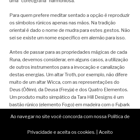
uma “coreografia” harmoniosa.
Para quem prefere meditar sentado a opção é reproduzir
os símbolos rúnicos apenas nas mãos. Na tradição
oriental é dado o nome de mudra para estes gestos. Não
sei se existe um nome específico em alemão para isso.
Antes de passar para as propriedades mágicas de cada
Runa, devemos considerar, em alguns casos, a utilização
de outros instrumentos para a invocação e canalização
destas energias. Um altar Troth, por exemplo, não difere
muito de um altar Wicca, com as representações do
Deus (Óðinn), da Deusa (Freyja) e dos Quatro Elementos.
Um produto muito simpático da Tara Hill Designs é um
bastão rúnico (elemento Fogo) em madeira com o Fuþark
entalhado, muito embora este tipo de sofisticação não
Ao navegar no site você concorda com nossa Política de
seja realmente necessário. Apenas como
esclarecimento, o nome da esposa de Óðinn é Frigg, e
Privacidade e aceita os cookies.
|
Aceito
não Freyja. Contudo, é esta, e não a primeira, que divide