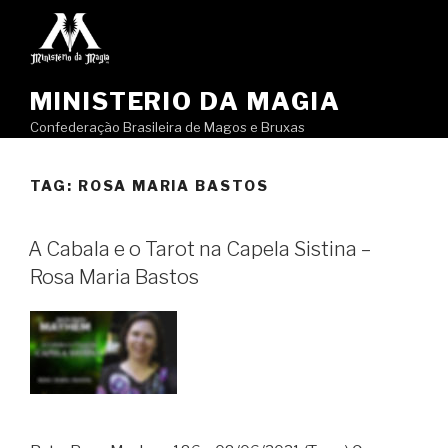
Pular
para
o
conteúdo
MINISTERIO DA MAGIA
Confederação Brasileira de Magos e Bruxas
TAG:
ROSA MARIA BASTOS
A Cabala e o Tarot na Capela Sistina –
Rosa Maria Bastos