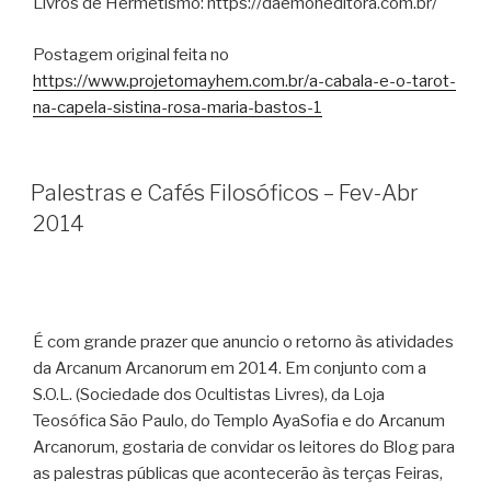
Livros de Hermetismo: https://daemoneditora.com.br/
Postagem original feita no
https://www.projetomayhem.com.br/a-cabala-e-o-tarot-
na-capela-sistina-rosa-maria-bastos-1
Palestras e Cafés Filosóficos – Fev-Abr
2014
É com grande prazer que anuncio o retorno às atividades
da Arcanum Arcanorum em 2014. Em conjunto com a
S.O.L. (Sociedade dos Ocultistas Livres), da Loja
Teosófica São Paulo, do Templo AyaSofia e do Arcanum
Arcanorum, gostaria de convidar os leitores do Blog para
as palestras públicas que acontecerão às terças Feiras,