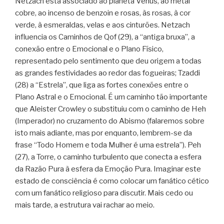
Netzach está associado ao planeta Vênus, ao metal
cobre, ao incenso de benzoin e rosas, às rosas, à cor
verde, à esmeraldas, velas e aos cinturões. Netzach
influencia os Caminhos de Qof (29), a “antiga bruxa”, a
conexão entre o Emocional e o Plano Físico,
representado pelo sentimento que deu origem a todas
as grandes festividades ao redor das fogueiras; Tzaddi
(28) a “Estrela”, que liga as fortes conexões entre o
Plano Astral e o Emocional. É um caminho tão importante
que Aleister Crowley o substituiu com o caminho de Heh
(Imperador) no cruzamento do Abismo (falaremos sobre
isto mais adiante, mas por enquanto, lembrem-se da
frase “Todo Homem e toda Mulher é uma estrela”). Peh
(27), a Torre, o caminho turbulento que conecta a esfera
da Razão Pura à esfera da Emoção Pura. Imaginar este
estado de consciência é como colocar um fanático cético
com um fanático religioso para discutir. Mais cedo ou
mais tarde, a estrutura vai rachar ao meio.