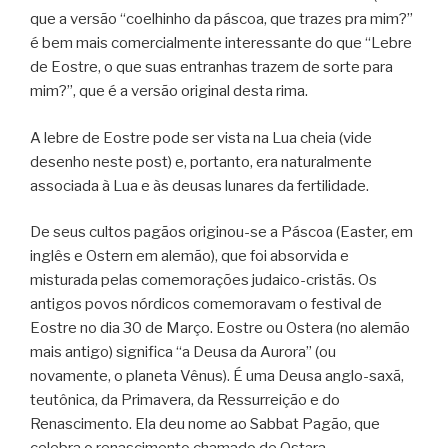
que a versão “coelhinho da páscoa, que trazes pra mim?”
é bem mais comercialmente interessante do que “Lebre
de Eostre, o que suas entranhas trazem de sorte para
mim?”, que é a versão original desta rima.
A lebre de Eostre pode ser vista na Lua cheia (vide
desenho neste post) e, portanto, era naturalmente
associada à Lua e às deusas lunares da fertilidade.
De seus cultos pagãos originou-se a Páscoa (Easter, em
inglês e Ostern em alemão), que foi absorvida e
misturada pelas comemorações judaico-cristãs. Os
antigos povos nórdicos comemoravam o festival de
Eostre no dia 30 de Março. Eostre ou Ostera (no alemão
mais antigo) significa “a Deusa da Aurora” (ou
novamente, o planeta Vênus). É uma Deusa anglo-saxã,
teutônica, da Primavera, da Ressurreição e do
Renascimento. Ela deu nome ao Sabbat Pagão, que