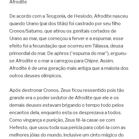
Afrodite
De acordo com a Teogonia, de Hesíodo, Afrodite nasceu
quando Urano (pai dos titãs) foi castrado por seu filho
Cronos/Saturno, que atirou os genitais cortados de
Urano ao mar, que começou a ferver e a espumar, esse
efeito foi a fecundação que ocorreu em Tálassa, deusa
primordial do mar. De aphros (“espuma do mar”), ergueu-
se Afrodite e o mar a carregou para Chipre. Assim,
Afrodite é de uma geração mais antiga que a maioria dos
outros deuses olímpicos.
Após destronar Cronos, Zeus ficou ressentido pois tão
grande era o poder sedutor de Afrodite que ele e os
demais deuses estavam brigando o tempo todo pelos
encantos dela, enquanto esta os desprezava a todos.
Como vingança e punição, Zeus fê-la casar-se com
Hefesto, que usou toda sua perícia para cobri-la com as
melhores jóias do mundo, inclusive um cinto mágico do