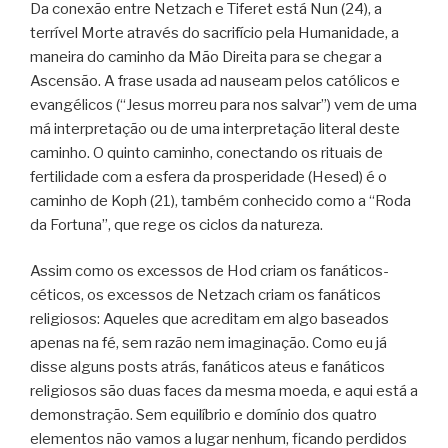
Da conexão entre Netzach e Tiferet está Nun (24), a
terrível Morte através do sacrifício pela Humanidade, a
maneira do caminho da Mão Direita para se chegar a
Ascensão. A frase usada ad nauseam pelos católicos e
evangélicos (“Jesus morreu para nos salvar”) vem de uma
má interpretação ou de uma interpretação literal deste
caminho. O quinto caminho, conectando os rituais de
fertilidade com a esfera da prosperidade (Hesed) é o
caminho de Koph (21), também conhecido como a “Roda
da Fortuna”, que rege os ciclos da natureza.
Assim como os excessos de Hod criam os fanáticos-
céticos, os excessos de Netzach criam os fanáticos
religiosos: Aqueles que acreditam em algo baseados
apenas na fé, sem razão nem imaginação. Como eu já
disse alguns posts atrás, fanáticos ateus e fanáticos
religiosos são duas faces da mesma moeda, e aqui está a
demonstração. Sem equilíbrio e domínio dos quatro
elementos não vamos a lugar nenhum, ficando perdidos