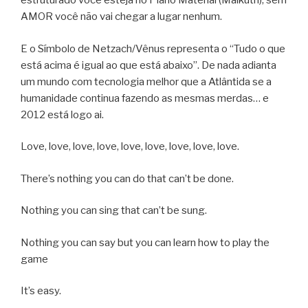
estruturado você esteja no Plano Material (Malkuth), sem
AMOR você não vai chegar a lugar nenhum.
E o Símbolo de Netzach/Vênus representa o “Tudo o que
está acima é igual ao que está abaixo”. De nada adianta
um mundo com tecnologia melhor que a Atlântida se a
humanidade continua fazendo as mesmas merdas… e
2012 está logo ai.
Love, love, love, love, love, love, love, love, love.
There’s nothing you can do that can’t be done.
Nothing you can sing that can’t be sung.
Nothing you can say but you can learn how to play the
game
It’s easy.