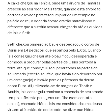
A caixa chegou na Fenícia, onde uma árvore de Tâmaras
cresceu ao seu redor. Mais tarde, quando esta árvore foi
cortada e levada para fazer um pilar de um templo no
palácio do rei, o odor da árvore era tão maravilhoso e
diferente que a história acabou chegando até os ouvidos
de Ísis e Seth.
Seth chegou primeiro ao baú e despedaçou o corpo de
Osíris em 14 pedaços, que espalhou pelo Egito. Quando
Ísis conseguiu chegar até o baú, ficou desesperada e
começou a procurar pelas partes de Osíris por toda a
terra, até que conseguiu recuperar todas as partes de
seu amado (exceto seu falo, que havia sido devorado por
um caranguejo) e levá-lo para os pântanos da deusa
cobra Buto. Ali, utilizando-se de magias de Thoth e
Anubis, Ísis conseguiu reanimar a essência de seu amado
tempo suficiente para gerar um filho (sem contato
sexual), chamado Hórus. Ísis era considerada uma deusa-
virgem até então, de onde pode-se dizer que Hórus