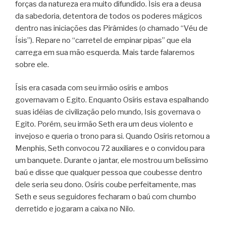
forças da natureza era muito difundido. Ísis era a deusa
da sabedoria, detentora de todos os poderes mágicos
dentro nas iniciações das Pirâmides (o chamado “Véu de
Ísis”). Repare no “carretel de empinar pipas” que ela
carrega em sua mão esquerda. Mais tarde falaremos
sobre ele.
Ísis era casada com seu irmão osíris e ambos
governavam o Egito. Enquanto Osíris estava espalhando
suas idéias de civilização pelo mundo, Isis governava o
Egito. Porém, seu irmão Seth era um deus violento e
invejoso e queria o trono para si. Quando Osíris retornou a
Menphis, Seth convocou 72 auxiliares e o convidou para
um banquete. Durante o jantar, ele mostrou um belíssimo
baú e disse que qualquer pessoa que coubesse dentro
dele seria seu dono. Osíris coube perfeitamente, mas
Seth e seus seguidores fecharam o baú com chumbo
derretido e jogaram a caixa no Nilo.