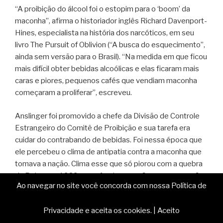
“A proibição do álcool foi o estopim para o ‘boom’ da
maconha”, afirma o historiador inglês Richard Davenport-
Hines, especialista na história dos narcóticos, em seu
livro The Pursuit of Oblivion (“A busca do esquecimento”,
ainda sem versão para o Brasil). “Na medida em que ficou
mais difícil obter bebidas alcoólicas e elas ficaram mais
caras e piores, pequenos cafés que vendiam maconha
começaram a proliferar”, escreveu.
Anslinger foi promovido a chefe da Divisão de Controle
Estrangeiro do Comitê de Proibição e sua tarefa era
cuidar do contrabando de bebidas. Foi nessa época que
ele percebeu o clima de antipatia contra a maconha que
tomava a nação. Clima esse que só piorou com a quebra
da Bolsa, em 1929, que afundou a nação numa recessão.
Ao navegar no site você concorda com nossa Política de
No sul do país, corria o boato de que a droga dava força
sobre-humana aos mexicanos, o que seria uma
Privacidade e aceita os cookies.
|
Aceito
vantagem injusta na disputa pelos escassos empregos.