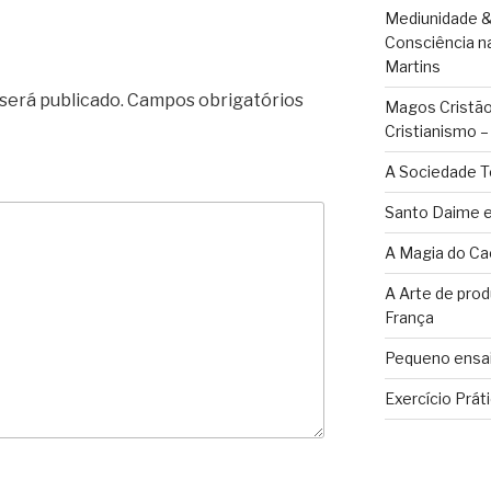
Mediunidade &
Consciência n
Martins
será publicado.
Campos obrigatórios
Magos Cristãos
Cristianismo 
A Sociedade T
Santo Daime e
A Magia do Ca
A Arte de pro
França
Pequeno ensai
Exercício Prát