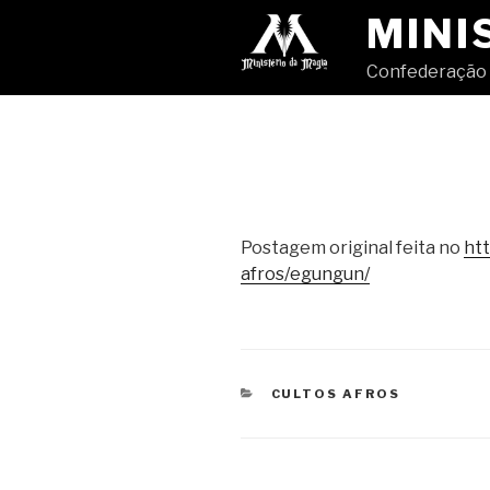
Pular
MINI
para
o
Confederação 
conteúdo
Postagem original feita no
htt
afros/egungun/
CATEGORIAS
CULTOS AFROS