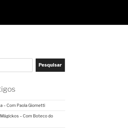
Pesquisar
tigos
ca – Com Paola Giometti
 Mágickos – Com Boteco do