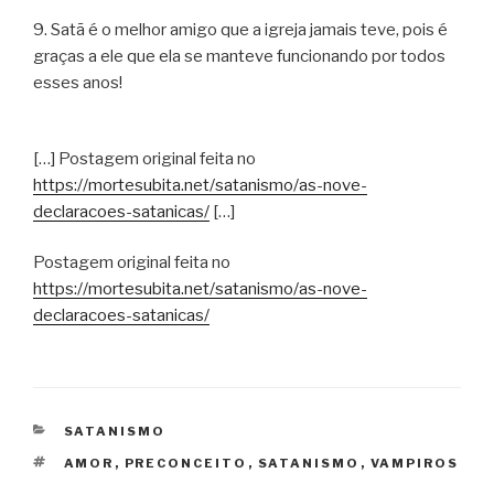
9. Satã é o melhor amigo que a igreja jamais teve, pois é
graças a ele que ela se manteve funcionando por todos
esses anos!
[…] Postagem original feita no
https://mortesubita.net/satanismo/as-nove-
declaracoes-satanicas/
[…]
Postagem original feita no
https://mortesubita.net/satanismo/as-nove-
declaracoes-satanicas/
CATEGORIAS
SATANISMO
TAGS
AMOR
,
PRECONCEITO
,
SATANISMO
,
VAMPIROS