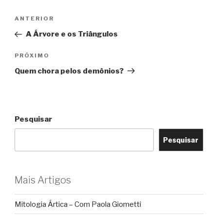
Navegação
Post
ANTERIOR
de
anterior
A Árvore e os Triângulos
Post
Próximo
PRÓXIMO
post
Quem chora pelos demônios?
Pesquisar
Pesquisar
Mais Artigos
Mitologia Ártica – Com Paola Giometti