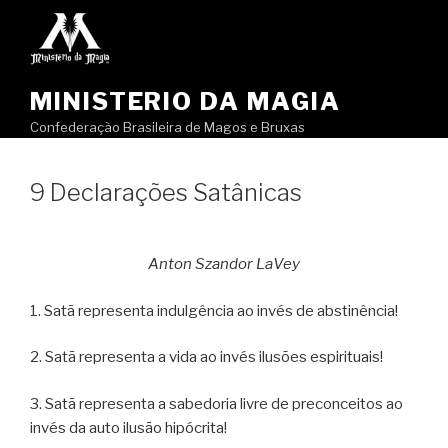
Pular
para
o
conteúdo
MINISTERIO DA MAGIA
Confederação Brasileira de Magos e Bruxas
9 Declarações Satânicas
Anton Szandor LaVey
1. Satã representa indulgência ao invés de abstinência!
2. Satã representa a vida ao invés ilusões espirituais!
3. Satã representa a sabedoria livre de preconceitos ao
invés da auto ilusão hipócrita!