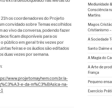
to extra desbloqueado nas Metas do
Mediunidade &
Consciência n
Martins
s 21h os coordenadores do Projeto
m convidado sobre Temas escolhidos
Magos Cristãos
Cristianismo 
m ao vivo da conversa, podendo fazer
deos ficam disponíveis para os
A Sociedade T
o público em geral três vezes por
uintas feiras e os áudios são editados
Santo Daime e
os duas vezes por semana.
A Magia do Ca
m:
A Arte de pro
França
tps://www.projetomayhem.com.br/a-
Pequeno ensai
%C3%A3-e-da-m%C3%BAsica-na-
-1
Exercício Prát