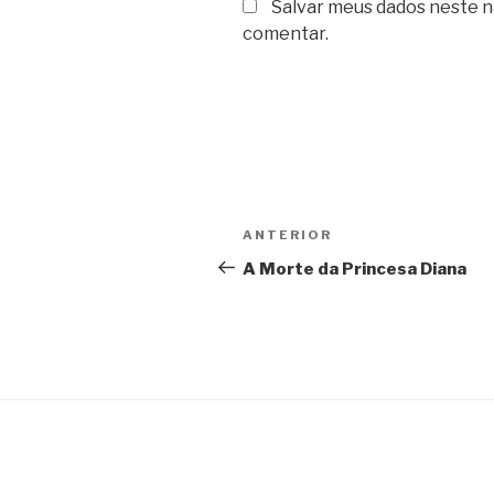
Salvar meus dados neste n
comentar.
Navegação
Post
ANTERIOR
de
anterior
A Morte da Princesa Diana
Post