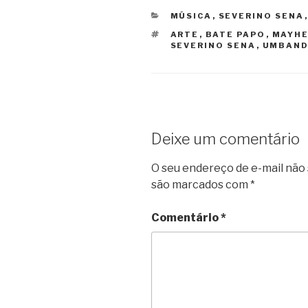
CATEGORIAS
MÚSICA
,
SEVERINO SENA
TAGS
ARTE
,
BATE PAPO
,
MAYH
SEVERINO SENA
,
UMBAN
Deixe um comentário
O seu endereço de e-mail não 
são marcados com
*
Comentário
*