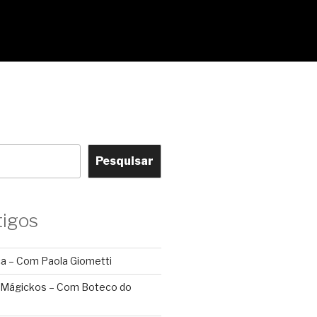
Pesquisar
tigos
ca – Com Paola Giometti
 Mágickos – Com Boteco do