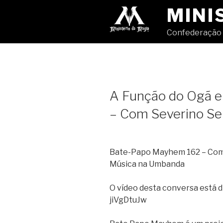
Pular
MINI
para
o
Confederação 
conteúdo
A Função do Ogã e
– Com Severino S
Bate-Papo Mayhem 162 – Com 
Música na Umbanda
O vídeo desta conversa está di
jiVgDtuJw