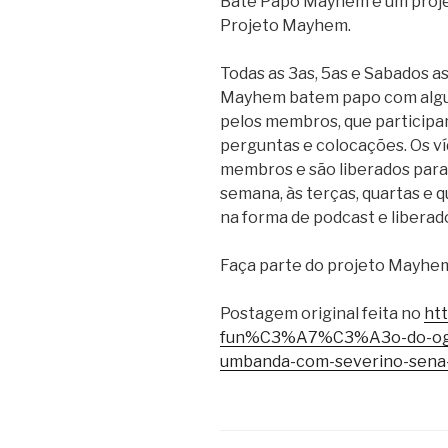
Bate Papo Mayhem é um proje
Projeto Mayhem.
Todas as 3as, 5as e Sabados a
Mayhem batem papo com algu
pelos membros, que participa
perguntas e colocações. Os ví
membros e são liberados para 
semana, às terças, quartas e q
na forma de podcast e liberad
Faça parte do projeto Mayhe
Postagem original feita no
ht
fun%C3%A7%C3%A3o-do-og
umbanda-com-severino-sena