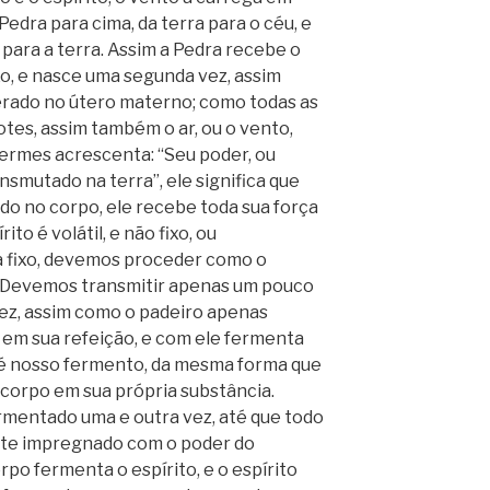
Pedra para cima, da terra para o céu, e
para a terra. Assim a Pedra recebe o
o, e nasce uma segunda vez, assim
erado no útero materno; como todas as
otes, assim também o ar, ou o vento,
rmes acrescenta: “Seu poder, ou
ansmutado na terra”, ele significa que
do no corpo, ele recebe toda sua força
ito é volátil, e não fixo, ou
a fixo, devemos proceder como o
. Devemos transmitir apenas um pouco
vez, assim como o padeiro apenas
em sua refeição, e com ele fermenta
e é nosso fermento, da mesma forma que
corpo em sua própria substância.
rmentado uma e outra vez, até que todo
te impregnado com o poder do
po fermenta o espírito, e o espírito