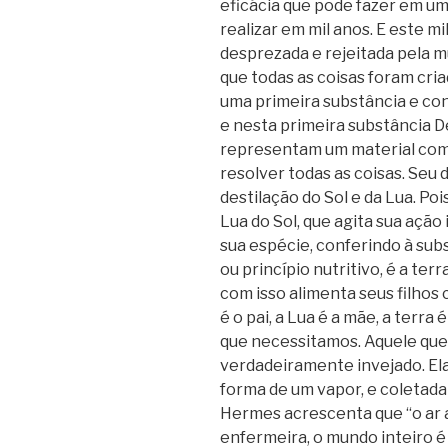
eficácia que pode fazer em u
realizar em mil anos. E este mi
desprezada e rejeitada pela m
que todas as coisas foram criad
uma primeira substância e co
e nesta primeira substância 
representam um material comu
resolver todas as coisas. Se
destilação do Sol e da Lua. Poi
Lua do Sol, que agita sua ação 
sua espécie, conferindo à sub
ou princípio nutritivo, é a terr
com isso alimenta seus filhos 
é o pai, a Lua é a mãe, a terra
que necessitamos. Aquele que
verdadeiramente invejado. Ela
forma de um vapor, e coletada
Hermes acrescenta que “o ar a
enfermeira, o mundo inteiro é 