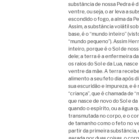
substância de nossa Pedra é di
ventre, ou seja, o ar leva a su
escondido o fogo, a alma da Pe
Assim, a substância volátil s
base, é o “mundo inteiro” (vi
“mundo pequeno”). Assim Her
inteiro, porque é o Sol de nos
dele; a terra é a enfermeira d
os raios do Sol e da Lua, nas
ventre da mãe. A terra recebe e
alimento a seu feto dia após di
sua escuridão e impureza, e é
“criança”, que é chamada de “n
que nasce de novo do Sol e da
quando o espírito, ou a água 
transmutada no corpo, e o co
de tamanho como o feto no ven
partir da primeira substância
gerada por duas coisas, o corp