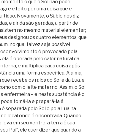
m momento o que o Sol não pode
lagre é feito por uma coisa que é
ultidão. Novamente, o Sábio nos diz
as, e ainda são geradas, a partir de
nsistem no mesmo material elementar;
Deus designou os quatro elementos, que
m, no qual talvez seja possível
u desenvolvimento é provocado pela
s ela é operada pelo calor natural da
interna, e multiplica cada coisa após
stância uma forma específica. A alma,
a que recebe os raios do Sol e da Lua, e
como com o leite materno. Assim, o Sol
 é a enfermeira – e nesta substância é o
 pode tomá-la e prepará-la é
 é separada pelo Sol e pela Lua na
 no local onde é encontrada. Quando
 leva em seu ventre, a terra é sua
seu Pai”, ele quer dizer que quando a