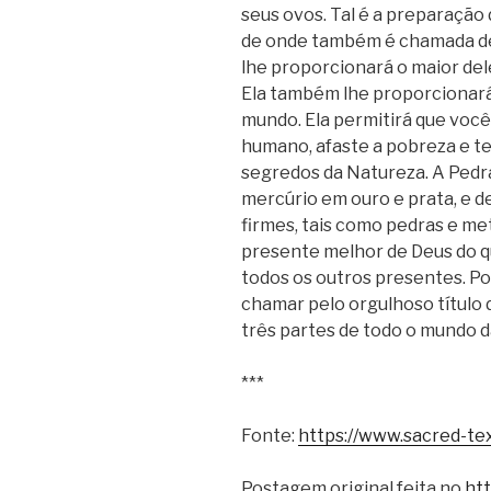
seus ovos. Tal é a preparação 
de onde também é chamada de
lhe proporcionará o maior dele
Ela também lhe proporcionará 
mundo. Ela permitirá que voc
humano, afaste a pobreza e 
segredos da Natureza. A Pedra
mercúrio em ouro e prata, e d
firmes, tais como pedras e me
presente melhor de Deus do q
todos os outros presentes. P
chamar pelo orgulhoso título
três partes de todo o mundo d
***
Fonte:
https://www.sacred-te
Postagem original feita no
htt