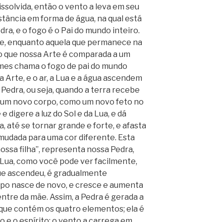
ssolvida, então o vento a leva em seu
bstância em forma de água, na qual está
dra, e o fogo é o Pai do mundo inteiro.
obe, enquanto aquela que permanece na
sto que nossa Arte é comparada a um
mes chama o fogo de pai do mundo
sa Arte, e o ar, a Lua e a água ascendem
a Pedra, ou seja, quando a terra recebe
ce um novo corpo, como um novo feto no
 digere a luz do Sol e da Lua, e dá
a, até se tornar grande e forte, e afasta
 mudada para uma cor diferente. Esta
ossa filha”, representa nossa Pedra,
 Lua, como você pode ver facilmente,
que ascendeu, é gradualmente
rpo nasce de novo, e cresce e aumenta
tre da mãe. Assim, a Pedra é gerada a
, que contém os quatro elementos; ela é
o e o espírito; o vento a carrega em