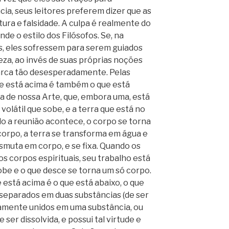
ia, seus leitores preferem dizer que as
ura e falsidade. A culpa é realmente do
de o estilo dos Filósofos. Se, na
s, eles sofressem para serem guiados
za, ao invés de suas próprias noções
marca tão desesperadamente. Pelas
ue está acima é também o que está
ia de nossa Arte, que, embora uma, está
 volátil que sobe, e a terra que está no
do a reunião acontece, o corpo se torna
a corpo, a terra se transforma em água e
ansmuta em corpo, e se fixa. Quando os
os corpos espirituais, seu trabalho está
obe e o que desce se torna um só corpo.
e está acima é o que está abaixo, o que
o separados em duas substâncias (de ser
vamente unidos em uma substância, ou
ser dissolvida, e possui tal virtude e