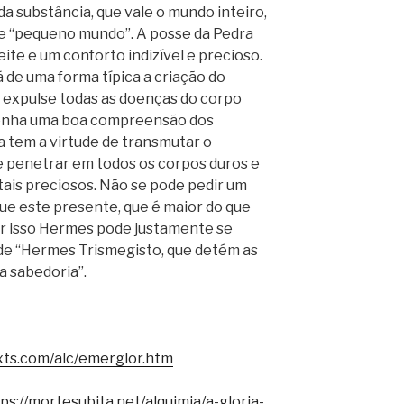
da substância, que vale o mundo inteiro,
 “pequeno mundo”. A posse da Pedra
ite e um conforto indizível e precioso.
de uma forma típica a criação do
ê expulse todas as doenças do corpo
tenha uma boa compreensão dos
 tem a virtude de transmutar o
e penetrar em todos os corpos duros e
tais preciosos. Não se pode pedir um
ue este presente, que é maior do que
or isso Hermes pode justamente se
 de “Hermes Trismegisto, que detém as
a sabedoria”.
xts.com/alc/emerglor.htm
ps://mortesubita.net/alquimia/a-gloria-