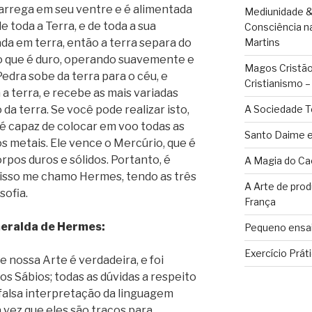
 carrega em seu ventre e é alimentada
Mediunidade &
e toda a Terra, e de toda a sua
Consciência n
ada em terra, então a terra separa do
Martins
e o que é duro, operando suavemente e
Magos Cristãos
Pedra sobe da terra para o céu, e
Cristianismo 
 terra, e recebe as mais variadas
da terra. Se você pode realizar isto,
A Sociedade T
 é capaz de colocar em voo todas as
Santo Daime e
s metais. Ele vence o Mercúrio, que é
orpos duros e sólidos. Portanto, é
A Magia do Ca
isso me chamo Hermes, tendo as três
A Arte de pro
sofia.
França
meralda de Hermes:
Pequeno ensai
Exercício Prát
 nossa Arte é verdadeira, e foi
s Sábios; todas as dúvidas a respeito
falsa interpretação da linguagem
a vez que eles são traços para