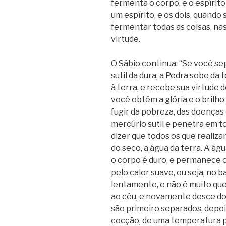
fermenta o corpo, e o espírit
um espírito, e os dois, quand
fermentar todas as coisas, nas
virtude.
O Sábio continua: “Se você se
sutil da dura, a Pedra sobe da
à terra, e recebe sua virtude 
você obtém a glória e o brilh
fugir da pobreza, das doenças 
mercúrio sutil e penetra em to
dizer que todos os que realiz
do seco, a água da terra. A águ
o corpo é duro, e permanece o
pelo calor suave, ou seja, no
lentamente, e não é muito que
ao céu, e novamente desce do c
são primeiro separados, depo
cocção, de uma temperatura p