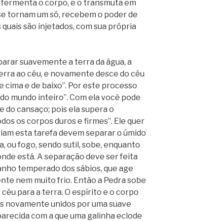
o fermenta o corpo, e o transmuta em
o se tornam um só, recebem o poder de
 quais são injetados, com sua própria
parar suavemente a terra da água, a
 terra ao céu, e novamente desce do céu
de cima e de baixo”. Por este processo
o do mundo inteiro”. Com ela você pode
e do cansaço; pois ela supera o
dos os corpos duros e firmes”. Ele quer
ariam esta tarefa devem separar o úmido
a, ou fogo, sendo sutil, sobe, enquanto
nde está. A separação deve ser feita
 banho temperado dos sábios, que age
nte nem muito frio. Então a Pedra sobe
éu para a terra. O espírito e o corpo
is novamente unidos por uma suave
arecida com a que uma galinha eclode