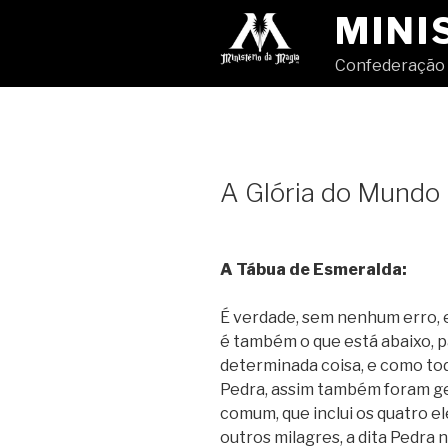
Pular
MINI
para
o
Confederação 
conteúdo
A Glória do Mundo
A Tábua de Esmeralda:
É verdade, sem nenhum erro, e
é também o que está abaixo, p
determinada coisa, e como to
Pedra, assim também foram ge
comum, que inclui os quatro e
outros milagres, a dita Pedra 