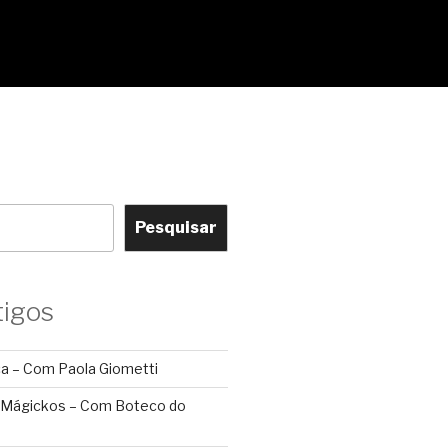
Pesquisar
tigos
ca – Com Paola Giometti
 Mágickos – Com Boteco do