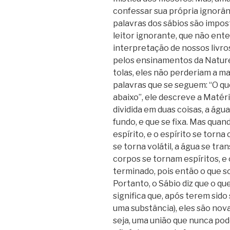
confessar sua própria ignorânc
palavras dos sábios são impost
leitor ignorante, que não enten
interpretação de nossos livro
pelos ensinamentos da Nature
tolas, eles não perderiam a 
palavras que se seguem: “O q
abaixo”, ele descreve a Matér
dividida em duas coisas, a água
fundo, e que se fixa. Mas quan
espírito, e o espírito se torn
se torna volátil, a água se tr
corpos se tornam espíritos, e 
terminado, pois então o que s
Portanto, o Sábio diz que o qu
significa que, após terem sid
uma substância), eles são no
seja, uma união que nunca pode 