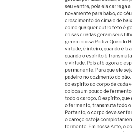
seu ventre, pois ela carrega a 
novamente para baixo, do céu 
crescimento de cima e de baix
como qualquer outro feto é g
coisas criadas geram seus filh
geram nossa Pedra. Quando He
virtude, é inteiro, quando é tr
quando o espírito é transmuta
e virtude. Pois até agora o espír
permanente. Para que ele sej
padeiro no cozimento do pão
do espírito ao corpo de cada 
coloca um pouco de fermento 
todo o caroço. O espírito, qu
o fermento, transmuta todo o 
Portanto, o corpo deve ser fe
o caroço esteja completamen
fermento. Em nossa Arte, o cor