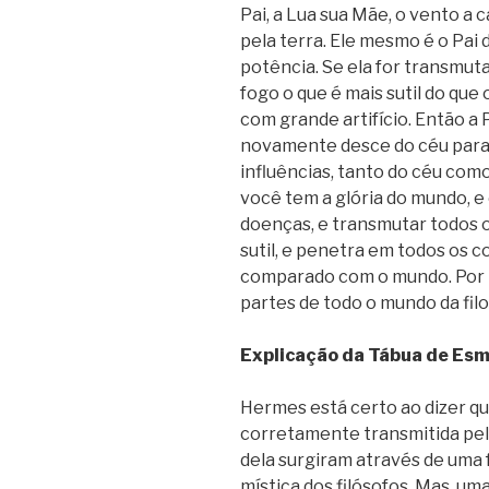
Pai, a Lua sua Mãe, o vento a
pela terra. Ele mesmo é o Pai d
potência. Se ela for transmut
fogo o que é mais sutil do qu
com grande artifício. Então a 
novamente desce do céu para a
influências, tanto do céu como 
você tem a glória do mundo, e
doenças, e transmutar todos o
sutil, e penetra em todos os c
comparado com o mundo. Por 
partes de todo o mundo da filo
Explicação da Tábua de Es
Hermes está certo ao dizer que
corretamente transmitida pelo
dela surgiram através de uma 
mística dos filósofos. Mas, um