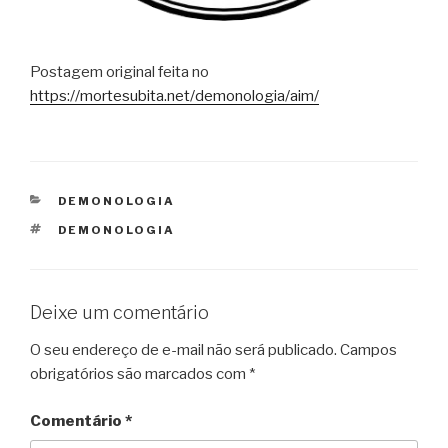
Postagem original feita no
https://mortesubita.net/demonologia/aim/
CATEGORIAS
DEMONOLOGIA
TAGS
DEMONOLOGIA
Deixe um comentário
O seu endereço de e-mail não será publicado.
Campos
obrigatórios são marcados com
*
Comentário
*