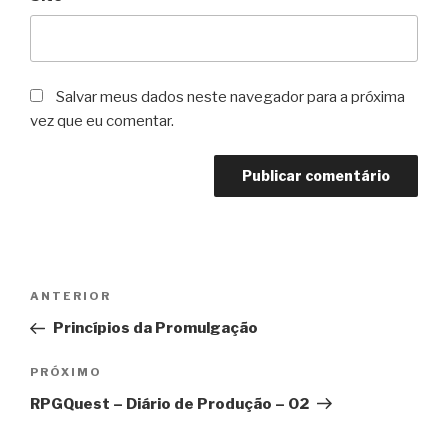
Salvar meus dados neste navegador para a próxima
vez que eu comentar.
Navegação
Post
ANTERIOR
de
anterior
Princípios da Promulgação
Post
Próximo
PRÓXIMO
post
RPGQuest – Diário de Produção – 02