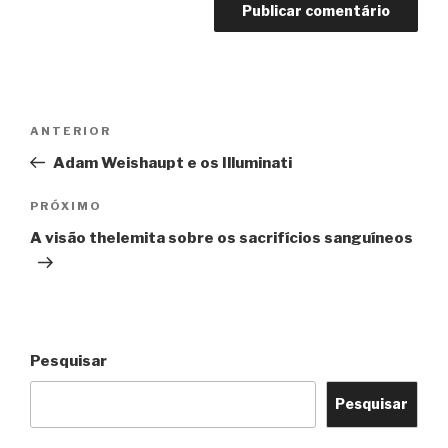
Navegação
Post
ANTERIOR
de
anterior
Adam Weishaupt e os Illuminati
Post
Próximo
PRÓXIMO
post
A visão thelemita sobre os sacrifícios sanguíneos
Pesquisar
Pesquisar