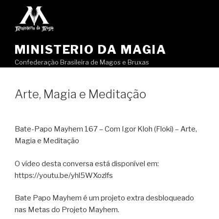
Pular
para
o
conteúdo
MINISTERIO DA MAGIA
Confederação Brasileira de Magos e Bruxas
Arte, Magia e Meditação
Bate-Papo Mayhem 167 – Com Igor Kloh (Floki) – Arte,
Magia e Meditação
O vídeo desta conversa está disponível em:
https://youtu.be/yhl5WXozlfs
Bate Papo Mayhem é um projeto extra desbloqueado
nas Metas do Projeto Mayhem.