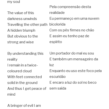
my soul
Pela compreensão desta
realidade
The value of this
Eu permaneço em uma nuvem
darkness unwinds
bicolorida
Travelling the other path
Com os pés firmes no chão
A hidden triumph
E assim eu tenho paz de
But obvious to the
espírito
strong and wise
Um portador do mal eu sou
By understanding this
E também um mensageiro da
reality
luz
I remain in a twice-
Enquanto eu uso este foco pela
coloured cloud
escuridão
With feet connected
E encaro a luz do sol no beco
solid in the ground
sem saída
And thus I get peace of
mind
A bringer of evil I am