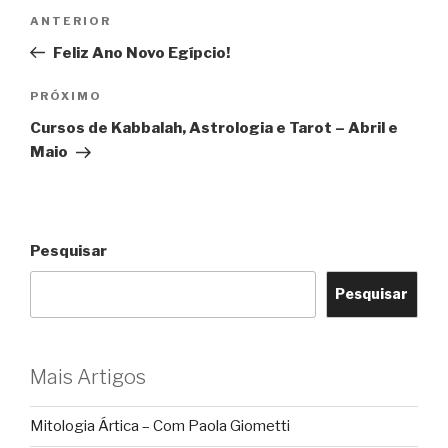
Navegação
Post
ANTERIOR
de
anterior
Feliz Ano Novo Egípcio!
Post
Próximo
PRÓXIMO
post
Cursos de Kabbalah, Astrologia e Tarot – Abril e
Maio
Pesquisar
Pesquisar
Mais Artigos
Mitologia Ártica – Com Paola Giometti