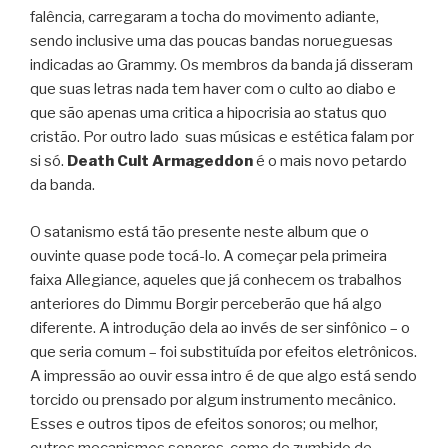
falência, carregaram a tocha do movimento adiante,
sendo inclusive uma das poucas bandas norueguesas
indicadas ao Grammy. Os membros da banda já disseram
que suas letras nada tem haver com o culto ao diabo e
que são apenas uma critica a hipocrisia ao status quo
cristão. Por outro lado suas músicas e estética falam por
si só.
Death Cult Armageddon
é o mais novo petardo
da banda.
O satanismo está tão presente neste album que o
ouvinte quase pode tocá-lo. A começar pela primeira
faixa Allegiance, aqueles que já conhecem os trabalhos
anteriores do Dimmu Borgir perceberão que há algo
diferente. A introdução dela ao invés de ser sinfônico – o
que seria comum – foi substituída por efeitos eletrônicos.
A impressão ao ouvir essa intro é de que algo está sendo
torcido ou prensado por algum instrumento mecânico.
Esses e outros tipos de efeitos sonoros; ou melhor,
outros mecanismos sonoros, como de zumbido de