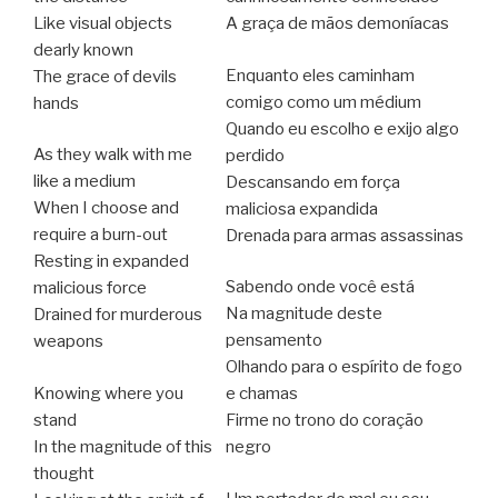
Like visual objects
A graça de mãos demoníacas
dearly known
Enquanto eles caminham
The grace of devils
comigo como um médium
hands
Quando eu escolho e exijo algo
As they walk with me
perdido
like a medium
Descansando em força
When I choose and
maliciosa expandida
require a burn-out
Drenada para armas assassinas
Resting in expanded
Sabendo onde você está
malicious force
Na magnitude deste
Drained for murderous
pensamento
weapons
Olhando para o espírito de fogo
Knowing where you
e chamas
stand
Firme no trono do coração
In the magnitude of this
negro
thought