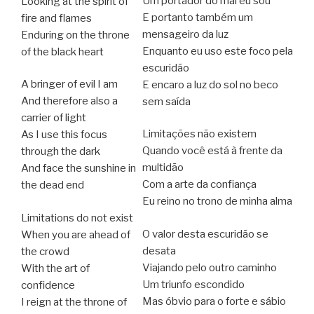
Um portador do mal eu sou
Looking at the spirit of
E portanto também um
fire and flames
mensageiro da luz
Enduring on the throne
Enquanto eu uso este foco pela
of the black heart
escuridão
A bringer of evil I am
E encaro a luz do sol no beco
And therefore also a
sem saída
carrier of light
Limitações não existem
As I use this focus
Quando você está à frente da
through the dark
multidão
And face the sunshine in
Com a arte da confiança
the dead end
Eu reino no trono de minha alma
Limitations do not exist
O valor desta escuridão se
When you are ahead of
desata
the crowd
Viajando pelo outro caminho
With the art of
Um triunfo escondido
confidence
Mas óbvio para o forte e sábio
I reign at the throne of