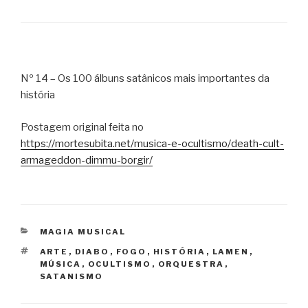
Nº 14 – Os 100 álbuns satânicos mais importantes da
história
Postagem original feita no
https://mortesubita.net/musica-e-ocultismo/death-cult-
armageddon-dimmu-borgir/
CATEGORIAS
MAGIA MUSICAL
TAGS
ARTE
,
DIABO
,
FOGO
,
HISTÓRIA
,
LAMEN
,
MÚSICA
,
OCULTISMO
,
ORQUESTRA
,
SATANISMO