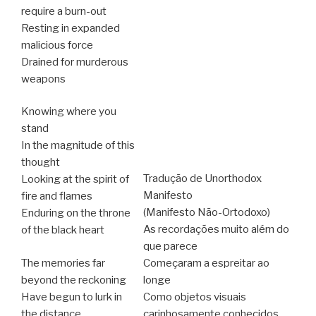
require a burn-out
Resting in expanded
malicious force
Drained for murderous
weapons
Knowing where you
stand
In the magnitude of this
thought
Tradução de Unorthodox
Looking at the spirit of
Manifesto
fire and flames
(Manifesto Não-Ortodoxo)
Enduring on the throne
As recordações muito além do
of the black heart
que parece
The memories far
Começaram a espreitar ao
beyond the reckoning
longe
Have begun to lurk in
Como objetos visuais
the distance
carinhosamente conhecidos