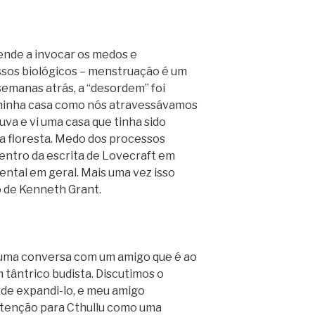
nde a invocar os medos e
sos biológicos – menstruação é um
emanas atrás, a “desordem” foi
 minha casa como nós atravessávamos
va e vi uma casa que tinha sido
a floresta. Medo dos processos
entro da escrita de Lovecraft em
dental em geral. Mais uma vez isso
 de Kenneth Grant.
e uma conversa com um amigo que é ao
tântrico budista. Discutimos o
de expandi-lo, e meu amigo
tenção para Cthullu como uma