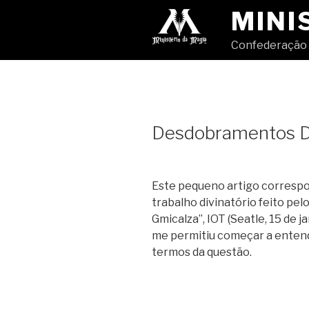
Pular
MINI
para
o
Confederação 
conteúdo
Desdobramentos Di
Este pequeno artigo correspo
trabalho divinatório feito p
Gmicalza”, IOT (Seatle, 15 de j
me permitiu começar a entend
termos da questão.