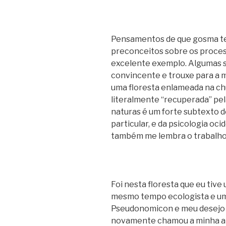
Pensamentos de que gosma te
preconceitos sobre os proces
excelente exemplo. Algumas s
convincente e trouxe para a
uma floresta enlameada na chu
literalmente “recuperada” pel
naturas é um forte subtexto d
particular, e da psicologia oci
também me lembra o trabalho
Foi nesta floresta que eu tiv
mesmo tempo ecologista e um 
Pseudonomicon e meu desejo 
novamente chamou a minha a