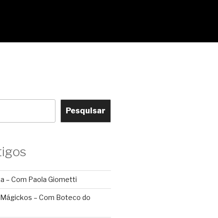
Pesquisar
tigos
ca – Com Paola Giometti
 Mágickos – Com Boteco do