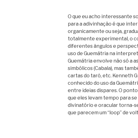
O que eu acho interessante s
para a adivinhação é que int
organicamente ou seja, gradu
totalmente experimental, o co
diferentes ângulos e perspect
uso de Guemátria na interpre
Guemátria envolve não só a as
simbólicos (Cabala), mas tamb
cartas do tarô, etc. Kenneth
conhecido do uso da Guemátri
entre ideias dispares. O ponto
que eles levam tempo para se 
divinatório e oracular torna-
que parecem um “loop” de volt