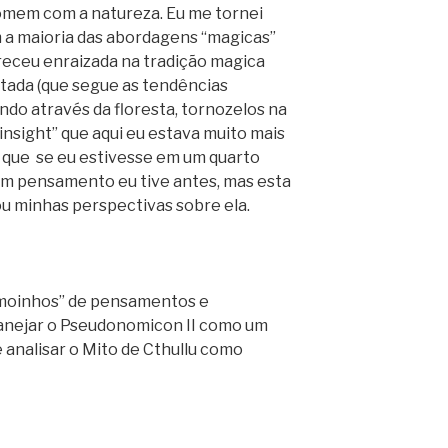
homem com a natureza. Eu me tornei
m a maioria das abordagens “magicas”
areceu enraizada na tradição magica
ptada (que segue as tendências
ndo através da floresta, tornozelos na
insight” que aqui eu estava muito mais
 que se eu estivesse em um quarto
oi um pensamento eu tive antes, mas esta
u minhas perspectivas sobre ela.
moinhos” de pensamentos e
lanejar o Pseudonomicon II como um
 analisar o Mito de Cthullu como