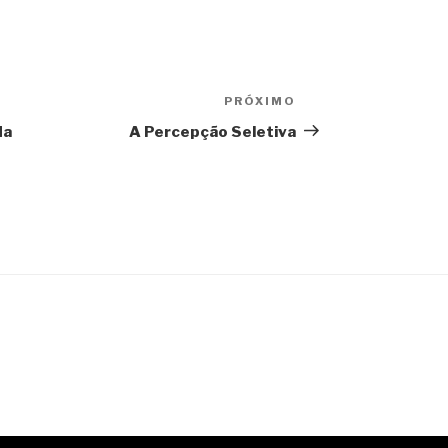
PRÓXIMO
Próximo
post
da
A Percepção Seletiva