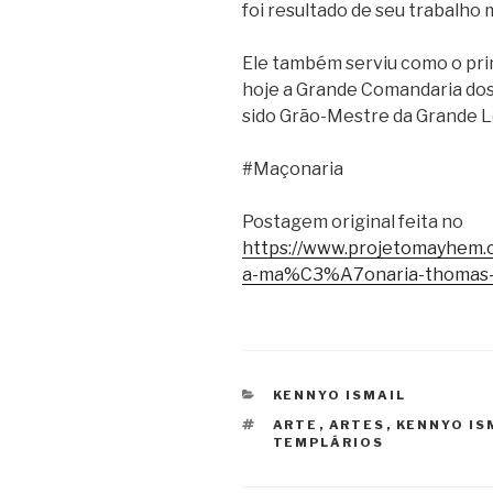
foi resultado de seu trabalho
Ele também serviu como o pr
hoje a Grande Comandaria dos 
sido Grão-Mestre da Grande Lo
#Maçonaria
Postagem original feita no
https://www.projetomayhe
a-ma%C3%A7onaria-thomas
CATEGORIAS
KENNYO ISMAIL
TAGS
ARTE
,
ARTES
,
KENNYO IS
TEMPLÁRIOS