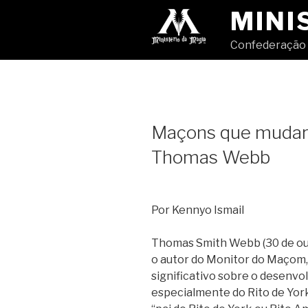
Pular
MINI
para
o
Confederação 
conteúdo
Maçons que mudar
Thomas Webb
Por Kennyo Ismail
Thomas Smith Webb (30 de outu
o autor do Monitor do Maçom,
significativo sobre o desenv
especialmente do Rito de Yor