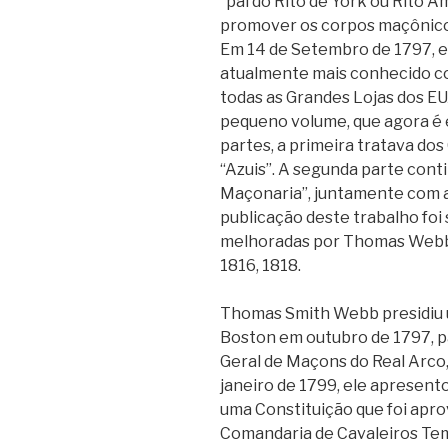
“pai do Rito de York ou Rito 
promover os corpos maçônico
Em 14 de Setembro de 1797, e
atualmente mais conhecido c
todas as Grandes Lojas dos EU
pequeno volume, que agora é 
partes, a primeira tratava do
“Azuis”. A segunda parte cont
Maçonaria”, juntamente com 
publicação deste trabalho foi
melhoradas por Thomas Webb 
1816, 1818.
Thomas Smith Webb presidiu
Boston em outubro de 1797, p
Geral de Maçons do Real Arco
janeiro de 1799, ele apresen
uma Constituição que foi apr
Comandaria de Cavaleiros Te