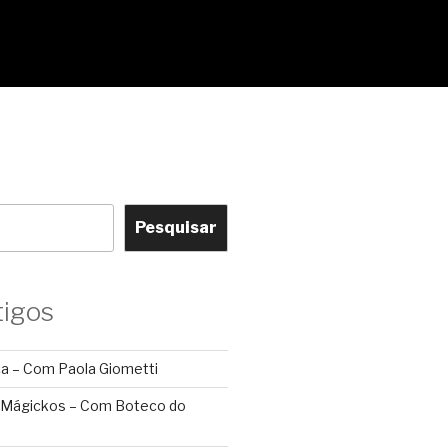
Pesquisar
tigos
ca – Com Paola Giometti
 Mágickos – Com Boteco do