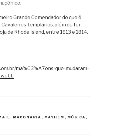
 maçônico.
imeiro Grande Comendador do que é
Cavaleiros Templários, além de ter
ja de Rhode Island, entre 1813 e 1814.
m.com.br/ma%C3%A7ons-que-mudaram-
-webb
MAIL
,
MAÇONARIA
,
MAYHEM
,
MÚSICA
,