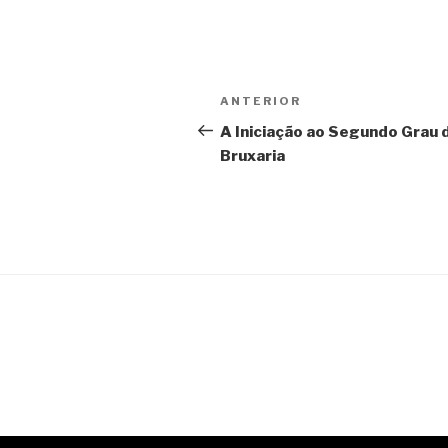
Navegação
Post
ANTERIOR
de
anterior
A Iniciação ao Segundo Grau 
Bruxaria
Post