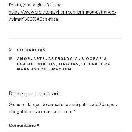
Postagem original feita no
https://www.projetomayhem.com.br/mapa-astral-de-
guimar%C3%A3es-rosa
CATEGORIAS
BIOGRAFIAS
TAGS
AMOR
,
ARTE
,
ASTROLOGIA
,
BIOGRAFIA
,
BRASIL
,
CONTOS
,
LÍNGUAS
,
LITERATURA
,
MAPA ASTRAL
,
MAYHEM
Deixe um comentário
O seu endereço de e-mail não será publicado.
Campos
obrigatórios são marcados com
*
Comentário
*