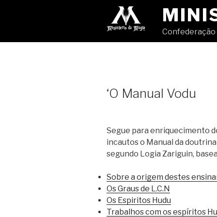
Pular
MINI
para
o
Confederação 
conteúdo
‘O Manual Vodu
Segue para enriquecimento do
incautos o Manual da doutrina
segundo Logia Zariguin, basea
Sobre a origem destes ensin
Os Graus de L.C.N
Os Espiritos Hudu
Trabalhos com os espíritos H