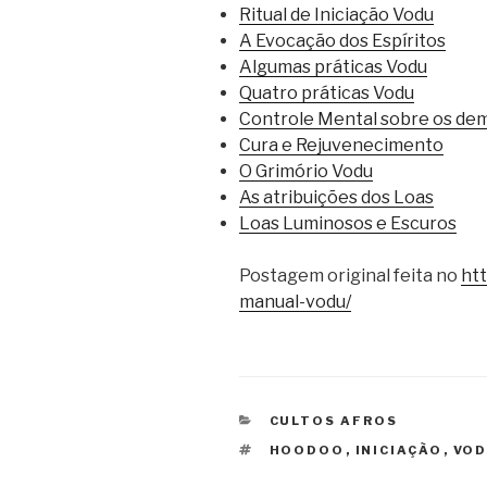
Ritual de Iniciação Vodu
A Evocação dos Espíritos
Algumas práticas Vodu
Quatro práticas Vodu
Controle Mental sobre os de
Cura e Rejuvenecimento
O Grimório Vodu
As atribuições dos Loas
Loas Luminosos e Escuros
Postagem original feita no
htt
manual-vodu/
CATEGORIAS
CULTOS AFROS
TAGS
HOODOO
,
INICIAÇÃO
,
VO