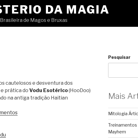
STERIO DA MAGIA
Brasileira de Magos e Bruxas
Pesquisar
s cautelosos e desventura dos
 e prática do
Vodu Esotérico
(HooDoo)
Mais Ar
do na antiga tradição Haitian
amentos
Mitologia Árti
Treinamentos
Mayhem
udu