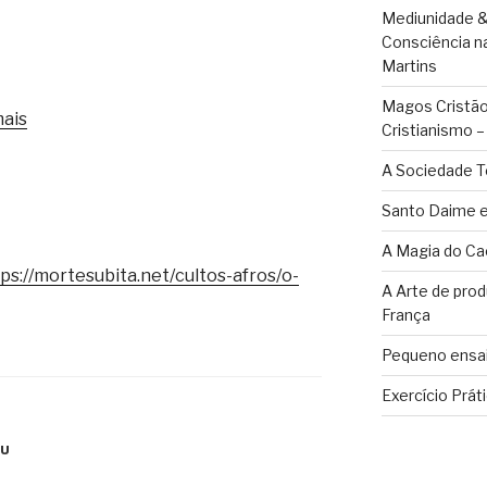
Mediunidade &
Consciência n
Martins
Magos Cristãos
mais
Cristianismo 
A Sociedade T
Santo Daime e
A Magia do Ca
ps://mortesubita.net/cultos-afros/o-
A Arte de pro
França
Pequeno ensai
Exercício Prát
DU