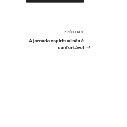
PRÓXIMO
Próximo
post
A jornada espiritual não é
confortável