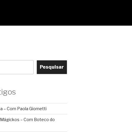
Pesquisar
tigos
ca – Com Paola Giometti
 Mágickos – Com Boteco do