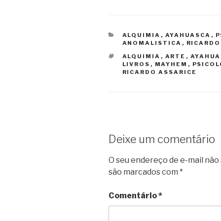
CATEGORIAS
ALQUIMIA
,
AYAHUASCA
,
P
ANOMALISTICA
,
RICARDO
TAGS
ALQUIMIA
,
ARTE
,
AYAHUA
LIVROS
,
MAYHEM
,
PSICOL
RICARDO ASSARICE
Deixe um comentário
O seu endereço de e-mail não 
são marcados com
*
Comentário
*