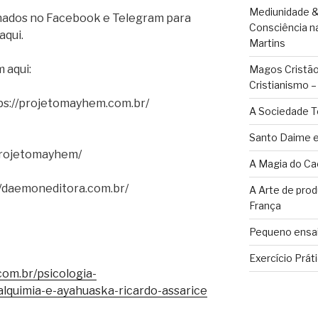
Mediunidade &
chados no Facebook e Telegram para
Consciência n
aqui.
Martins
 aqui:
Magos Cristãos
Cristianismo 
ps://projetomayhem.com.br/
A Sociedade T
Santo Daime e
projetomayhem/
A Magia do Ca
//daemoneditora.com.br/
A Arte de pro
França
Pequeno ensai
Exercício Prát
om.br/psicologia-
quimia-e-ayahuaska-ricardo-assarice