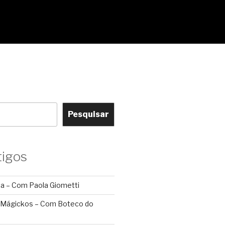
Pesquisar
tigos
ca – Com Paola Giometti
 Mágickos – Com Boteco do