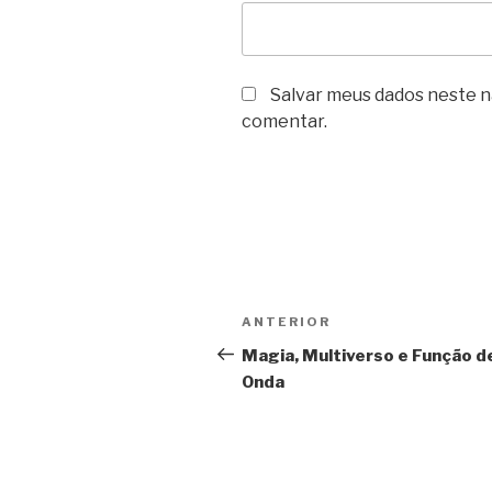
Salvar meus dados neste n
comentar.
Navegação
Post
ANTERIOR
de
anterior
Magia, Multiverso e Função d
Onda
Post