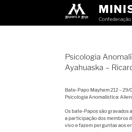
Pular
MINI
para
o
Confederação 
conteúdo
Psicologia Anomalís
Ayahuaska – Ricar
Bate-Papo Mayhem 212 – 29/07
Psicologia Anomalística: Alie
Os bate-Papos são gravados ao
a participação dos membros d
vivo e fazem perguntas aos en