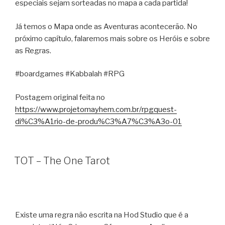
especiais sejam sorteadas no mapa a cada partida!
Já temos o Mapa onde as Aventuras acontecerão. No
próximo capítulo, falaremos mais sobre os Heróis e sobre
as Regras.
#boardgames #Kabbalah #RPG
Postagem original feita no
https://www.projetomayhem.com.br/rpgquest-
di%C3%A1rio-de-produ%C3%A7%C3%A3o-01
TOT – The One Tarot
Existe uma regra não escrita na Hod Studio que é a