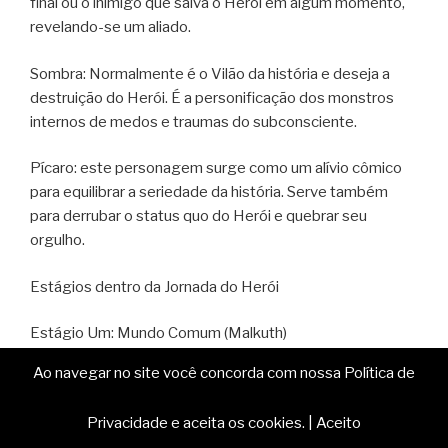
final ou o inimigo que salva o Herói em algum momento,
revelando-se um aliado.
Sombra: Normalmente é o Vilão da história e deseja a
destruição do Herói. É a personificação dos monstros
internos de medos e traumas do subconsciente.
Pícaro: este personagem surge como um alívio cômico
para equilibrar a seriedade da história. Serve também
para derrubar o status quo do Herói e quebrar seu
orgulho.
Estágios dentro da Jornada do Herói
Estágio Um: Mundo Comum (Malkuth)
Cotidiano do Herói, sua zona de conforto.
Ao navegar no site você concorda com nossa Política de
Os estágios 2 a 8 ocorrem dentro das esferas de Hod,
Privacidade e aceita os cookies.
|
Aceito
Netzach, Tiferet, Geburah e Chesed. São as interações