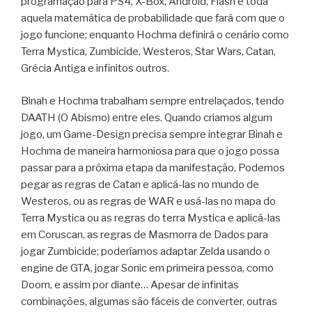
programação para PS4, X-Box, Android, Flash e toda
aquela matemática de probabilidade que fará com que o
jogo funcione; enquanto Hochma definirá o cenário como
Terra Mystica, Zumbicide, Westeros, Star Wars, Catan,
Grécia Antiga e infinitos outros.
Binah e Hochma trabalham sempre entrelaçados, tendo
DAATH (O Abismo) entre eles. Quando criamos algum
jogo, um Game-Design precisa sempre integrar Binah e
Hochma de maneira harmoniosa para que o jogo possa
passar para a próxima etapa da manifestação. Podemos
pegar as regras de Catan e aplicá-las no mundo de
Westeros, ou as regras de WAR e usá-las no mapa do
Terra Mystica ou as regras do terra Mystica e aplicá-las
em Coruscan, as regras de Masmorra de Dados para
jogar Zumbicide; poderíamos adaptar Zelda usando o
engine de GTA, jogar Sonic em primeira pessoa, como
Doom, e assim por diante… Apesar de infinitas
combinações, algumas são fáceis de converter, outras