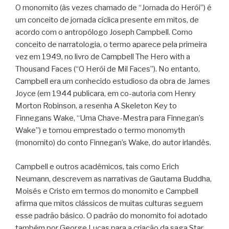
O monomito (às vezes chamado de “Jornada do Herói”) é
um conceito de jornada cíclica presente em mitos, de
acordo com o antropólogo Joseph Campbell. Como
conceito de narratologia, o termo aparece pela primeira
vez em 1949, no livro de Campbell The Hero with a
Thousand Faces (“O Herói de Mil Faces”). No entanto,
Campbell era um conhecido estudioso da obra de James
Joyce (em 1944 publicara, em co-autoria com Henry
Morton Robinson, a resenha A Skeleton Key to
Finnegans Wake, “Uma Chave-Mestra para Finnegan’s
Wake”) e tomou emprestado o termo monomyth
(monomito) do conto Finnegan’s Wake, do autor irlandês.
Campbell e outros acadêmicos, tais como Erich
Neumann, descrevem as narrativas de Gautama Buddha,
Moisés e Cristo em termos do monomito e Campbell
afirma que mitos clássicos de muitas culturas seguem
esse padrão básico. O padrão do monomito foi adotado
também por George Lucas para a criação da saga Star