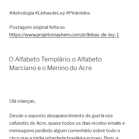
#Astrologia #LinhasdeLey #Pirâmides
Postagem original feita no
https://www.projetomayhem.com.br/linhas-de-ley-1
O Alfabeto Templário, o Alfabeto
Marciano e o Menino do Acre
Olá crianças,
Desde o suposto desaparecimento do guri lá nos
cafundós do Acre, quase todos os dias recebo emails e
mensagens pedindo algum comentário sobre todo o
circo que a mídia retardada brasileira ergueu. Bem, a