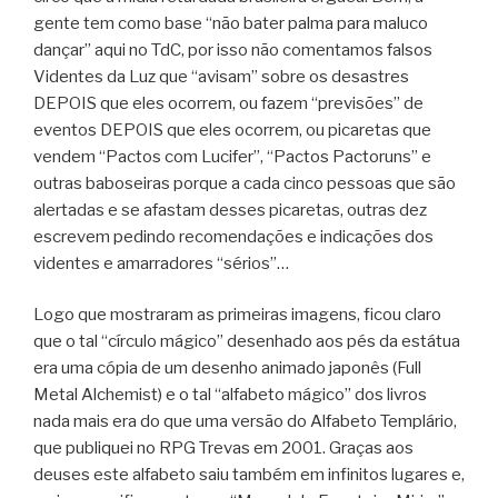
gente tem como base “não bater palma para maluco
dançar” aqui no TdC, por isso não comentamos falsos
Videntes da Luz que “avisam” sobre os desastres
DEPOIS que eles ocorrem, ou fazem “previsões” de
eventos DEPOIS que eles ocorrem, ou picaretas que
vendem “Pactos com Lucifer”, “Pactos Pactoruns” e
outras baboseiras porque a cada cinco pessoas que são
alertadas e se afastam desses picaretas, outras dez
escrevem pedindo recomendações e indicações dos
videntes e amarradores “sérios”…
Logo que mostraram as primeiras imagens, ficou claro
que o tal “círculo mágico” desenhado aos pés da estátua
era uma cópia de um desenho animado japonês (Full
Metal Alchemist) e o tal “alfabeto mágico” dos livros
nada mais era do que uma versão do Alfabeto Templário,
que publiquei no RPG Trevas em 2001. Graças aos
deuses este alfabeto saiu também em infinitos lugares e,