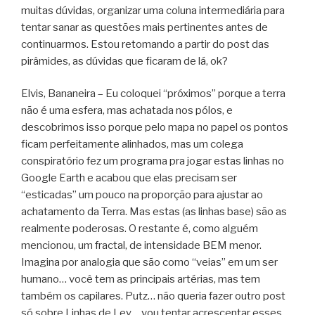
muitas dúvidas, organizar uma coluna intermediária para
tentar sanar as questões mais pertinentes antes de
continuarmos. Estou retomando a partir do post das
pirâmides, as dúvidas que ficaram de lá, ok?
Elvis, Bananeira – Eu coloquei “próximos” porque a terra
não é uma esfera, mas achatada nos pólos, e
descobrimos isso porque pelo mapa no papel os pontos
ficam perfeitamente alinhados, mas um colega
conspiratório fez um programa pra jogar estas linhas no
Google Earth e acabou que elas precisam ser
“esticadas” um pouco na proporção para ajustar ao
achatamento da Terra. Mas estas (as linhas base) são as
realmente poderosas. O restante é, como alguém
mencionou, um fractal, de intensidade BEM menor.
Imagina por analogia que são como “veias” em um ser
humano… você tem as principais artérias, mas tem
também os capilares. Putz… não queria fazer outro post
só sobre Linhas de Ley… vou tentar acrescentar esses