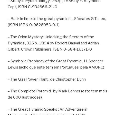
– Study in Pyramidology , 263p., 1986 by E. Raymond
Capt, ISBN 0-934666-21-0
– Back in time to the great pyramids – Sócrates G Taseo,
(ISBN ISBN 0-9626053-0-1)
– The Orion Mystery: Unlocking the Secrets of the
Pyramids , 325 p., 1994 by Robert Bauval and Adrian
Gilbert, Crown Publishers, ISBN 0-684-16171-0
– Symbolic Prophecy of the Great Pyramid , H. Spencer
Lewis (acho que este tem em Português, pela AMORC)
– The Giza Power Plant , de Christopher Dunn
– The Complete Pyramid , by Mark Lehner (este tem mais
de 600 ilustrações).
– The Great Pyramid Speaks : An Adventure in