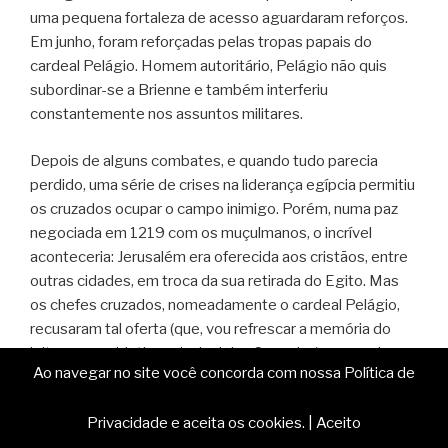
uma pequena fortaleza de acesso aguardaram reforços.
Em junho, foram reforçadas pelas tropas papais do
cardeal Pelágio. Homem autoritário, Pelágio não quis
subordinar-se a Brienne e também interferiu
constantemente nos assuntos militares.
Depois de alguns combates, e quando tudo parecia
perdido, uma série de crises na liderança egípcia permitiu
os cruzados ocupar o campo inimigo. Porém, numa paz
negociada em 1219 com os muçulmanos, o incrível
aconteceria: Jerusalém era oferecida aos cristãos, entre
outras cidades, em troca da sua retirada do Egito. Mas
os chefes cruzados, nomeadamente o cardeal Pelágio,
recusaram tal oferta (que, vou refrescar a memória do
leitor, era o objetivo principal das Cruzadas): o papado
Ao navegar no site você concorda com nossa Política de
considerava que os muçulmanos não conseguiriam
resistir aos cruzados quando Frederico II chegasse com
Privacidade e aceita os cookies.
|
Aceito
os seus exércitos.