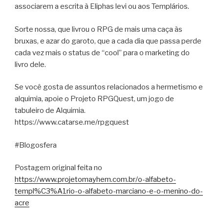
associarem a escrita à Eliphas levi ou aos Templários.
Sorte nossa, que livrou o RPG de mais uma caça às
bruxas, e azar do garoto, que a cada dia que passa perde
cada vez mais o status de “cool” para o marketing do
livro dele.
Se você gosta de assuntos relacionados a hermetismo e
alquimia, apoie o Projeto RPGQuest, um jogo de
tabuleiro de Alquimia.
https://www.catarse.me/rpgquest
#Blogosfera
Postagem original feita no
https://www.projetomayhem.com.br/o-alfabeto-
templ%C3%A1rio-o-alfabeto-marciano-e-o-menino-do-
acre