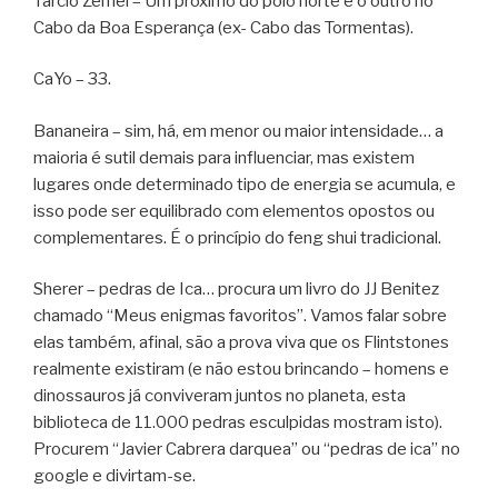
Tarcio Zemel – Um próximo do pólo norte e o outro no
Cabo da Boa Esperança (ex- Cabo das Tormentas).
CaYo – 33.
Bananeira – sim, há, em menor ou maior intensidade… a
maioria é sutil demais para influenciar, mas existem
lugares onde determinado tipo de energia se acumula, e
isso pode ser equilibrado com elementos opostos ou
complementares. É o princípio do feng shui tradicional.
Sherer – pedras de Ica… procura um livro do JJ Benitez
chamado “Meus enigmas favoritos”. Vamos falar sobre
elas também, afinal, são a prova viva que os Flintstones
realmente existiram (e não estou brincando – homens e
dinossauros já conviveram juntos no planeta, esta
biblioteca de 11.000 pedras esculpidas mostram isto).
Procurem “Javier Cabrera darquea” ou “pedras de ica” no
google e divirtam-se.