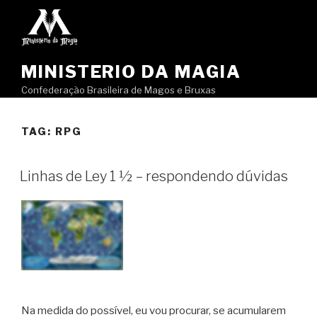
Pular
para
o
conteúdo
MINISTERIO DA MAGIA
Confederação Brasileira de Magos e Bruxas
TAG:
RPG
Linhas de Ley 1 ½ – respondendo dúvidas
Na medida do possível, eu vou procurar, se acumularem