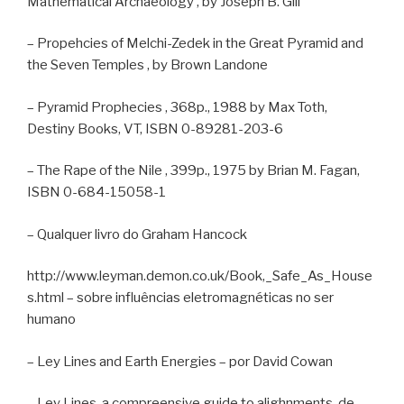
Mathematical Archaeology , by Joseph B. Gill
– Propehcies of Melchi-Zedek in the Great Pyramid and
the Seven Temples , by Brown Landone
– Pyramid Prophecies , 368p., 1988 by Max Toth,
Destiny Books, VT, ISBN 0-89281-203-6
– The Rape of the Nile , 399p., 1975 by Brian M. Fagan,
ISBN 0-684-15058-1
– Qualquer livro do Graham Hancock
http://www.leyman.demon.co.uk/Book,_Safe_As_House
s.html – sobre influências eletromagnéticas no ser
humano
– Ley Lines and Earth Energies – por David Cowan
– Ley Lines, a compreensive guide to alighnments, de