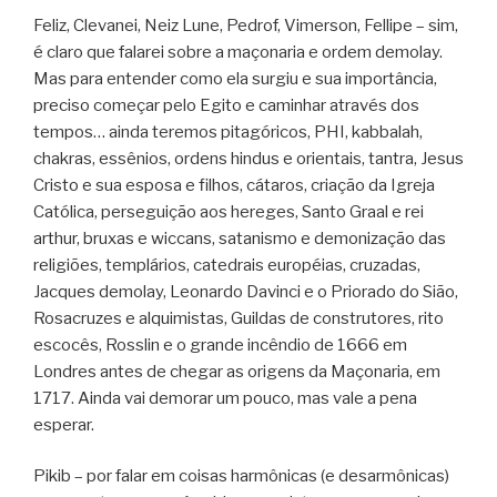
Feliz, Clevanei, Neiz Lune, Pedrof, Vimerson, Fellipe – sim,
é claro que falarei sobre a maçonaria e ordem demolay.
Mas para entender como ela surgiu e sua importância,
preciso começar pelo Egito e caminhar através dos
tempos… ainda teremos pitagóricos, PHI, kabbalah,
chakras, essênios, ordens hindus e orientais, tantra, Jesus
Cristo e sua esposa e filhos, cátaros, criação da Igreja
Católica, perseguição aos hereges, Santo Graal e rei
arthur, bruxas e wiccans, satanismo e demonização das
religiões, templários, catedrais européias, cruzadas,
Jacques demolay, Leonardo Davinci e o Priorado do Sião,
Rosacruzes e alquimistas, Guildas de construtores, rito
escocês, Rosslin e o grande incêndio de 1666 em
Londres antes de chegar as origens da Maçonaria, em
1717. Ainda vai demorar um pouco, mas vale a pena
esperar.
Pikib – por falar em coisas harmônicas (e desarmônicas)