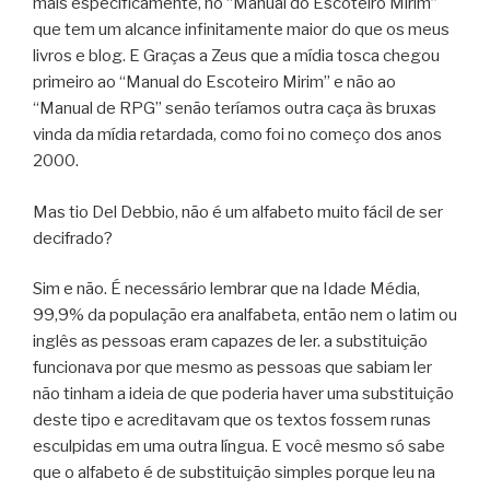
mais especificamente, no “Manual do Escoteiro Mirim”
que tem um alcance infinitamente maior do que os meus
livros e blog. E Graças a Zeus que a mídia tosca chegou
primeiro ao “Manual do Escoteiro Mirim” e não ao
“Manual de RPG” senão teríamos outra caça às bruxas
vinda da mídia retardada, como foi no começo dos anos
2000.
Mas tio Del Debbio, não é um alfabeto muito fácil de ser
decifrado?
Sim e não. É necessário lembrar que na Idade Média,
99,9% da população era analfabeta, então nem o latim ou
inglês as pessoas eram capazes de ler. a substituição
funcionava por que mesmo as pessoas que sabiam ler
não tinham a ideia de que poderia haver uma substituição
deste tipo e acreditavam que os textos fossem runas
esculpidas em uma outra língua. E você mesmo só sabe
que o alfabeto é de substituição simples porque leu na