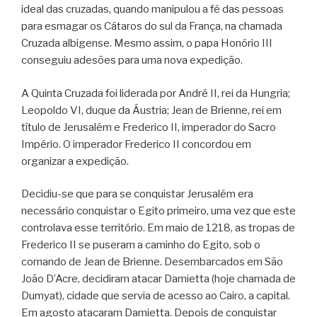
ideal das cruzadas, quando manipulou a fé das pessoas
para esmagar os Cátaros do sul da França, na chamada
Cruzada albigense. Mesmo assim, o papa Honório III
conseguiu adesões para uma nova expedição.
A Quinta Cruzada foi liderada por André II, rei da Hungria;
Leopoldo VI, duque da Áustria; Jean de Brienne, rei em
título de Jerusalém e Frederico II, imperador do Sacro
Império. O imperador Frederico II concordou em
organizar a expedição.
Decidiu-se que para se conquistar Jerusalém era
necessário conquistar o Egito primeiro, uma vez que este
controlava esse território. Em maio de 1218, as tropas de
Frederico II se puseram a caminho do Egito, sob o
comando de Jean de Brienne. Desembarcados em São
João D’Acre, decidiram atacar Damietta (hoje chamada de
Dumyat), cidade que servia de acesso ao Cairo, a capital.
Em agosto atacaram Damietta. Depois de conquistar