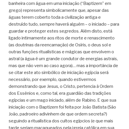
banheira com água em uma iniciação (“Baptizem” em
grego) representa simbolicamente que, apesar das
águas terem coberto toda a civilização antiga e
destruído tudo, sempre haverá alguém – o iniciado – para
guardar e proteger estes segredos. Além disto, está
ligado intimamente aos ritos de morte e renascimento
(as doutrinas da reencarnação) de Osíris, o deus sol e
outras funções ritualísticas e mágicas que envolvem o
astral (a água é um grande condutor de energias astrais,
mas que não vem ao caso agora)… mas a importância de
se citar este ato simbólico de iniciação egípcia será
necessário, por exemplo, quando estivermos
demonstrando que Jesus, o Cristo, pertencia à Ordem
dos Essênios e, como tal, era guardião das tradições
egípcias e um mago iniciado, além de Rabino. E que sua
iniciação com o Baptizem foi feita por João Batista (São
João, padroeiro adivinhem de que ordem secreta?)
seguindo a ritualística dos cultos egípcios (e que mais
tarde seriam macaqueados pela igreja católica em sua