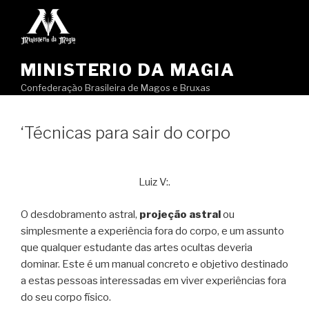
Pular
para
o
conteúdo
MINISTERIO DA MAGIA
Confederação Brasileira de Magos e Bruxas
‘Técnicas para sair do corpo
Luiz V:.
O desdobramento astral,
projeção astral
ou
simplesmente a experiência fora do corpo, e um assunto
que qualquer estudante das artes ocultas deveria
dominar. Este é um manual concreto e objetivo destinado
a estas pessoas interessadas em viver experiências fora
do seu corpo físico.