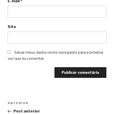
E-mail
*
Site
Salvar meus dados neste navegador para a próxima
vez que eu comentar.
Navegação
Post
ANTERIOR
de
anterior
Post anterior