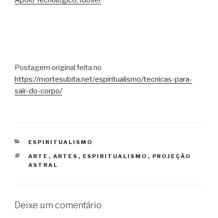
Postagem original feita no
https://mortesubita.net/espiritualismo/tecnicas-para-
sair-do-corpo/
CATEGORIAS
ESPIRITUALISMO
TAGS
ARTE
,
ARTES
,
ESPIRITUALISMO
,
PROJEÇÃO
ASTRAL
Deixe um comentário