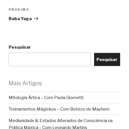
Post
Próximo
PRÓXIMO
post
Baba Yaga
Pesquisar
Pesquisar
Mais Artigos
Mitologia Ártica – Com Paola Giometti
Treinamentos Mágickos – Com Boteco do Mayhem
Mediunidade & Estados Alterados de Consciência na
Prática Mágica – Com Leonardo Martins