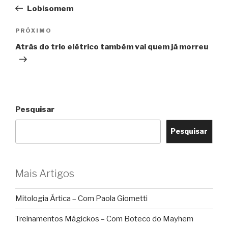
de
anterior
Lobisomem
Post
Próximo
PRÓXIMO
post
Atrás do trio elétrico também vai quem já morreu
Pesquisar
Pesquisar
Mais Artigos
Mitologia Ártica – Com Paola Giometti
Treinamentos Mágickos – Com Boteco do Mayhem