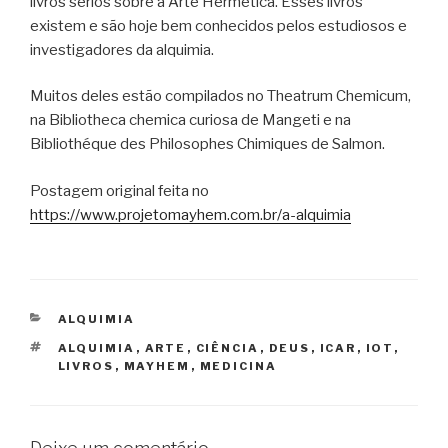
livros sérios sobre a Arte Hermética. Esses livros
existem e são hoje bem conhecidos pelos estudiosos e
investigadores da alquimia.
Muitos deles estão compilados no Theatrum Chemicum,
na Bibliotheca chemica curiosa de Mangeti e na
Bibliothéque des Philosophes Chimiques de Salmon.
Postagem original feita no
https://www.projetomayhem.com.br/a-alquimia
CATEGORIAS
ALQUIMIA
TAGS
ALQUIMIA
,
ARTE
,
CIÊNCIA
,
DEUS
,
ICAR
,
IOT
,
LIVROS
,
MAYHEM
,
MEDICINA