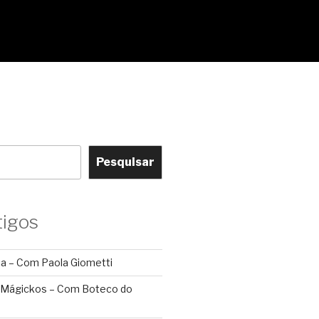
Pesquisar
tigos
ca – Com Paola Giometti
 Mágickos – Com Boteco do