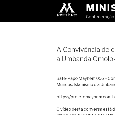
Pular
MINI
para
o
Confederação 
conteúdo
A Convivência de d
a Umbanda Omolok
Bate-Papo Mayhem 056 – Com 
Mundos: Islamismo e a Umba
https://projetomayhem.com.b
O vídeo desta conversa está d