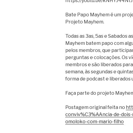
https://youtu.be/kNHYJ44Nt
Bate Papo Mayhem é um proje
Projeto Mayhem.
Todas as 3as, 5as e Sabados a
Mayhem batem papo com algu
pelos membros, que participa
perguntas e colocações. Os ví
membros e são liberados para 
semana, às segundas e quintas 
forma de podcast e liberados
Faça parte do projeto Mayhe
Postagem original feita no
ht
conviv%C3%AAncia-de-dois-
omoloko-com-mario-filho