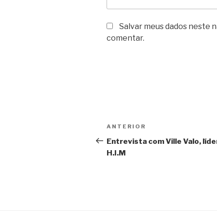
Salvar meus dados neste n
comentar.
Navegação
Post
ANTERIOR
de
anterior
Entrevista com Ville Valo, líde
H.I.M
Post