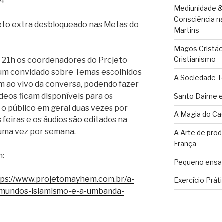
J4
Mediunidade &
Consciência n
to extra desbloqueado nas Metas do
Martins
Magos Cristãos
Cristianismo 
s 21h os coordenadores do Projeto
m convidado sobre Temas escolhidos
A Sociedade T
m ao vivo da conversa, podendo fazer
deos ficam disponíveis para os
Santo Daime e
o público em geral duas vezes por
A Magia do Ca
feiras e os áudios são editados na
 uma vez por semana.
A Arte de pro
França
m:
Pequeno ensai
tps://www.projetomayhem.com.br/a-
Exercício Prát
mundos-islamismo-e-a-umbanda-