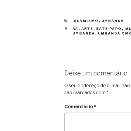
CATEGORIAS
ISLAMISMO
,
UMBANDA
TAGS
AA
,
ARTE
,
BATE PAPO
,
IS
UMBANDA
,
UMBANDA OM
Deixe um comentário
O seu endereço de e-mail não 
são marcados com
*
Comentário
*