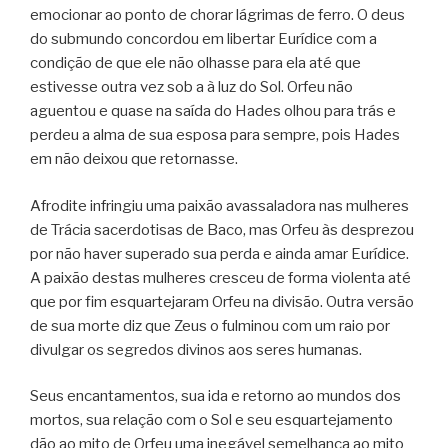
emocionar ao ponto de chorar lágrimas de ferro. O deus
do submundo concordou em libertar Eurídice com a
condição de que ele não olhasse para ela até que
estivesse outra vez sob a à luz do Sol. Orfeu não
aguentou e quase na saída do Hades olhou para trás e
perdeu a alma de sua esposa para sempre, pois Hades
em não deixou que retornasse.
Afrodite infringiu uma paixão avassaladora nas mulheres
de Trácia sacerdotisas de Baco, mas Orfeu às desprezou
por não haver superado sua perda e ainda amar Eurídice.
A paixão destas mulheres cresceu de forma violenta até
que por fim esquartejaram Orfeu na divisão. Outra versão
de sua morte diz que Zeus o fulminou com um raio por
divulgar os segredos divinos aos seres humanas.
Seus encantamentos, sua ida e retorno ao mundos dos
mortos, sua relação com o Sol e seu esquartejamento
dão ao mito de Orfeu uma inegável semelhança ao mito