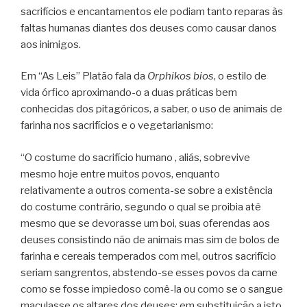
sacrifícios e encantamentos ele podiam tanto reparas às
faltas humanas diantes dos deuses como causar danos
aos inimigos.
Em “As Leis” Platão fala da
Orphikos bios
, o estilo de
vida órfico aproximando-o a duas práticas bem
conhecidas dos pitagóricos, a saber, o uso de animais de
farinha nos sacrifícios e o vegetarianismo:
“O costume do sacrifício humano , aliás, sobrevive
mesmo hoje entre muitos povos, enquanto
relativamente a outros comenta-se sobre a existência
do costume contrário, segundo o qual se proibia até
mesmo que se devorasse um boi, suas oferendas aos
deuses consistindo não de animais mas sim de bolos de
farinha e cereais temperados com mel, outros sacrifício
seriam sangrentos, abstendo-se esses povos da carne
como se fosse impiedoso comê-la ou como se o sangue
maculasse os altares dos deuses; em substituição a isto,