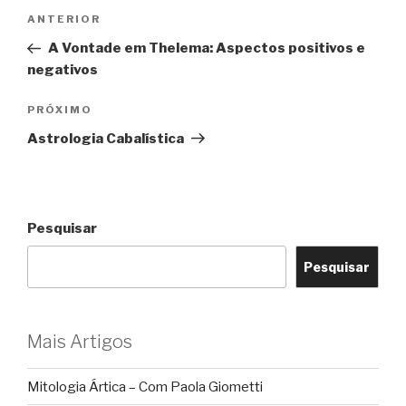
Navegação
Post
ANTERIOR
de
anterior
A Vontade em Thelema: Aspectos positivos e
Post
negativos
Próximo
PRÓXIMO
post
Astrologia Cabalística
Pesquisar
Pesquisar
Mais Artigos
Mitologia Ártica – Com Paola Giometti