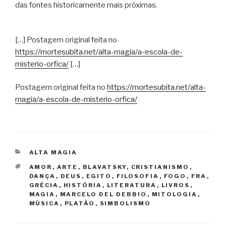
das fontes historicamente mais próximas.
[…] Postagem original feita no
https://mortesubita.net/alta-magia/a-escola-de-
misterio-orfica/
[…]
Postagem original feita no
https://mortesubita.net/alta-
magia/a-escola-de-misterio-orfica/
CATEGORIAS
ALTA MAGIA
TAGS
AMOR
,
ARTE
,
BLAVATSKY
,
CRISTIANISMO
,
DANÇA
,
DEUS
,
EGITO
,
FILOSOFIA
,
FOGO
,
FRA
,
GRÉCIA
,
HISTÓRIA
,
LITERATURA
,
LIVROS
,
MAGIA
,
MARCELO DEL DEBBIO
,
MITOLOGIA
,
MÚSICA
,
PLATÃO
,
SIMBOLISMO