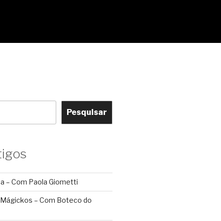
Pesquisar
tigos
ca – Com Paola Giometti
 Mágickos – Com Boteco do