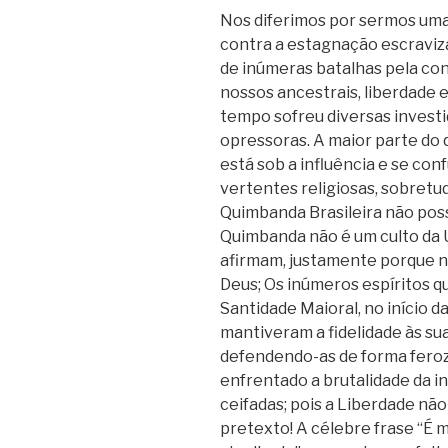
​Nos diferimos por sermos uma
contra a estagnação escravizad
de inúmeras batalhas pela co
nossos ancestrais, liberdade 
tempo sofreu diversas investi
opressoras. A maior parte do 
está sob a influência e se co
vertentes religiosas, sobretu
Quimbanda Brasileira não poss
Quimbanda não é um culto da
afirmam, justamente porque nã
Deus; Os inúmeros espíritos qu
Santidade Maioral, no início d
mantiveram a fidelidade às sua
defendendo-as de forma feroz
enfrentado a brutalidade da in
ceifadas; pois a Liberdade n
pretexto! A célebre frase “É 