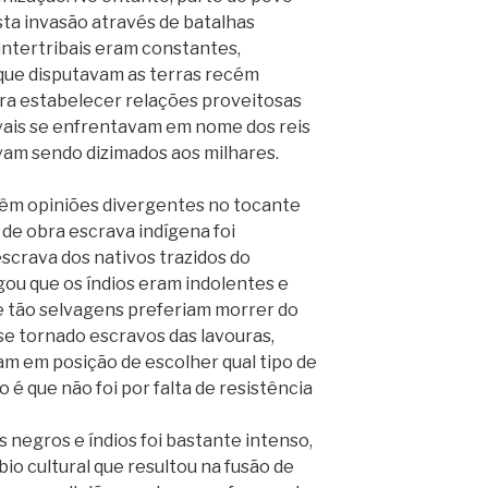
sta invasão através de batalhas
intertribais eram constantes,
que disputavam as terras recém
ra estabelecer relações proveitosas
ivais se enfrentavam em nome dos reis
vam sendo dizimados aos milhares.
 têm opiniões divergentes no tocante
 de obra escrava indígena foi
escrava dos nativos trazidos do
gou que os índios eram indolentes e
 tão selvagens preferiam morrer do
se tornado escravos das lavouras,
vam em posição de escolher qual tipo de
o é que não foi por falta de resistência
 negros e índios foi bastante intenso,
o cultural que resultou na fusão de