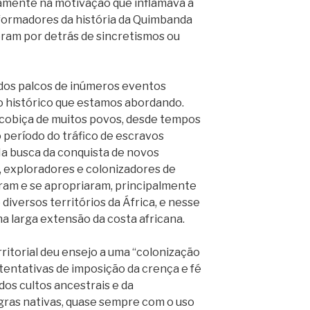
tamente na motivação que inflamava a
formadores da história da Quimbanda
eram por detrás de sincretismos ou
 dos palcos de inúmeros eventos
 histórico que estamos abordando.
cobiça de muitos povos, desde tempos
 período do tráfico de escravos
Na busca da conquista de novos
s, exploradores e colonizadores de
aram e se apropriaram, principalmente
 diversos territórios da África, e nesse
 larga extensão da costa africana.
ritorial deu ensejo a uma “colonização
 tentativas de imposição da crença e fé
 dos cultos ancestrais e da
gras nativas, quase sempre com o uso