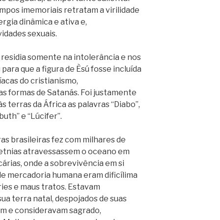
empos imemoriais retratam a virilidade
rgia dinâmica e ativa e,
idades sexuais.
 residia somente na intolerância e nos
para que a figura de Èsú fosse incluída
acas do cristianismo,
s formas de Satanás. Foi justamente
 terras da África as palavras “Diabo”,
uth” e “Lúcifer”.
ras brasileiras fez com milhares de
s etnias atravessassem o oceano em
rias, onde a sobrevivência em si
de mercadoria humana eram dificílima
ies e maus tratos. Estavam
ua terra natal, despojados de suas
vam e consideravam sagrado,