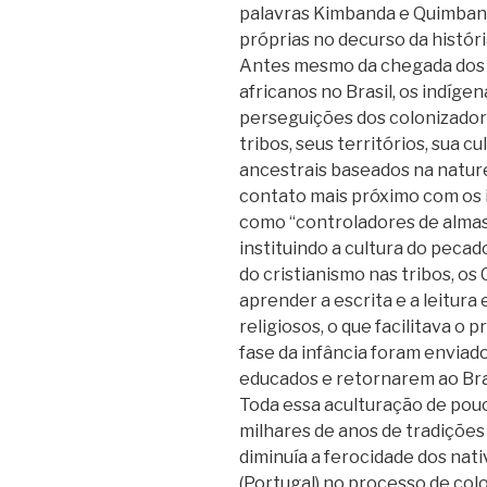
palavras Kimbanda e Quimban
próprias no decurso da históri
Antes mesmo da chegada dos 
africanos no Brasil, os indíg
perseguições dos colonizador
tribos, seus territórios, sua c
ancestrais baseados na natur
contato mais próximo com os 
como “controladores de almas
instituindo a cultura do pec
do cristianismo nas tribos, os
aprender a escrita e a leitur
religiosos, o que facilitava o
fase da infância foram envia
educados e retornarem ao Bra
Toda essa aculturação de pouc
milhares de anos de tradições
diminuía a ferocidade dos nati
(Portugal) no processo de col