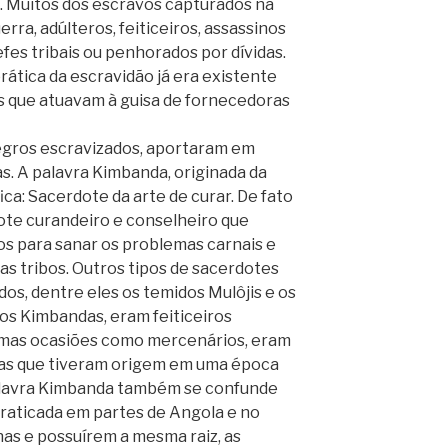
. Muitos dos escravos capturados na
rra, adúlteros, feiticeiros, assassinos
fes tribais ou penhorados por dívidas.
rática da escravidão já era existente
s que atuavam à guisa de fornecedoras
gros escravizados, aportaram em
as. A palavra Kimbanda, originada da
ica: Sacerdote da arte de curar. De fato
ote curandeiro e conselheiro que
os para sanar os problemas carnais e
as tribos. Outros tipos de sacerdotes
os, dentre eles os temidos Mulôjis e os
os Kimbandas, eram feiticeiros
mas ocasiões como mercenários, eram
as que tiveram origem em uma época
palavra Kimbanda também se confunde
praticada em partes de Angola e no
as e possuírem a mesma raiz, as