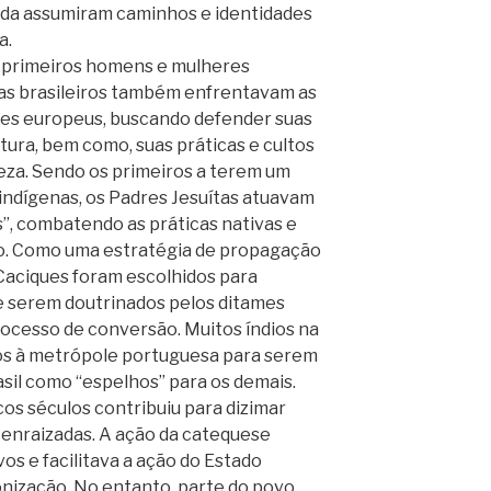
da assumiram caminhos e identidades
a.
primeiros homens e mulheres
enas brasileiros também enfrentavam as
es europeus, buscando defender suas
ultura, bem como, suas práticas e cultos
eza. Sendo os primeiros a terem um
indígenas, os Padres Jesuítas atuavam
”, combatendo as práticas nativas e
ado. Como uma estratégia de propagação
 Caciques foram escolhidos para
a e serem doutrinados pelos ditames
 processo de conversão. Muitos índios na
dos à metrópole portuguesa para serem
sil como “espelhos” para os demais.
os séculos contribuiu para dizimar
 enraizadas. A ação da catequese
vos e facilitava a ação do Estado
onização. No entanto, parte do povo