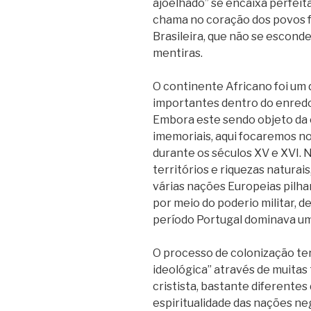
ajoelhado” se encaixa perfei
chama no coração dos povos 
Brasileira, que não se escond
mentiras.
O continente Africano foi um
importantes dentro do enredo
Embora este sendo objeto da 
imemoriais, aqui focaremos no
durante os séculos XV e XVI. 
territórios e riquezas naturai
várias nações Europeias pilh
por meio do poderio militar, de
período Portugal dominava uma
O processo de colonização ter
ideológica” através de muitas
cristista, bastante diferentes
espiritualidade das nações ne