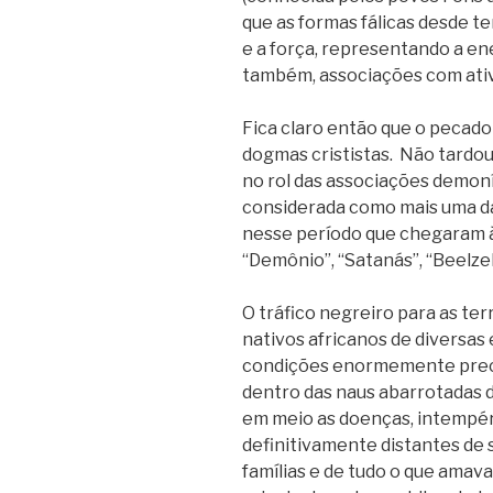
que as formas fálicas desde t
e a força, representando a ene
também, associações com ativ
Fica claro então que o pecado
dogmas crististas. Não tardou 
no rol das associações demoní
considerada como mais uma da
nesse período que chegaram às
“Demônio”, “Satanás”, “Beelzeb
O tráfico negreiro para as ter
nativos africanos de diversa
condições enormemente precá
dentro das naus abarrotadas 
em meio as doenças, intempér
definitivamente distantes de s
famílias e de tudo o que ama