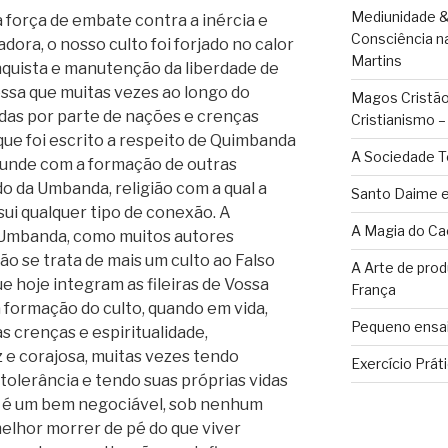
Mediunidade &
 força de embate contra a inércia e
Consciência n
ora, o nosso culto foi forjado no calor
Martins
nquista e manutenção da liberdade de
essa que muitas vezes ao longo do
Magos Cristãos
das por parte de nações e crenças
Cristianismo 
que foi escrito a respeito de Quimbanda
A Sociedade T
nfunde com a formação de outras
do da Umbanda, religião com a qual a
Santo Daime e
ui qualquer tipo de conexão. A
A Magia do Ca
 Umbanda, como muitos autores
o se trata de mais um culto ao Falso
A Arte de pro
e hoje integram as fileiras de Vossa
França
a formação do culto, quando em vida,
Pequeno ensai
s crenças e espiritualidade,
 e corajosa, muitas vezes tendo
Exercício Prát
tolerância e tendo suas próprias vidas
ão é um bem negociável, sob nenhum
melhor morrer de pé do que viver