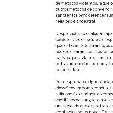
de métodos violentos, já que
outros métodos de convencim
sangrentas para defender sua 
religioso e ancestral.
Desprovidos de qualquer cap
características naturais e esp
qual estavam adentrando, os 
escandalizaram com costumes
nativos que viviam em meio à 
entravam em choque com a for
colonizadores.
Por despreparo e ignorância, 
classificavam como conduta 
religiosos) a ausência do conc
sacrifícios de sangue, o nudis
uma deidade que era retratad
(conhecida pelos povos Fons d