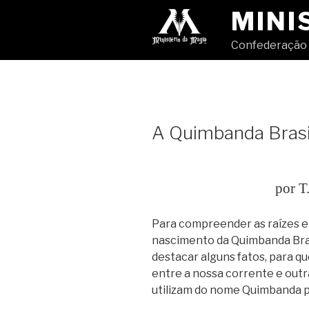
Pular
MINI
para
o
Confederação 
conteúdo
A Quimbanda Brasi
por T
Para compreender as raízes e 
nascimento da Quimbanda Bras
destacar alguns fatos, para qu
entre a nossa corrente e outr
utilizam do nome Quimbanda 