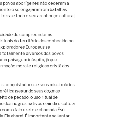
 os povos aborígenes não cederam a
ento e se engajaram em batalhas
terra e todo o seu arcabouço cultural,
acidade de compreender as
irituais do território desconhecido no
exploradores Europeus se
 totalmente diversos dos povos
uma paisagem inóspita, já que
mação moral e religiosa cristã dos
os conquistadores e seus missionários
herética (segundo seus dogmas
eito de pecado, o uso ritual de
mo dos negros nativos e ainda o culto a
a com o falo ereto e chamada Èsú
e Elegbara). É importante salientar