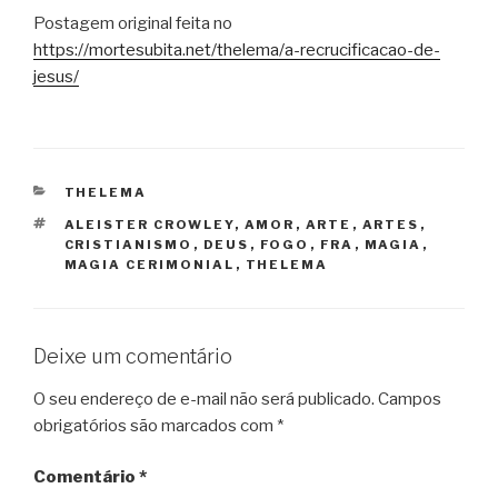
Postagem original feita no
https://mortesubita.net/thelema/a-recrucificacao-de-
jesus/
CATEGORIAS
THELEMA
TAGS
ALEISTER CROWLEY
,
AMOR
,
ARTE
,
ARTES
,
CRISTIANISMO
,
DEUS
,
FOGO
,
FRA
,
MAGIA
,
MAGIA CERIMONIAL
,
THELEMA
Deixe um comentário
O seu endereço de e-mail não será publicado.
Campos
obrigatórios são marcados com
*
Comentário
*