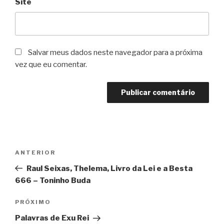
Site
Salvar meus dados neste navegador para a próxima
vez que eu comentar.
Navegação
Post
ANTERIOR
de
anterior
Raul Seixas, Thelema, Livro da Lei e a Besta
Post
666 – Toninho Buda
Próximo
PRÓXIMO
post
Palavras de Exu Rei