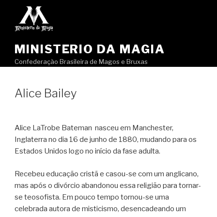
Pular
para
o
conteúdo
MINISTERIO DA MAGIA
Confederação Brasileira de Magos e Bruxas
Alice Bailey
Alice LaTrobe Bateman nasceu em Manchester,
Inglaterra no dia 16 de junho de 1880, mudando para os
Estados Unidos logo no início da fase adulta.
Recebeu educação cristã e casou-se com um anglicano,
mas após o divórcio abandonou essa religião para tornar-
se teosofista. Em pouco tempo tornou-se uma
celebrada autora de misticismo, desencadeando um