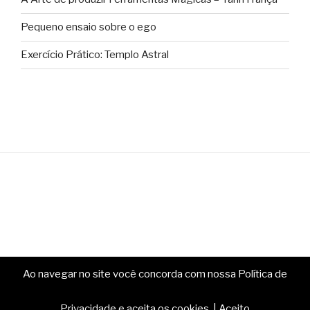
Pequeno ensaio sobre o ego
Exercício Prático: Templo Astral
Ao navegar no site você concorda com nossa Política de
Copyright © Ministério da Magia. Todos os direitos
reservados.
Privacidade e aceita os cookies.
|
Aceito