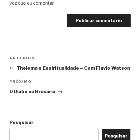
vez que eu comentar.
Navegação
Post
ANTERIOR
de
anterior
Thelema e Espiritualidade – Com Flavio Watson
Post
Próximo
PRÓXIMO
post
O Diabo na Bruxaria
Pesquisar
Pesquisar