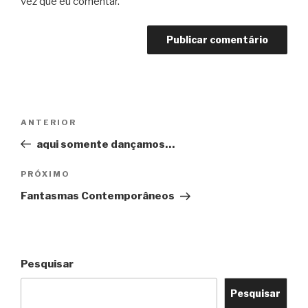
vez que eu comentar.
Navegação
Post
ANTERIOR
de
anterior
aqui somente dançamos…
Post
Próximo
PRÓXIMO
post
Fantasmas Contemporâneos
Pesquisar
Pesquisar