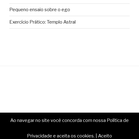
Pequeno ensaio sobre o ego
Exercício Prático: Templo Astral
Ao navegar no site você concorda com nossa Política de
Copyright © Ministério da Magia. Todos os direitos
reservados.
Privacidade e aceita os cookies.
|
Aceito