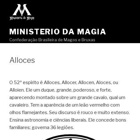
Pular
para
o
conteúdo
MINISTERIO DA MAGIA
Confederação Brasileira de Magos e Bruxas
Alloces
O 52º espírito é Alloces, Allocer, Allocen, Aloces, ou
Alloien. Ele um duque, grande, poderoso, e forte,
aparecendo montado sobre um grande cavalo, qual um
cavaleiro. Tem a aparência de um leão vermelho com
olhos flamejantes. Seu discurso é rouco e muito extenso.
Ensina astronomia e ciências liberais. Ele concede bons
familiares; governa 36 legiões.