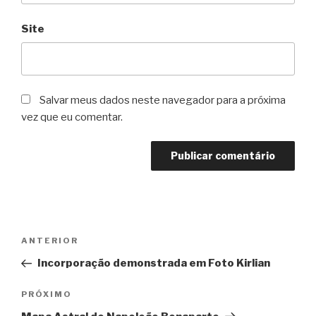
Site
Salvar meus dados neste navegador para a próxima
vez que eu comentar.
Navegação
Post
ANTERIOR
de
anterior
Incorporação demonstrada em Foto Kirlian
Post
Próximo
PRÓXIMO
post