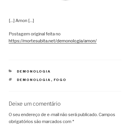
[…] Amon […]
Postagem original feita no
https://mortesubita.net/demonologia/amon/
CATEGORIAS
DEMONOLOGIA
TAGS
DEMONOLOGIA
,
FOGO
Deixe um comentário
O seu endereço de e-mail não será publicado.
Campos
obrigatórios são marcados com
*