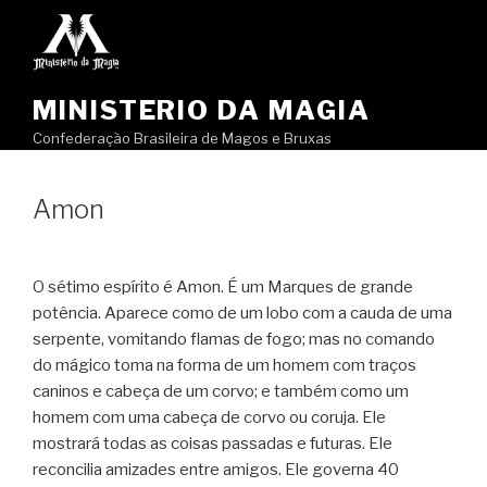
Pular
para
o
conteúdo
MINISTERIO DA MAGIA
Confederação Brasileira de Magos e Bruxas
Amon
O sétimo espírito é Amon. É um Marques de grande
potência. Aparece como de um lobo com a cauda de uma
serpente, vomitando flamas de fogo; mas no comando
do mágico toma na forma de um homem com traços
caninos e cabeça de um corvo; e também como um
homem com uma cabeça de corvo ou coruja. Ele
mostrará todas as coisas passadas e futuras. Ele
reconcilia amizades entre amigos. Ele governa 40