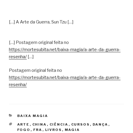
[…] A Arte da Guerra, Sun Tzu […]
[…] Postagem original feita no
https://mortesubita.net/baixa-magia/a-arte-da-guerra-
resenha/
[…]
Postagem original feita no
https://mortesubita.net/baixa-magia/a-arte-da-guerra-
resenha/
CATEGORIAS
BAIXA MAGIA
TAGS
ARTE
,
CHINA
,
CIÊNCIA
,
CURSOS
,
DANÇA
,
FOGO
,
FRA
,
LIVROS
,
MAGIA