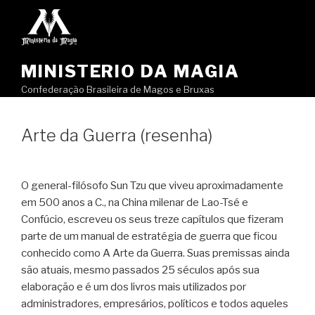
Pular
para
o
conteúdo
MINISTERIO DA MAGIA
Confederação Brasileira de Magos e Bruxas
Arte da Guerra (resenha)
O general-filósofo Sun Tzu que viveu aproximadamente
em 500 anos a C., na China milenar de Lao-Tsé e
Confúcio, escreveu os seus treze capítulos que fizeram
parte de um manual de estratégia de guerra que ficou
conhecido como A Arte da Guerra. Suas premissas ainda
são atuais, mesmo passados 25 séculos após sua
elaboração e é um dos livros mais utilizados por
administradores, empresários, políticos e todos aqueles