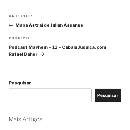
Navegação
Post
ANTERIOR
de
anterior
Mapa Astral de Julian Assange
Post
Próximo
PRÓXIMO
post
Podcast Mayhem – 11 – Cabala Judaica, com
Rafael Daher
Pesquisar
Pesquisar
Mais Artigos