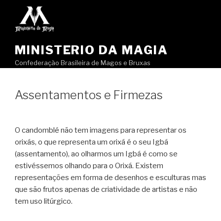
Pular
para
o
conteúdo
MINISTERIO DA MAGIA
Confederação Brasileira de Magos e Bruxas
Assentamentos e Firmezas
O candomblé não tem imagens para representar os
orixás, o que representa um orixá é o seu Igbá
(assentamento), ao olharmos um Igbá é como se
estivéssemos olhando para o Orixá. Existem
representações em forma de desenhos e esculturas mas
que são frutos apenas de criatividade de artistas e não
tem uso litúrgico.