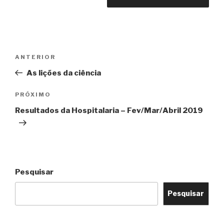
Navegação
Post
ANTERIOR
de
anterior
As lições da ciência
Post
Próximo
PRÓXIMO
post
Resultados da Hospitalaria – Fev/Mar/Abril 2019
Pesquisar
Pesquisar