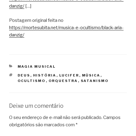
danzig/
[…]
Postagem original feita no
https://mortesubita.net/musica-e-ocultismo/black-aria-
danzig/
CATEGORIAS
MAGIA MUSICAL
TAGS
DEUS
,
HISTÓRIA
,
LUCIFER
,
MÚSICA
,
OCULTISMO
,
ORQUESTRA
,
SATANISMO
Deixe um comentário
O seu endereço de e-mail não será publicado.
Campos
obrigatórios são marcados com
*