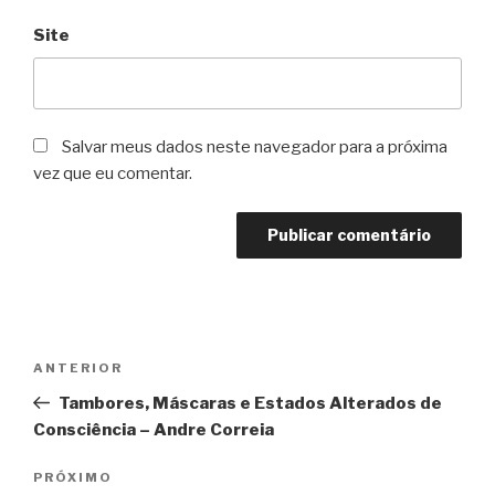
Site
Salvar meus dados neste navegador para a próxima
vez que eu comentar.
Navegação
Post
ANTERIOR
de
anterior
Tambores, Máscaras e Estados Alterados de
Post
Consciência – Andre Correia
Próximo
PRÓXIMO