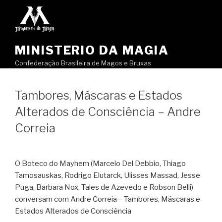
Pular
para
o
conteúdo
MINISTERIO DA MAGIA
Confederação Brasileira de Magos e Bruxas
Tambores, Máscaras e Estados
Alterados de Consciência – Andre
Correia
O Boteco do Mayhem (Marcelo Del Debbio, Thiago
Tamosauskas, Rodrigo Elutarck, Ulisses Massad, Jesse
Puga, Barbara Nox, Tales de Azevedo e Robson Belli)
conversam com Andre Correia – Tambores, Máscaras e
Estados Alterados de Consciência