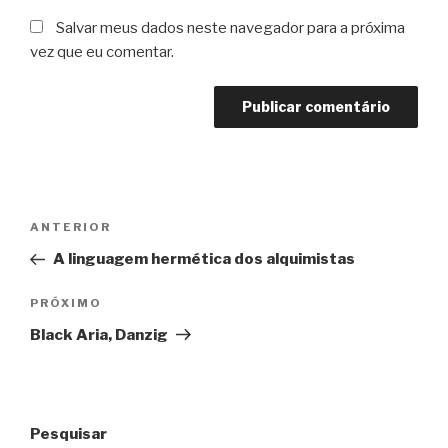
Salvar meus dados neste navegador para a próxima
vez que eu comentar.
Navegação
Post
ANTERIOR
de
anterior
A linguagem hermética dos alquimistas
Post
Próximo
PRÓXIMO
post
Black Aria, Danzig
Pesquisar