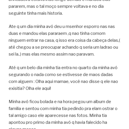
pararem, mas o tal moço sempre voltava e no dia
seguinte tinha mais historia.
Ate q um dia minha avó deu u msenhor esporro nas nas
duas e mandou elas pararaem ,q nao tinha comom
ninguem entrar na casa, q isso era coisa da cabeça delas,(
até chegou a se preocupar achando q seria um ladrao ou
sei la..) mas elas mesmo assim nao paravam.
Até q um belo dia minha tia entra no quarto da minha avó
segurando o nada como se estivesse de maos dadas
com alguem : Olha aqui mamae, você nao disse q ele nao
exisitia? Olha ele aqui!
Minha avó ficou bolada e na hora pegou um album de
familia e sentou com minha tia pedindo pra elam ostrar o
tal amigo caso ele aparecesse nas fotos. Minha tia
apontou pro primo da minha avó q havia falecido ha