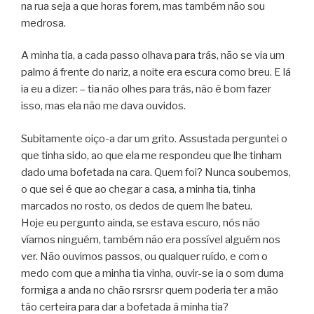
na rua seja a que horas forem, mas também não sou
medrosa.
A minha tia, a cada passo olhava para trás, não se via um
palmo á frente do nariz, a noite era escura como breu. E lá
ia eu a dizer: – tia não olhes para trás, não é bom fazer
isso, mas ela não me dava ouvidos.
Subitamente oiço-a dar um grito. Assustada perguntei o
que tinha sido, ao que ela me respondeu que lhe tinham
dado uma bofetada na cara. Quem foi? Nunca soubemos,
o que sei é que ao chegar a casa, a minha tia, tinha
marcados no rosto, os dedos de quem lhe bateu.
Hoje eu pergunto ainda, se estava escuro, nós não
víamos ninguém, também não era possível alguém nos
ver. Não ouvimos passos, ou qualquer ruído, e com o
medo com que a minha tia vinha, ouvir-se ia o som duma
formiga a anda no chão rsrsrsr quem poderia ter a mão
tão certeira para dar a bofetada á minha tia?