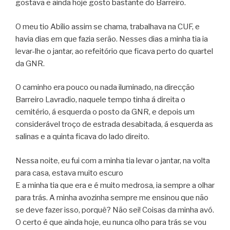
gostava e ainda hoje gosto bastante do Barreiro.
O meu tio Abílio assim se chama, trabalhava na CUF, e
havia dias em que fazia serão. Nesses dias a minha tia ia
levar-lhe o jantar, ao refeitório que ficava perto do quartel
da GNR.
O caminho era pouco ou nada iluminado, na direcção
Barreiro Lavradio, naquele tempo tinha á direita o
cemitério, á esquerda o posto da GNR, e depois um
considerável troço de estrada desabitada, á esquerda as
salinas e a quinta ficava do lado direito.
Nessa noite, eu fui com a minha tia levar o jantar, na volta
para casa, estava muito escuro
E a minha tia que era e é muito medrosa, ia sempre a olhar
para trás. A minha avozinha sempre me ensinou que não
se deve fazer isso, porquê? Não sei! Coisas da minha avó.
O certo é que ainda hoje, eu nunca olho para trás se vou