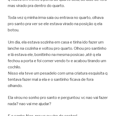
mas virado pra dentro do quarto.
Toda vez q minha irma saia ou entrava no quarto, olhava
pro santo pra ver se ele estava virado na posição q ela
botou.
Um dia, ela estava sozinha em casa e tinha ido fazer um
lanche na cozinha e voltou pro quarto. Olhou pro santinho
e lá estava ele, bonitinho na mesma posicao ,até q ela
fechou a porta e foi comer vendo tv e acabou tirando um
cochilo.
Nisso ela teve um pesadelo com uma criatura esquisita q
tentava fazer mal a ela e o santinho ficava de fora
olhando.
Ela virou no sonho pro santo e perguntou: vc nao vai fazer
nada? nao vai me ajudar?
E o santo: Nao, pra vc eu viro de costas!