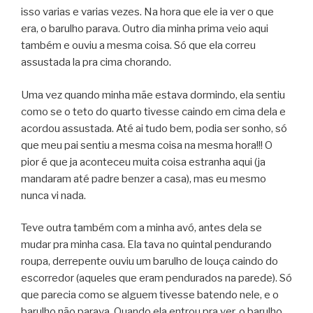
isso varias e varias vezes. Na hora que ele ia ver o que
era, o barulho parava. Outro dia minha prima veio aqui
também e ouviu a mesma coisa. Só que ela correu
assustada la pra cima chorando.
Uma vez quando minha mãe estava dormindo, ela sentiu
como se o teto do quarto tivesse caindo em cima dela e
acordou assustada. Até ai tudo bem, podia ser sonho, só
que meu pai sentiu a mesma coisa na mesma hora!!! O
pior é que ja aconteceu muita coisa estranha aqui (ja
mandaram até padre benzer a casa), mas eu mesmo
nunca vi nada.
Teve outra também com a minha avó, antes dela se
mudar pra minha casa. Ela tava no quintal pendurando
roupa, derrepente ouviu um barulho de louça caindo do
escorredor (aqueles que eram pendurados na parede). Só
que parecia como se alguem tivesse batendo nele, e o
barulho não parava. Quando ela entrou pra ver, o barulho