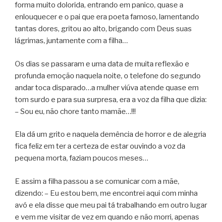
forma muito dolorida, entrando em panico, quase a
enlouquecer e o pai que era poeta famoso, lamentando
tantas dores, gritou ao alto, brigando com Deus suas
lágrimas, juntamente com a filha…
Os dias se passaram e uma data de muita reflexão e
profunda emoção naquela noite, o telefone do segundo
andar toca disparado…a mulher viúva atende quase em
tom surdo e para sua surpresa, era a voz da filha que dizia:
– Sou eu, não chore tanto mamãe…!!!
Ela dá um grito e naquela demência de horror e de alegria
fica feliz em ter a certeza de estar ouvindo a voz da
pequena morta, faziam poucos meses…
E assim a filha passou a se comunicar com a mãe,
dizendo: – Eu estou bem, me encontrei aqui com minha
avó e ela disse que meu pai tá trabalhando em outro lugar
e vem me visitar de vez em quando e não morri, apenas