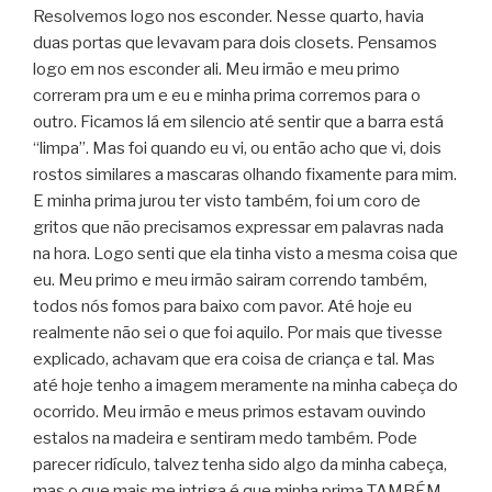
Resolvemos logo nos esconder. Nesse quarto, havia
duas portas que levavam para dois closets. Pensamos
logo em nos esconder ali. Meu irmão e meu primo
correram pra um e eu e minha prima corremos para o
outro. Ficamos lá em silencio até sentir que a barra está
“limpa”. Mas foi quando eu vi, ou então acho que vi, dois
rostos similares a mascaras olhando fixamente para mim.
E minha prima jurou ter visto também, foi um coro de
gritos que não precisamos expressar em palavras nada
na hora. Logo senti que ela tinha visto a mesma coisa que
eu. Meu primo e meu irmão sairam correndo também,
todos nós fomos para baixo com pavor. Até hoje eu
realmente não sei o que foi aquilo. Por mais que tivesse
explicado, achavam que era coisa de criança e tal. Mas
até hoje tenho a imagem meramente na minha cabeça do
ocorrido. Meu irmão e meus primos estavam ouvindo
estalos na madeira e sentiram medo também. Pode
parecer ridículo, talvez tenha sido algo da minha cabeça,
mas o que mais me intriga é que minha prima TAMBÉM