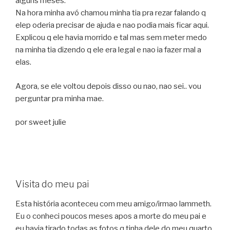
alguns meses.
Na hora minha avó chamou minha tia pra rezar falando q
elep oderia precisar de ajuda e nao podia mais ficar aqui.
Explicou q ele havia morrido e tal mas sem meter medo
na minha tia dizendo q ele era legal e nao ia fazer mal a
elas.
Agora, se ele voltou depois disso ou nao, nao sei.. vou
perguntar pra minha mae.
por sweet julie
Visita do meu pai
Esta história aconteceu com meu amigo/irmao lammeth.
Eu o conheci poucos meses apos a morte do meu pai e
eu havia tirado todas as fotos q tinha dele do meu quarto