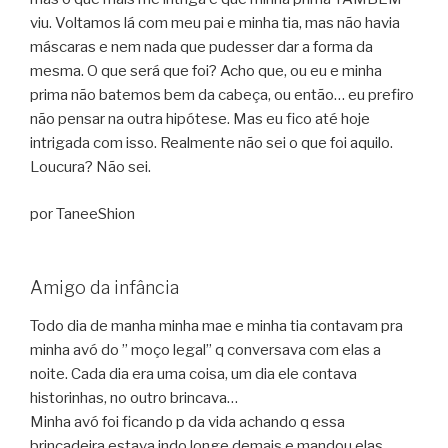
viu. Voltamos lá com meu pai e minha tia, mas não havia
máscaras e nem nada que pudesser dar a forma da
mesma. O que será que foi? Acho que, ou eu e minha
prima não batemos bem da cabeça, ou então… eu prefiro
não pensar na outra hipótese. Mas eu fico até hoje
intrigada com isso. Realmente não sei o que foi aquilo.
Loucura? Não sei.
por TaneeShion
Amigo da infância
Todo dia de manha minha mae e minha tia contavam pra
minha avó do ” moço legal” q conversava com elas a
noite. Cada dia era uma coisa, um dia ele contava
historinhas, no outro brincava…
Minha avó foi ficando p da vida achando q essa
brincadeira estava indo longe demais e mandou elas