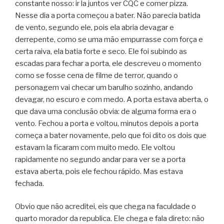
constante nosso: ir la juntos ver CQC e comer pizza.
Nesse dia a porta começou a bater. Não parecia batida
de vento, segundo ele, pois ela abria devagar e
derrepente, como se uma mão empurrasse com força e
certa raiva, ela batia forte e seco. Ele foi subindo as
escadas para fechar a porta, ele descreveu o momento
como se fosse cena de filme de terror, quando o
personagem vai checar um barulho sozinho, andando
devagar, no escuro e com medo. A porta estava aberta, o
que dava uma conclusão obvia: de alguma forma era o
vento. Fechou a porta e voltou, minutos depois a porta
começa a bater novamente, pelo que foi dito os dois que
estavam la ficaram com muito medo. Ele voltou
rapidamente no segundo andar para ver se a porta
estava aberta, pois ele fechou rápido. Mas estava
fechada.
Obvio que não acreditei, eis que chega na faculdade o
quarto morador da republica. Ele chega e fala direto: não