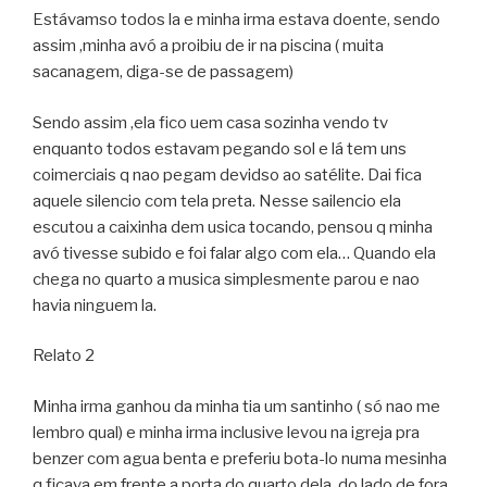
Estávamso todos la e minha irma estava doente, sendo
assim ,minha avó a proibiu de ir na piscina ( muita
sacanagem, diga-se de passagem)
Sendo assim ,ela fico uem casa sozinha vendo tv
enquanto todos estavam pegando sol e lá tem uns
coimerciais q nao pegam devidso ao satélite. Dai fica
aquele silencio com tela preta. Nesse sailencio ela
escutou a caixinha dem usica tocando, pensou q minha
avó tivesse subido e foi falar algo com ela… Quando ela
chega no quarto a musica simplesmente parou e nao
havia ninguem la.
Relato 2
Minha irma ganhou da minha tia um santinho ( só nao me
lembro qual) e minha irma inclusive levou na igreja pra
benzer com agua benta e preferiu bota-lo numa mesinha
q ficava em frente a porta do quarto dela, do lado de fora