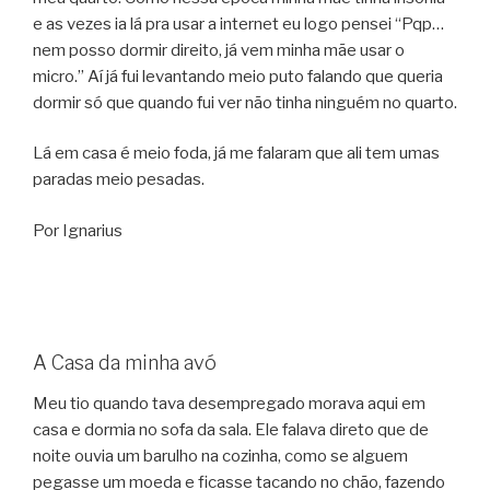
e as vezes ia lá pra usar a internet eu logo pensei “Pqp…
nem posso dormir direito, já vem minha mãe usar o
micro.” Aí já fui levantando meio puto falando que queria
dormir só que quando fui ver não tinha ninguém no quarto.
Lá em casa é meio foda, já me falaram que ali tem umas
paradas meio pesadas.
Por Ignarius
A Casa da minha avó
Meu tio quando tava desempregado morava aqui em
casa e dormia no sofa da sala. Ele falava direto que de
noite ouvia um barulho na cozinha, como se alguem
pegasse um moeda e ficasse tacando no chão, fazendo