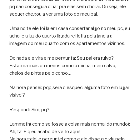
pq nao conseguia olhar pra elas sem chorar. Ou seja, ele
sequer chegou a ver uma foto do meu pai.
Uma noite ele foi la em casa consertar algo no meu pc, eu
acho, e a luz do quarto ligada refletia pela janela a
imagem do meu quarto com os apartamentos vizinhos.
Do nada ele vira e me pergunta: Seu pai era ruivo?
Estatura mais ou menos como a minha, meio calvo,
cheios de pintas pelo corpo…
Na hora pensei: pqp,sera q esqueci alguma foto em lugar
visivel?
Respondi: Sim, pq?
Lammeth( como se fosse a coisa mais normal do mundo):
Ah, ta! É q eu acabo de ve-lo aqui!
Na hora gelei e perguntei como e ele disse q o viu pelo