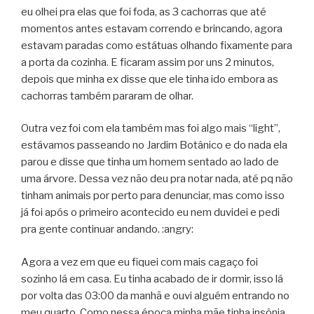
eu olhei pra elas que foi foda, as 3 cachorras que até
momentos antes estavam correndo e brincando, agora
estavam paradas como estátuas olhando fixamente para
a porta da cozinha. E ficaram assim por uns 2 minutos,
depois que minha ex disse que ele tinha ido embora as
cachorras também pararam de olhar.
Outra vez foi com ela também mas foi algo mais “light”,
estávamos passeando no Jardim Botânico e do nada ela
parou e disse que tinha um homem sentado ao lado de
uma árvore. Dessa vez não deu pra notar nada, até pq não
tinham animais por perto para denunciar, mas como isso
já foi após o primeiro acontecido eu nem duvidei e pedi
pra gente continuar andando. :angry:
Agora a vez em que eu fiquei com mais cagaço foi
sozinho lá em casa. Eu tinha acabado de ir dormir, isso lá
por volta das 03:00 da manhã e ouvi alguém entrando no
meu quarto. Como nessa época minha mãe tinha insônia