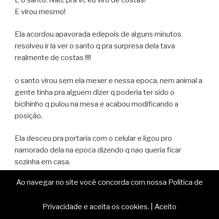
E virou mesmo!
Ela acordou apavorada edepois de alguns minutos
resolveu ir la ver o santo q pra surpresa dela tava
realmente de costas !!!!
o santo virou sem ela mexer e nessa epoca, nem animal a
gente tinha pra alguem dizer q poderia ter sido o
bicihinho q pulou na mesa e acabou modificando a
posição.
Ela desceu pra portaria com o celular e ligou pro
namorado dela na epoca dizendo q nao queria ficar
sozinha em casa.
Ela acabou jogando o santo fora.
Ao navegar no site você concorda com nossa Política de
Privacidade e aceita os cookies.
|
Aceito