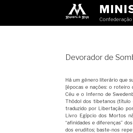
Pular
MINI
para
o
Confederação 
conteúdo
Devorador de Som
Há um gênero literário que 
[épocas e nações: o roteiro 
Céu e o Inferno de Swedenbo
Thödol dos tibetanos (títul
traduzido por Libertação po
Livro Egípcio dos Mortos n
“afinidades e diferenças” do
dos eruditos; baste-nos repet