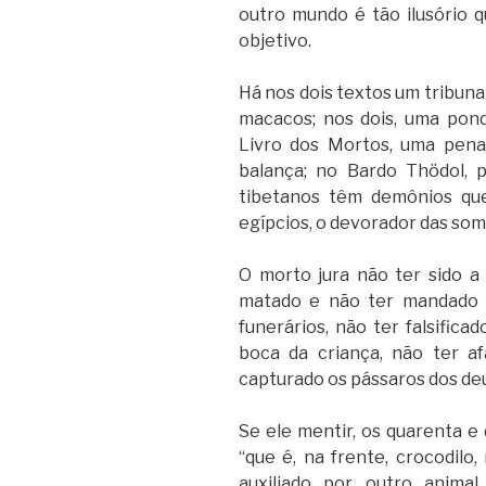
outro mundo é tão ilusório qu
objetivo.
Há nos dois textos um tribuna
macacos; nos dois, uma pond
Livro dos Mortos, uma pen
balança; no Bardo Thödol, 
tibetanos têm demônios que
egípcios, o devorador das som
O morto jura não ter sido a
matado e não ter mandado m
funerários, não ter falsificad
boca da criança, não ter a
capturado os pássaros dos de
Se ele mentir, os quarenta e 
“que é, na frente, crocodilo,
auxiliado por outro anima