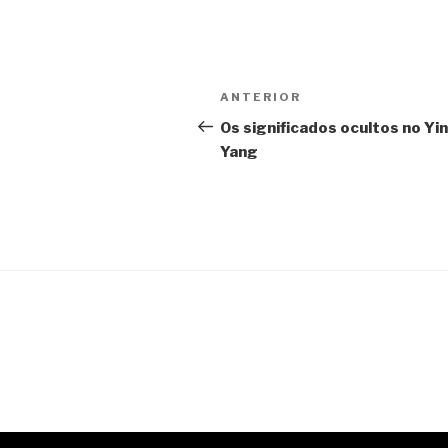
Navegação
Post
ANTERIOR
de
anterior
Os significados ocultos no Yin
Yang
Post