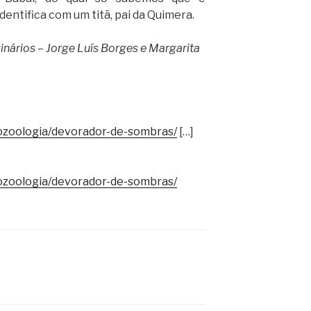
entifica com um titã, pai da Quimera.
inários – Jorge Luís Borges e Margarita
tozoologia/devorador-de-sombras/
[…]
tozoologia/devorador-de-sombras/
S