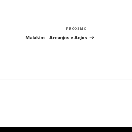
PRÓXIMO
Próximo
post
-
Malakim – Arcanjos e Anjos