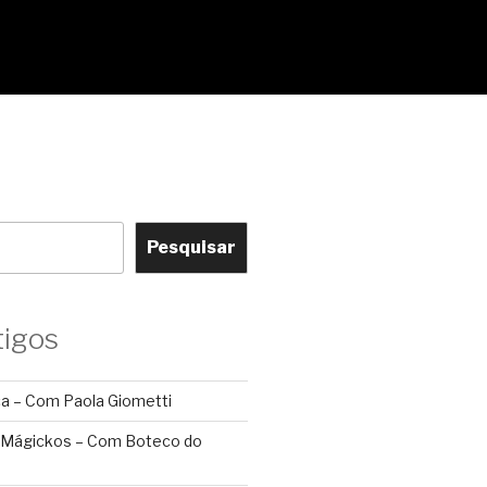
Pesquisar
tigos
ca – Com Paola Giometti
 Mágickos – Com Boteco do