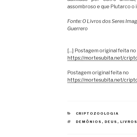
assombroso e que Plutarco o id
Fonte: O Livros dos Seres Imag
Guerrero
[…] Postagem original feita no
https://mortesubita.net/crip
Postagem original feita no
https://mortesubita.net/crip
CATEGORIAS
CRIPTOZOOLOGIA
TAGS
DEMÔNIOS
,
DEUS
,
LIVRO