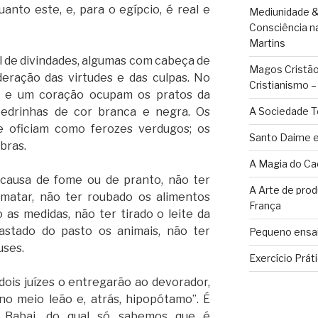
anto este, e, para o egípcio, é real e
Mediunidade &
Consciência n
Martins
l de divindades, algumas com cabeça de
Magos Cristãos
eração das virtudes e das culpas. No
Cristianismo 
a e um coração ocupam os pratos da
pedrinhas de cor branca e negra. Os
A Sociedade T
 oficiam como ferozes verdugos; os
Santo Daime e
bras.
A Magia do Ca
 causa de fome ou de pranto, não ter
A Arte de pro
atar, não ter roubado os alimentos
França
o as medidas, não ter tirado o leite da
fastado do pasto os animais, não ter
Pequeno ensai
uses.
Exercício Prát
dois juízes o entregarão ao devorador,
 no meio leão e, atrás, hipopótamo”. É
l, Babai, do qual só sabemos que é