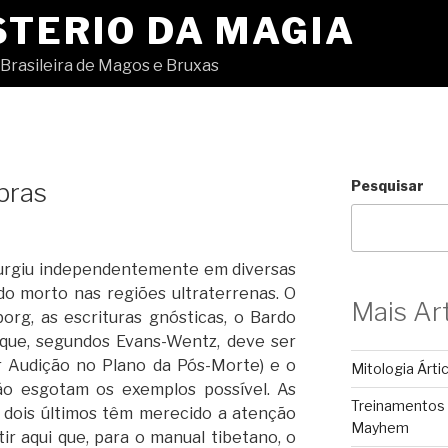
STERIO DA MAGIA
Brasileira de Magos e Bruxas
bras
Pesquisar
surgiu independentemente em diversas
do morto nas regiões ultraterrenas. O
Mais Ar
rg, as escrituras gnósticas, o Bardo
o que, segundos Evans-Wentz, deve ser
r Audição no Plano da Pós-Morte) e o
Mitologia Árti
ão esgotam os exemplos possível. As
Treinamentos
s dois últimos têm merecido a atenção
Mayhem
ir aqui que, para o manual tibetano, o