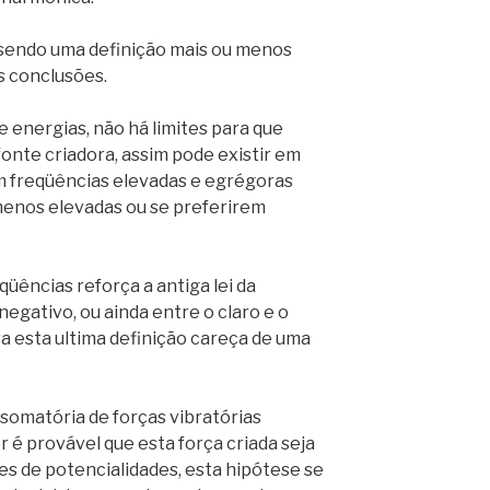
sendo uma definição mais ou menos
s conclusões.
e energias, não há limites para que
 fonte criadora, assim pode existir em
 freqüências elevadas e egrégoras
menos elevadas ou se preferirem
qüências reforça a antiga lei da
negativo, ou ainda entre o claro e o
a esta ultima definição careça de uma
 somatória de forças vibratórias
é provável que esta força criada seja
s de potencialidades, esta hipótese se