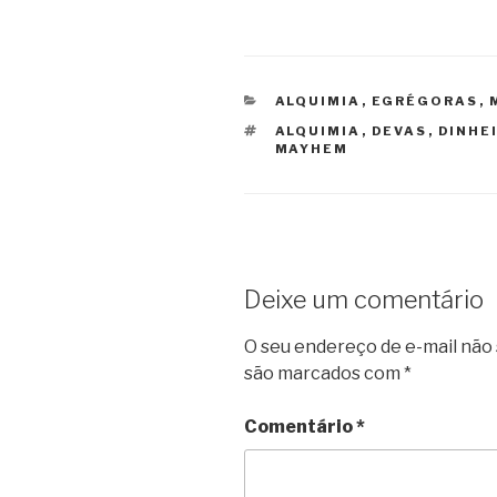
CATEGORIAS
ALQUIMIA
,
EGRÉGORAS
,
TAGS
ALQUIMIA
,
DEVAS
,
DINHE
MAYHEM
Deixe um comentário
O seu endereço de e-mail não 
são marcados com
*
Comentário
*