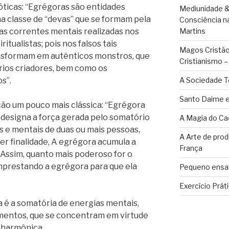
óticas: “Egrégoras são entidades
Mediunidade &
 classe de “devas” que se formam pela
Consciência n
das correntes mentais realizadas nos
Martins
tualistas; pois nos falsos tais
Magos Cristãos
nsformam em autênticos monstros, que
Cristianismo 
rios criadores, bem como os
s”.
A Sociedade T
Santo Daime e
ão um pouco mais clássica: “Egrégora
designa a força gerada pelo somatório
A Magia do Ca
is e mentais de duas ou mais pessoas,
A Arte de pro
r finalidade, A egrégora acumula a
França
 Assim, quanto mais poderoso for o
emprestando a egrégora para que ela
Pequeno ensai
Exercício Prát
 é a somatória de energias mentais,
mentos, que se concentram em virtude
r harmônica.