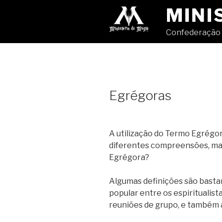
Pular
MINI
para
o
Confederação 
conteúdo
Egrégoras
A utilização do Termo Egrégo
diferentes compreensões, mas
Egrégora?
Algumas definições são bastan
popular entre os espiritualista
reuniões de grupo, e também 