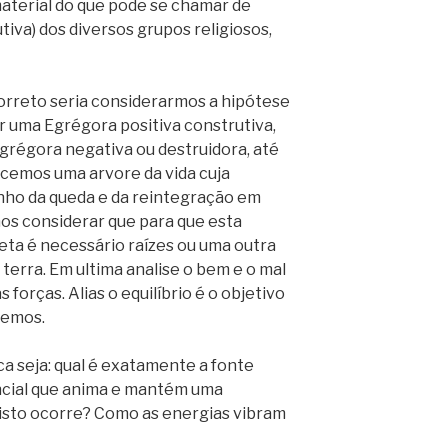
aterial do que pode se chamar de
tiva) dos diversos grupos religiosos,
orreto seria considerarmos a hipótese
r uma Egrégora positiva construtiva,
régora negativa ou destruidora, até
cemos uma arvore da vida cuja
nho da queda e da reintegração em
os considerar que para que esta
eta é necessário raízes ou uma outra
terra. Em ultima analise o bem e o mal
forças. Alias o equilíbrio é o objetivo
remos.
ca seja: qual é exatamente a fonte
ncial que anima e mantém uma
isto ocorre? Como as energias vibram