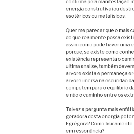
confirma pela manifestação m
energia construtiva (ou destru
esotéricos ou metafísicos.
Quer me parecer que o mais c
de que realmente possa existi
assim como pode haver uma eg
porque, se existe como conhe
existência representa o cami
ultima analise, também devem
arvore exista e permaneça er
arvore imersa na escuridão da 
competem para o equilíbrio das 
e não o caminho entre os ext
Talvez a pergunta mais enfáti
geradora desta energia pote
Egrégora? Como fisicamente 
em ressonância?