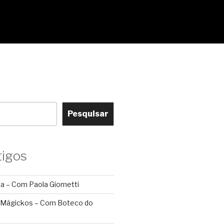
Pesquisar
tigos
ca – Com Paola Giometti
 Mágickos – Com Boteco do