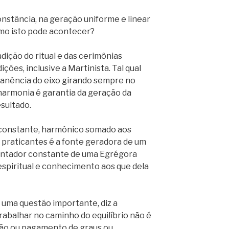
onstância, na geração uniforme e linear
mo isto pode acontecer?
adição do ritual e das cerimônias
ções, inclusive a Martinista. Tal qual
anência do eixo girando sempre no
harmonia é garantia da geração da
esultado.
, constante, harmônico somado aos
 praticantes é a fonte geradora de um
imentador constante de uma Egrégora
espiritual e conhecimento aos que dela
uma questão importante, diz a
rabalhar no caminho do equilíbrio não é
ção ou pagamento de graus ou