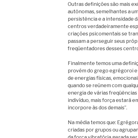
Outras definições são mais ex
autônomas, semelhantes a uma
persistência e a intensidade 
centros verdadeiramente espiri
criações psicomentais se tra
passam a perseguir seus próp
freqüentadores desses centro
Finalmente temos uma definiç
provém do grego egrégoroi e 
de energias físicas, emociona
quando se reúnem com qualque
energia de várias freqüências
indivíduo, mais força estará 
incorpore às dos demais”.
Na média temos que: Egrégora
criadas por grupos ou agrupa
da força vibratória gerada se