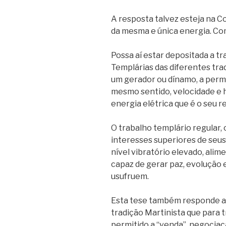
A resposta talvez esteja na C
da mesma e única energia. Co
Possa aí estar depositada a tr
Templárias das diferentes tradi
um gerador ou dínamo, a perm
mesmo sentido, velocidade e 
energia elétrica que é o seu r
O trabalho templário regular
interesses superiores de seus
nível vibratório elevado, al
capaz de gerar paz, evolução 
usufruem.
Esta tese também responde a 
tradição Martinista que para t
permitido a “venda”, negocia