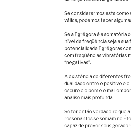
Se considerarmos esta como 
válida, podemos tecer alguma
Se a Egrégora é a somatória d
nível de freqüência seja a sua
potencialidade Egrégoras com
com freqüências vibratórias 
“negativas”.
A existência de diferentes fre
dualidade entre o positivo e o 
escuro e o bem e o mal, embor
analise mais profunda.
Se for então verdadeiro que a
ressonantes se somam no Éter 
capaz de prover seus geradore