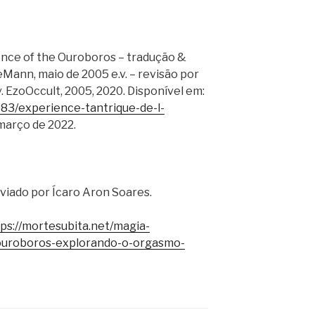
ence of the Ouroboros – tradução &
ann, maio de 2005 e.v. – revisão por
. EzoOccult, 2005, 2020. Disponível em:
83/experience-tantrique-de-l-
março de 2022.
viado por Ícaro Aron Soares.
ps://mortesubita.net/magia-
-ouroboros-explorando-o-orgasmo-