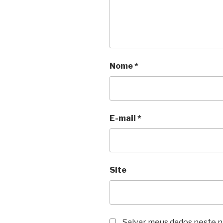
Nome
*
E-mail
*
Site
Salvar meus dados neste n