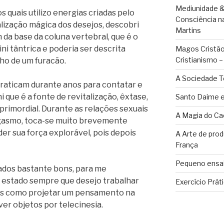
Mediunidade &
s quais utilizo energias criadas pelo
Consciência n
lização mágica dos desejos, descobri
Martins
 da base da coluna vertebral, que é o
ni tântrica e poderia ser descrita
Magos Cristãos
Cristianismo 
ho de um furacão.
A Sociedade T
praticam durante anos para contatar e
 que é a fonte de revitalização, êxtase,
Santo Daime e
primordial. Durante as relações sexuais
A Magia do Ca
gasmo, toca-se muito brevemente
r sua força explorável, pois depois
A Arte de pro
França
Pequeno ensai
ados bastante bons, para me
 estado sempre que desejo trabalhar
Exercício Prát
tais como projetar um pensamento na
er objetos por telecinesia.