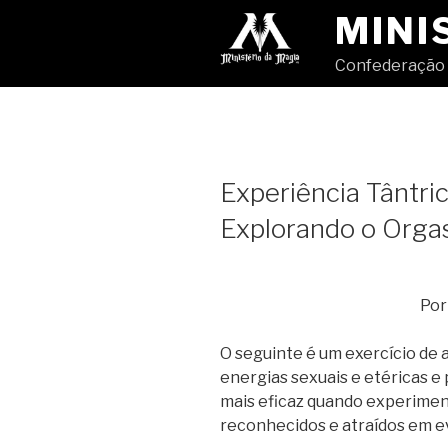
Pular
MINI
para
o
Confederação 
conteúdo
Experiência Tântri
Explorando o Org
Por
O seguinte é um exercício de 
energias sexuais e etéricas e 
mais eficaz quando experimen
reconhecidos e atraídos em ev