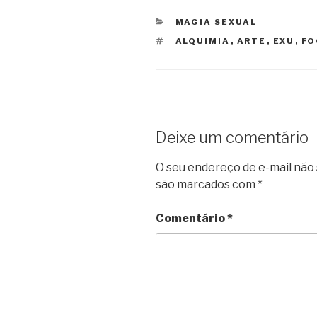
CATEGORIAS
MAGIA SEXUAL
TAGS
ALQUIMIA
,
ARTE
,
EXU
,
FO
Deixe um comentário
O seu endereço de e-mail não 
são marcados com
*
Comentário
*