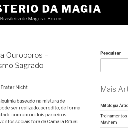
STERIO DA MAGIA
Brasileira de Magos e Bruxas
ca Ouroboros –
Pesquisar
asmo Sagrado
 Frater Nicht
Mais Ar
alquimia baseado na mistura de
Mitologia Árti
pode ser realizado, acredito, de forma
tado com um ou dois parceiros
Treinamentos
entos sociais fora da Câmara Ritual.
Mayhem