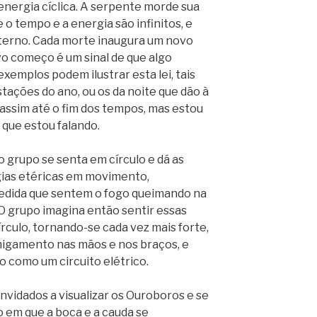
nergia cíclica. A serpente morde sua
 o tempo e a energia são infinitos, e
eterno. Cada morte inaugura um novo
 começo é um sinal de que algo
xemplos podem ilustrar esta lei, tais
estações do ano, ou os da noite que dão à
r assim até o fim dos tempos, mas estou
que estou falando.
 o grupo se senta em círculo e dá as
gias etéricas em movimento,
dida que sentem o fogo queimando na
 O grupo imagina então sentir essas
írculo, tornando-se cada vez mais forte,
igamento nas mãos e nos braços, e
o como um circuito elétrico.
nvidados a visualizar os Ouroboros e se
 em que a boca e a cauda se