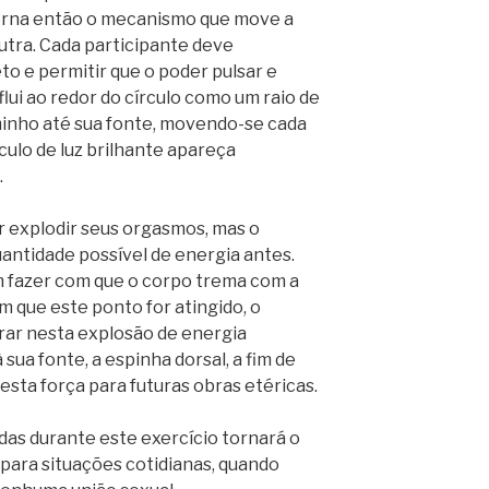
orna então o mecanismo que move a
utra. Cada participante deve
o e permitir que o poder pulsar e
flui ao redor do círculo como um raio de
minho até sua fonte, movendo-se cada
culo de luz brilhante apareça
.
r explodir seus orgasmos, mas o
uantidade possível de energia antes.
 fazer com que o corpo trema com a
m que este ponto for atingido, o
rar nesta explosão de energia
ua fonte, a espinha dorsal, a fim de
 esta força para futuras obras etéricas.
as durante este exercício tornará o
para situações cotidianas, quando