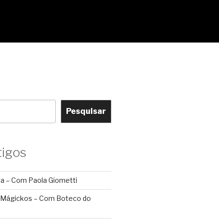
Pesquisar
tigos
ca – Com Paola Giometti
 Mágickos – Com Boteco do