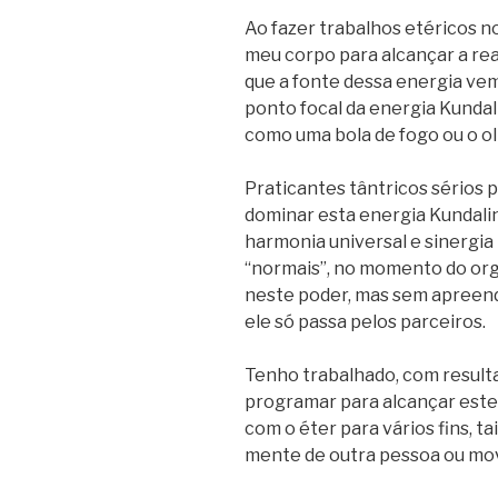
Ao fazer trabalhos etéricos no
meu corpo para alcançar a rea
que a fonte dessa energia vem
ponto focal da energia Kundali
como uma bola de fogo ou o ol
Praticantes tântricos sérios 
dominar esta energia Kundalini
harmonia universal e sinergia 
“normais”, no momento do or
neste poder, mas sem apreende
ele só passa pelos parceiros.
Tenho trabalhado, com result
programar para alcançar este
com o éter para vários fins, 
mente de outra pessoa ou mov