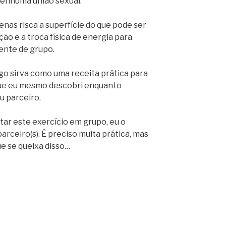
nenhuma união sexual.
enas risca a superfície do que pode ser
ação e a troca física de energia para
ente de grupo.
go sirva como uma receita prática para
que eu mesmo descobri enquanto
u parceiro.
ar este exercício em grupo, eu o
arceiro(s). É preciso muita prática, mas
e se queixa disso…