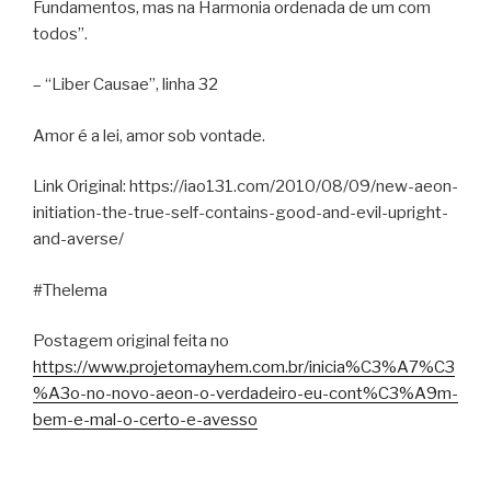
Fundamentos, mas na Harmonia ordenada de um com
todos”.
– “Liber Causae”, linha 32
Amor é a lei, amor sob vontade.
Link Original: https://iao131.com/2010/08/09/new-aeon-
initiation-the-true-self-contains-good-and-evil-upright-
and-averse/
#Thelema
Postagem original feita no
https://www.projetomayhem.com.br/inicia%C3%A7%C3
%A3o-no-novo-aeon-o-verdadeiro-eu-cont%C3%A9m-
bem-e-mal-o-certo-e-avesso