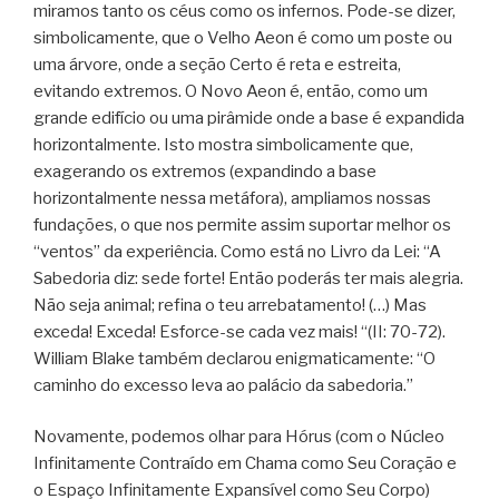
miramos tanto os céus como os infernos. Pode-se dizer,
simbolicamente, que o Velho Aeon é como um poste ou
uma árvore, onde a seção Certo é reta e estreita,
evitando extremos. O Novo Aeon é, então, como um
grande edifício ou uma pirâmide onde a base é expandida
horizontalmente. Isto mostra simbolicamente que,
exagerando os extremos (expandindo a base
horizontalmente nessa metáfora), ampliamos nossas
fundações, o que nos permite assim suportar melhor os
“ventos” da experiência. Como está no Livro da Lei: “A
Sabedoria diz: sede forte! Então poderás ter mais alegria.
Não seja animal; refina o teu arrebatamento! (…) Mas
exceda! Exceda! Esforce-se cada vez mais! “(II: 70-72).
William Blake também declarou enigmaticamente: “O
caminho do excesso leva ao palácio da sabedoria.”
Novamente, podemos olhar para Hórus (com o Núcleo
Infinitamente Contraído em Chama como Seu Coração e
o Espaço Infinitamente Expansível como Seu Corpo)