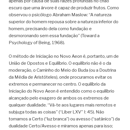
apenas por causa de suas raízes profundas no chão
escuro que uma árvore é capaz de produzir frutos. Como
observou o psicólogo Abraham Maslow: “A natureza
superior do homem repousa sobre a natureza inferior do
homem, precisando dela como fundação e
desmoronando sem essa fundação” (Toward a
Psychology of Being, 1968).
O método de Iniciação no Novo Aeon é, portanto, um de
União de Opostos e Equilíbrio. O equilíbrio não é o da
moderação, o Caminho do Meio do Buda (ou a Doutrina
da Média de Aristóteles), onde procuramos evitar os
extremos e permanecer no centro. O equilíbrio da
Iniciação do Novo Aeon é entendido como o equilíbrio
alcançado pelo exagero de ambos os extremos de
qualquer dualidade. “Vá-te aos lugares mais remotos e
subjuga todas as coisas” (“Liber LXV” I: 45). Não
tomamos a Certo (“luz branca”) ou avesso (“satânico”) da
dualidade Certo/Avesso e miramos apenas para isso;