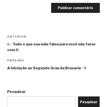
Navegação
Post
ANTERIOR
de
anterior
Tudo o que sua mãe falou para você não fazer
Post
com 0
Próximo
PRÓXIMO
post
A Iniciação ao Segundo Grau da Bruxaria
Pesquisar
Pesquisar