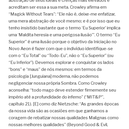
abstração de seus ideais e crenças mais elevados e
acreditam ser essa a sua meta. Crowley afirma em
“Magick Without Tears”: “Ele não é, deixe-me enfatizar,
uma mera abstração de você mesmo; e é por isso que eu
tenho insistido bastante que o termo ‘Eu Superior’ implica
uma ‘Maldita heresia e uma perigosa ilusão’”. O termo “Eu
Superior” é uma ilusão porque o objetivo da Iniciação no
Novo Aeon é fazer com que o indivíduo identifique-se
com o “Eu Total” ou “Todo-Eu”, não o “Eu Superior” (ou
“Eu Inferior”). Devemos explorar e conquistar os lados
“bons” e “maus” de nós mesmos: em termos da
psicologia [Junguiana] moderna, não podemos
negligenciar nossa própria Sombra. Como Crowley
aconselha: “todo mago deve estender firmemente seu
império até a profundidade do inferno” (“MIT&P”,
capítulo 21). [E] como diz Nietzsche: “As grandes épocas
da nossa vida são as ocasiões em que ganhamos a
coragem de rebatizar nossas qualidades Malignas como
nossas melhores qualidades” (Beyond Good & Evil,