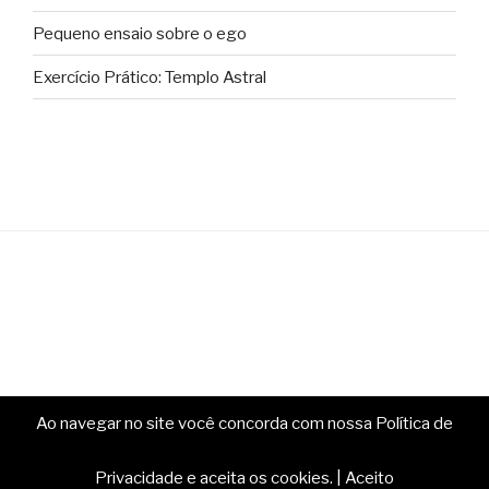
Pequeno ensaio sobre o ego
Exercício Prático: Templo Astral
Ao navegar no site você concorda com nossa Política de
Copyright © Ministério da Magia. Todos os direitos
reservados.
Privacidade e aceita os cookies.
|
Aceito