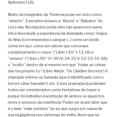
Aphorism 116).
Muito do imaginário de Thelema pode ser visto como
“sinistro”. Exemplos incluem a “Besta” e “Babalon” do
Livro das Revelações (onde eles não aparecem numa
ótica favorável); a experiência da divindade como “beijos
do Mau [corrompendo] o sangue (…) como um ácido
come em aço, como um câncer que corrompe
completamente o corpo” (“Liber LXV” I: 13, 16) e
“veneno” (“Liber LXV” III: 39 IV: 24-25 V: 52-53, 55-56);
o “oculto” dentro de si mesmo em que “todas as coisas
são teu próprio Eu” (Liber Aleph, “De Libidine Secreta”) é
chamado Inferno ou Satanás (que é identificado com o
Sol em Liber Samekh”); etc. Estes [exemplos] poderiam
todos ser considerados como tentativas de trazer a
psique do indivíduo à aceitação de ambos os aspectos
retos e avessos da existência. Poder-se-ia até dizer que
é o lado “mais sombrio” do eu que surge por causa de
sua negligência nos sistemas do Velho Aeon que se