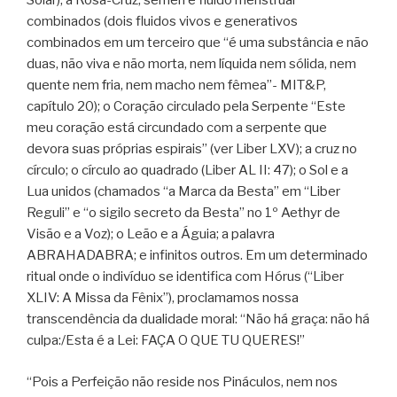
Solar); a Rosa-Cruz; sêmen e fluido menstrual
combinados (dois fluidos vivos e generativos
combinados em um terceiro que “é uma substância e não
duas, não viva e não morta, nem líquida nem sólida, nem
quente nem fria, nem macho nem fêmea”- MIT&P,
capítulo 20); o Coração circulado pela Serpente “Este
meu coração está circundado com a serpente que
devora suas próprias espirais” (ver Liber LXV); a cruz no
círculo; o círculo ao quadrado (Liber AL II: 47); o Sol e a
Lua unidos (chamados “a Marca da Besta” em “Liber
Reguli” e “o sigilo secreto da Besta” no 1º Aethyr de
Visão e a Voz); o Leão e a Águia; a palavra
ABRAHADABRA; e infinitos outros. Em um determinado
ritual onde o indivíduo se identifica com Hórus (“Liber
XLIV: A Missa da Fênix”), proclamamos nossa
transcendência da dualidade moral: “Não há graça: não há
culpa:/Esta é a Lei: FAÇA O QUE TU QUERES!”
“Pois a Perfeição não reside nos Pináculos, nem nos