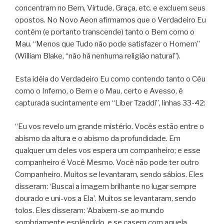
concentram no Bem, Virtude, Graça, etc. e excluem seus
opostos. No Novo Aeon afirmamos que o Verdadeiro Eu
contém (e portanto transcende) tanto o Bem como o
Mau. “Menos que Tudo não pode satisfazer o Homem”
(William Blake, “não há nenhuma religião natural”).
Esta idéia do Verdadeiro Eu como contendo tanto o Céu
como o Inferno, o Bem e o Mau, certo e Avesso, é
capturada sucintamente em “Liber Tzaddi”, linhas 33-42:
“Eu vos revelo um grande mistério. Vocês estão entre o
abismo da altura e o abismo da profundidade. Em
qualquer um deles vos espera um companheiro; e esse
companheiro é Você Mesmo. Você não pode ter outro
Companheiro. Muitos se levantaram, sendo sábios. Eles
disseram: ‘Buscai a imagem brilhante no lugar sempre
dourado e uni-vos a Ela’. Muitos se levantaram, sendo
tolos. Eles disseram: ‘Abaixem-se ao mundo
sombriamente esplêndido, e se casem com aquela