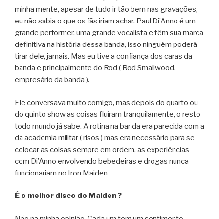
minha mente, apesar de tudo ir tão bem nas gravações,
eu não sabia o que os fãs iriam achar. Paul Di’Anno é um
grande performer, uma grande vocalista e têm sua marca
definitiva na história dessa banda, isso ninguém poderá
tirar dele, jamais. Mas eu tive a confiança dos caras da
banda e principalmente do Rod ( Rod Smallwood,
empresário da banda ).
Ele conversava muito comigo, mas depois do quarto ou
do quinto show as coisas fluíram tranquilamente, o resto
todo mundo já sabe. A rotina na banda era parecida com a
da academia militar ( risos ) mas era necessário para se
colocar as coisas sempre em ordem, as experiências
com Di’Anno envolvendo bebedeiras e drogas nunca
funcionariam no Iron Maiden.
É o melhor disco do Maiden ?
Não na minha opinião. Cada um tem um sentimento