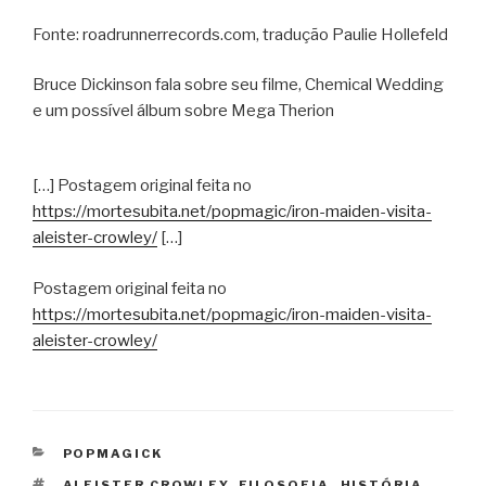
Fonte: roadrunnerrecords.com, tradução Paulie Hollefeld
Bruce Dickinson fala sobre seu filme, Chemical Wedding
e um possível álbum sobre Mega Therion
[…] Postagem original feita no
https://mortesubita.net/popmagic/iron-maiden-visita-
aleister-crowley/
[…]
Postagem original feita no
https://mortesubita.net/popmagic/iron-maiden-visita-
aleister-crowley/
CATEGORIAS
POPMAGICK
TAGS
ALEISTER CROWLEY
,
FILOSOFIA
,
HISTÓRIA
,