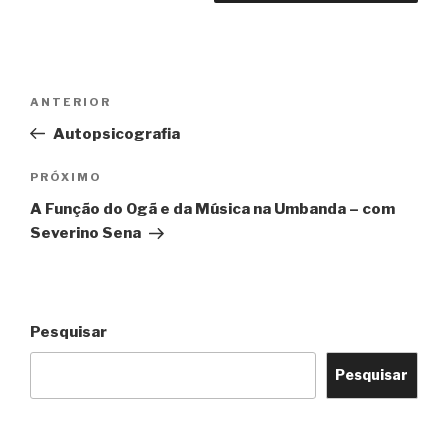
Navegação
Post
ANTERIOR
de
anterior
Autopsicografia
Post
Próximo
PRÓXIMO
post
A Função do Ogã e da Música na Umbanda – com
Severino Sena
Pesquisar
Pesquisar