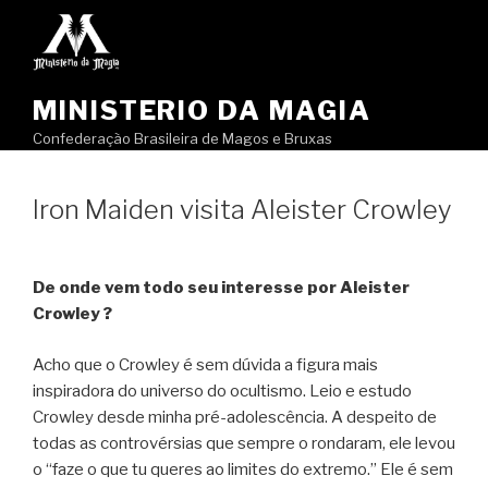
Pular
para
o
conteúdo
MINISTERIO DA MAGIA
Confederação Brasileira de Magos e Bruxas
Iron Maiden visita Aleister Crowley
De onde vem todo seu interesse por Aleister
Crowley ?
Acho que o Crowley é sem dúvida a figura mais
inspiradora do universo do ocultismo. Leio e estudo
Crowley desde minha pré-adolescência. A despeito de
todas as controvérsias que sempre o rondaram, ele levou
o “faze o que tu queres ao limites do extremo.” Ele é sem