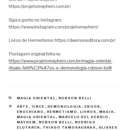
https://projetomayhem.com.br/
Siga a gente no Instagram:
https://www.instagram.com/projetomayhem/
Livros de Hermetismo: https://daemoneditora.com.br/
Postagem original feita no
https://www.projetomayhem.com.br/magia-oriental-
rituais-feiti%C3%A7os-e-demonologia-robson-belli
CATEGORIAS
MAGIA ORIENTAL
,
ROBSON BELLI
TAGS
ARTE
,
CIRCE
,
DEMONOLOGIA
,
EBOOK
,
ENOCHIANO
,
HERMETISMO
,
LIVROS
,
MAGIA
,
MAGIA ORIENTAL
,
MARCELO DEL DEBBIO
,
MAYHEM
,
ROBSON BELLI
,
RODRIGO
ELUTARCK
,
THIAGO TAMOSAUSKAS
,
ULISSES