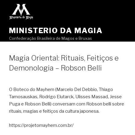
Pular
para
o
conteúdo
MINISTERIO DA MAGIA
Confederação Brasileira de Magos e Bruxas
Magia Oriental: Rituais, Feitiços e
Demonologia – Robson Belli
O Boteco do Mayhem (Marcelo Del Debbio, Thiago
Tamosauskas, Rodrigo Elutarck, Ulisses Massad, Jesse
Puga e Robson Belli) conversam com Robson belli sobre
rituais, magias e feitiços da cultura japonesa.
https://projetomayhem.com.br/