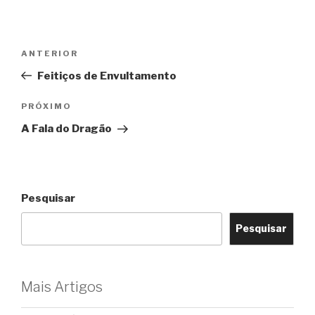
Navegação
Post
ANTERIOR
de
anterior
Feitiços de Envultamento
Post
Próximo
PRÓXIMO
post
A Fala do Dragão
Pesquisar
Pesquisar
Mais Artigos