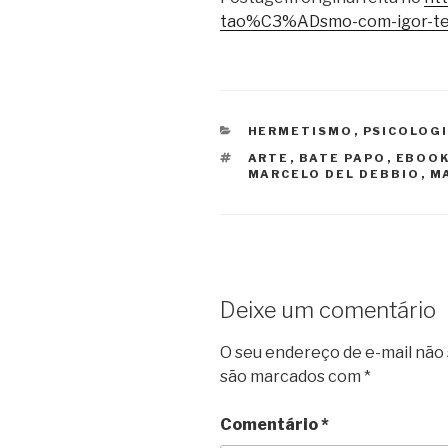
tao%C3%ADsmo-com-igor-t
CATEGORIAS
HERMETISMO
,
PSICOLOG
TAGS
ARTE
,
BATE PAPO
,
EBOO
MARCELO DEL DEBBIO
,
M
Deixe um comentário
O seu endereço de e-mail não 
são marcados com
*
Comentário
*