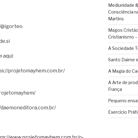
Mediunidade &
Consciência n
Martins
/@igorteo
Magos Cristãos
Cristianismo 
de.si
A Sociedade T
 aqui:
Santo Daime e
ps://projetomayhem.com.br/
A Magia do Ca
A Arte de pro
França
projetomayhem/
Pequeno ensai
//daemoneditora.com.br/
Exercício Prát
tps://www.projetomayhem.com.br/o-