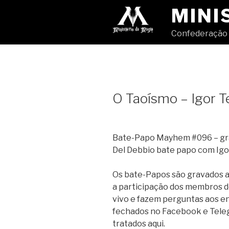
Pular
MINI
para
o
Confederação 
conteúdo
O Taoísmo – Igor T
Bate-Papo Mayhem #096 – gra
Del Debbio bate papo com Igo
Os bate-Papos são gravados ao
a participação dos membros d
vivo e fazem perguntas aos en
fechados no Facebook e Tele
tratados aqui.