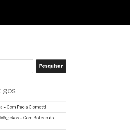
Pesquisar
tigos
ca – Com Paola Giometti
 Mágickos – Com Boteco do