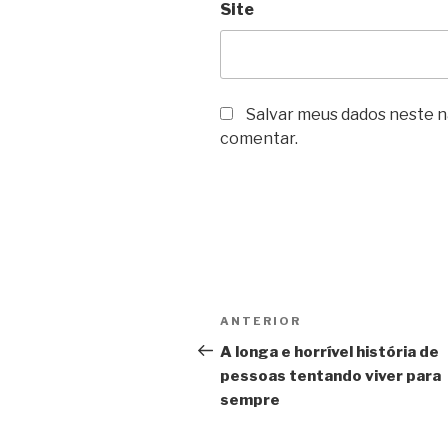
Site
Salvar meus dados neste n
comentar.
Navegação
Post
ANTERIOR
de
anterior
A longa e horrível história de
pessoas tentando viver para
Post
sempre