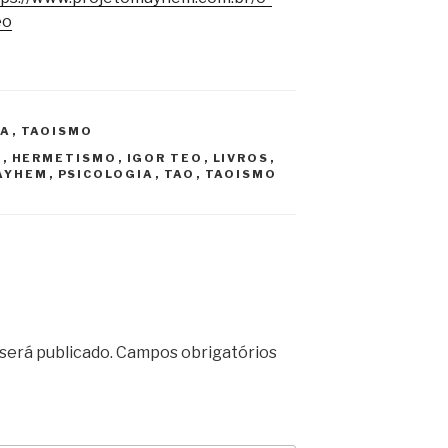
eo
IA
,
TAOISMO
K
,
HERMETISMO
,
IGOR TEO
,
LIVROS
,
AYHEM
,
PSICOLOGIA
,
TAO
,
TAOISMO
será publicado.
Campos obrigatórios