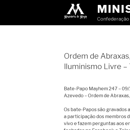
Pular
MINI
para
o
Confederação 
conteúdo
Ordem de Abraxas,
Iluminismo Livre –
Bate-Papo Mayhem 247 – 09/11
Azevedo – Ordem de Abraxas, 
Os bate-Papos são gravados ao
a participação dos membros d
vivo e fazem perguntas aos en