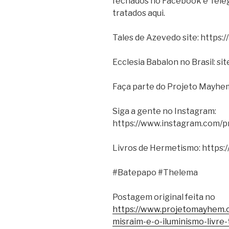
fechados no Facebook e Tele
tratados aqui.
Tales de Azevedo site: https:/
Ecclesia Babalon no Brasil: si
Faça parte do Projeto Mayhem
Siga a gente no Instagram:
https://www.instagram.com/
Livros de Hermetismo: https:
#Batepapo #Thelema
Postagem original feita no
https://www.projetomayhem.
misraim-e-o-iluminismo-livre