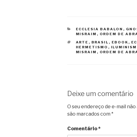
CATEGORIAS
ECCLESIA BABALON
,
GNO
MISRAIM
,
ORDEM DE ABR
TAGS
ARTE
,
BRASIL
,
EBOOK
,
EC
HERMETISMO
,
ILUMINIS
MISRAIM
,
ORDEM DE ABR
Deixe um comentário
O seu endereço de e-mail não 
são marcados com
*
Comentário
*