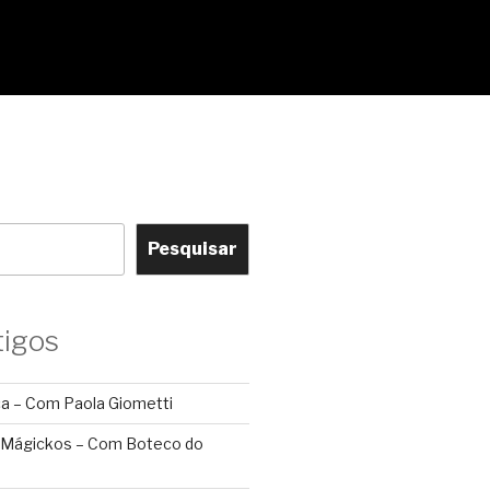
Pesquisar
tigos
ca – Com Paola Giometti
 Mágickos – Com Boteco do