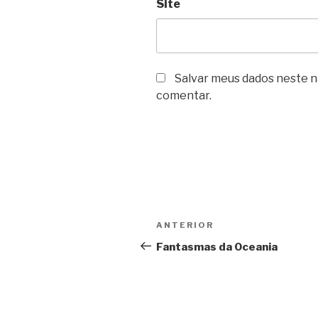
Site
Salvar meus dados neste n
comentar.
Navegação
Post
ANTERIOR
de
anterior
Fantasmas da Oceania
Post