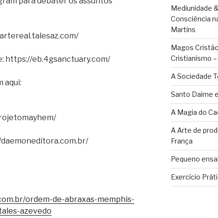
gram para debater os assuntos
Mediunidade &
Consciência n
Martins
/artereal.talesaz.com/
Magos Cristãos
Cristianismo 
te: https://eb.4gsanctuary.com/
A Sociedade T
 aqui:
Santo Daime e
A Magia do Ca
projetomayhem/
A Arte de pro
//daemoneditora.com.br/
França
Pequeno ensai
Exercício Prát
com.br/ordem-de-abraxas-memphis-
-tales-azevedo