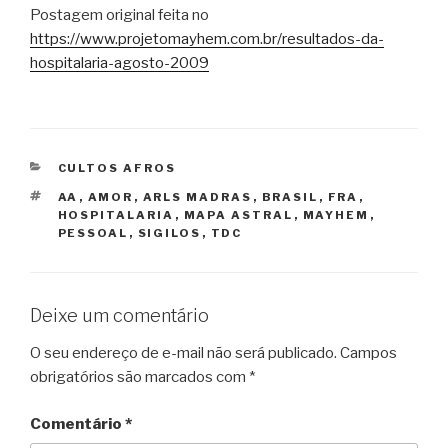
Postagem original feita no
https://www.projetomayhem.com.br/resultados-da-
hospitalaria-agosto-2009
CATEGORIAS
CULTOS AFROS
TAGS
AA
,
AMOR
,
ARLS MADRAS
,
BRASIL
,
FRA
,
HOSPITALARIA
,
MAPA ASTRAL
,
MAYHEM
,
PESSOAL
,
SIGILOS
,
TDC
Deixe um comentário
O seu endereço de e-mail não será publicado.
Campos
obrigatórios são marcados com
*
Comentário
*