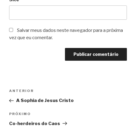
Salvar meus dados neste navegador para a próxima
vez que eu comentar.
Navegação
Post
ANTERIOR
de
anterior
A Sophia de Jesus Cristo
Post
Próximo
PRÓXIMO
post
Co-herdeiros do Caos