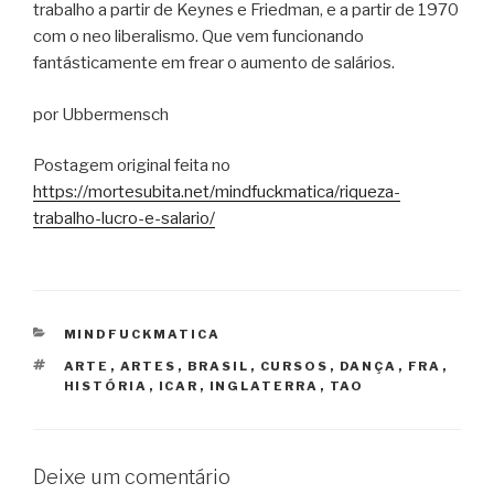
trabalho a partir de Keynes e Friedman, e a partir de 1970
com o neo liberalismo. Que vem funcionando
fantásticamente em frear o aumento de salários.
por Ubbermensch
Postagem original feita no
https://mortesubita.net/mindfuckmatica/riqueza-
trabalho-lucro-e-salario/
CATEGORIAS
MINDFUCKMATICA
TAGS
ARTE
,
ARTES
,
BRASIL
,
CURSOS
,
DANÇA
,
FRA
,
HISTÓRIA
,
ICAR
,
INGLATERRA
,
TAO
Deixe um comentário