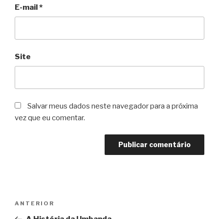
E-mail
*
Site
Salvar meus dados neste navegador para a próxima
vez que eu comentar.
Navegação
Post
ANTERIOR
de
anterior