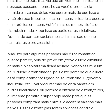
mais mão de obra mas viu que em volta de sua cidade há
pessoas passando fome. Logo você oferece a ela
comida e algumas delas vão querer mais do que isso e
você oferece trabalho, e elas crescem, a cidade cresce, e
os negócios crescem. Está é mais ou menos a idéia de
distrubuir renda. E por isso eu apóio estas iniciativas.
Apesar de parecer socialismo, nada mais são do que
capitalistas e progressistas.
Mas isto para algumas pessoas não é tão romantico
quanto parece, pois de greve em greve o lucro diminuirá
demais e o capitalisma ficará acuado. Sendo assim, a fim
de “Educar” o trabalhador , pois este percebe que o lucro
está completamente ligado ao seu trabalho. O governo,
industrial , etc… vai procurar mão de obra barata em
outras localidades, ou permite a entrada de estrangeiros,
ou mesmo permite a super população para que as
pessoas compitam mais entre si e aceitem salários mais
baixos. Essas estratégias foram aplicadas contra o