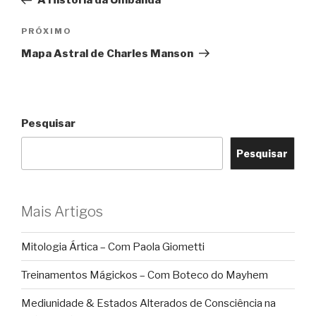
A História da Umbanda
Post
Próximo
PRÓXIMO
post
Mapa Astral de Charles Manson
Pesquisar
Pesquisar
Mais Artigos
Mitologia Ártica – Com Paola Giometti
Treinamentos Mágickos – Com Boteco do Mayhem
Mediunidade & Estados Alterados de Consciência na