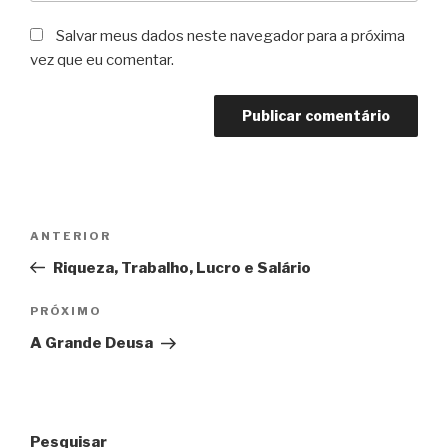
Salvar meus dados neste navegador para a próxima
vez que eu comentar.
Navegação
Post
ANTERIOR
de
anterior
Riqueza, Trabalho, Lucro e Salário
Post
Próximo
PRÓXIMO
post
A Grande Deusa
Pesquisar