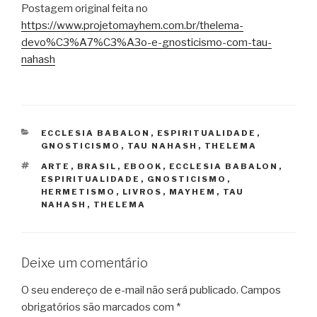
Postagem original feita no
https://www.projetomayhem.com.br/thelema-
devo%C3%A7%C3%A3o-e-gnosticismo-com-tau-
nahash
CATEGORIAS
ECCLESIA BABALON
,
ESPIRITUALIDADE
,
GNOSTICISMO
,
TAU NAHASH
,
THELEMA
TAGS
ARTE
,
BRASIL
,
EBOOK
,
ECCLESIA BABALON
,
ESPIRITUALIDADE
,
GNOSTICISMO
,
HERMETISMO
,
LIVROS
,
MAYHEM
,
TAU
NAHASH
,
THELEMA
Deixe um comentário
O seu endereço de e-mail não será publicado.
Campos
obrigatórios são marcados com
*