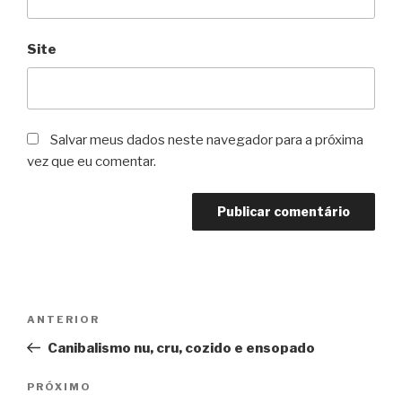
Site
Salvar meus dados neste navegador para a próxima
vez que eu comentar.
Navegação
Post
ANTERIOR
de
anterior
Canibalismo nu, cru, cozido e ensopado
Post
Próximo
PRÓXIMO