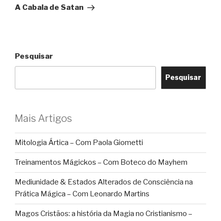
post
A Cabala de Satan
Pesquisar
Pesquisar
Mais Artigos
Mitologia Ártica – Com Paola Giometti
Treinamentos Mágickos – Com Boteco do Mayhem
Mediunidade & Estados Alterados de Consciência na
Prática Mágica – Com Leonardo Martins
Magos Cristãos: a história da Magia no Cristianismo –