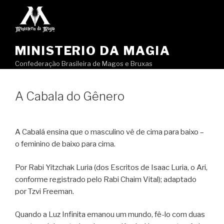
Pular
para
o
conteúdo
MINISTERIO DA MAGIA
Confederação Brasileira de Magos e Bruxas
A Cabala do Gênero
A Cabalá ensina que o masculino vê de cima para baixo –
o feminino de baixo para cima.
Por Rabi Yitzchak Luria (dos Escritos de Isaac Luria, o Ari,
conforme registrado pelo Rabi Chaim Vital); adaptado
por Tzvi Freeman.
Quando a Luz Infinita emanou um mundo, fê-lo com duas