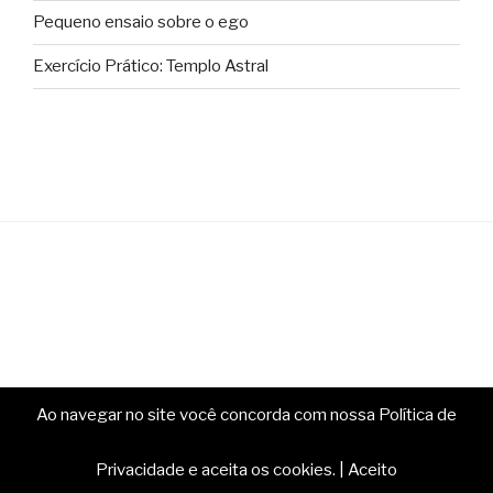
Pequeno ensaio sobre o ego
Exercício Prático: Templo Astral
Ao navegar no site você concorda com nossa Política de
Copyright © Ministério da Magia. Todos os direitos
reservados.
Privacidade e aceita os cookies.
|
Aceito