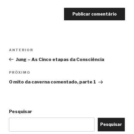
Navegação
Post
ANTERIOR
de
anterior
Jung – As Cinco etapas da Consciência
Post
Próximo
PRÓXIMO
post
O mito da caverna comentado, parte 1
Pesquisar
Pesquisar