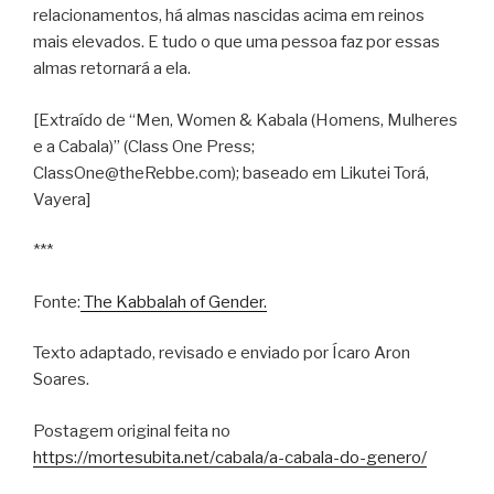
relacionamentos, há almas nascidas acima em reinos
mais elevados. E tudo o que uma pessoa faz por essas
almas retornará a ela.
[Extraído de “Men, Women & Kabala (Homens, Mulheres
e a Cabala)” (Class One Press;
ClassOne@theRebbe.com); baseado em Likutei Torá,
Vayera]
***
Fonte:
The Kabbalah of Gender.
Texto adaptado, revisado e enviado por
Ícaro
Aron
Soares.
Postagem original feita no
https://mortesubita.net/cabala/a-cabala-do-genero/